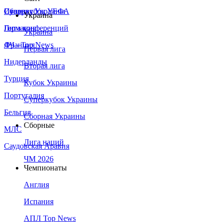
Сборная Украины
Италия
Суперкубок УЕФА
Украина
Германия
Лига конференций
Украина
Франция
ЛЧ - Top News
Первая лига
Нидерланды
Вторая лига
Турция
Кубок Украины
Португалия
Суперкубок Украины
Бельгия
Сборная Украины
Сборные
МЛС
Лига наций
Саудовская Аравия
ЧМ 2026
Чемпионаты
Англия
Испания
АПЛ Top News