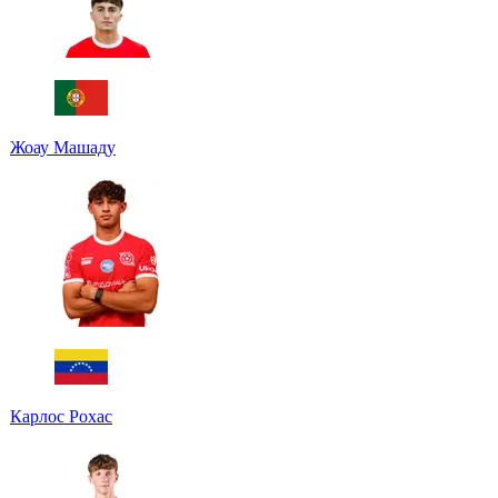
Жоау Машаду
Карлос Рохас