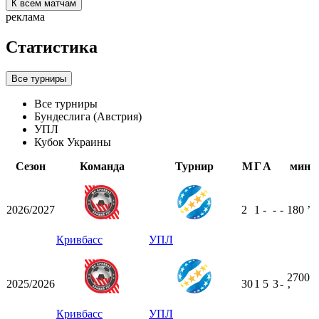
К всем матчам
реклама
Статистика
Все турниры
Все турниры
Бундеслига (Австрия)
УПЛ
Кубок Украины
Сезон
Команда
Турнир
М
Г
А
мин
2026/2027
2
1
-
-
-
180
ʼ
Кривбасс
УПЛ
2700
2025/2026
30
1
5
3
-
ʼ
Кривбасс
УПЛ