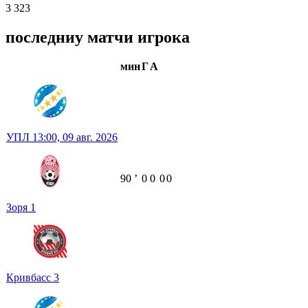
3 323
последниу матчи игрока
мин
Г
А
УПЛ
13:00,
09 авг. 2026
90
ʼ
0
0
0
0
Зоря
1
Кривбасс
3