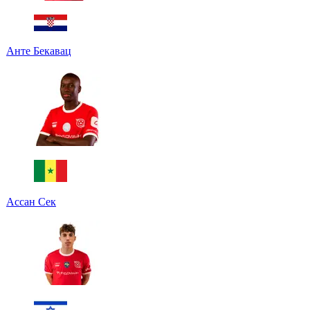
Анте Бекавац
Ассан Сек