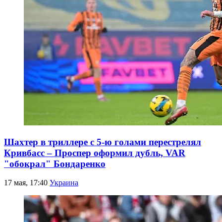
Шахтер в триллере с 5-ю голами перестрелял
Кривбасс – Проспер оформил дубль, VAR
"обокрал" Бондаренко
17 мая, 17:40
Украина