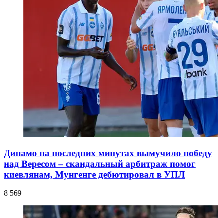
Динамо на последних минутах вымучило победу
над Вересом – скандальный арбитраж помог
киевлянам, Мунгенге дебютировал в УПЛ
8 569