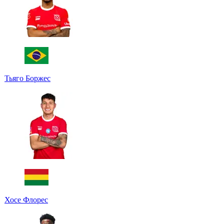
Тьяго Боржес
Хосе Флорес