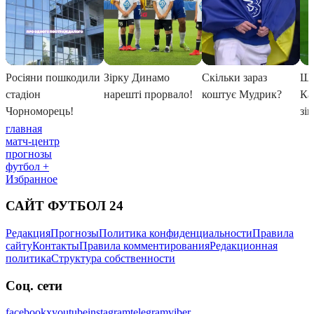
главная
матч-центр
прогнозы
футбол +
Избранное
САЙТ ФУТБОЛ 24
Редакция
Прогнозы
Политика конфиденциальности
Правила
сайту
Контакты
Правила комментирования
Редакционная
политика
Структура собственности
Соц. сети
facebook
x
youtube
instagram
telegram
viber