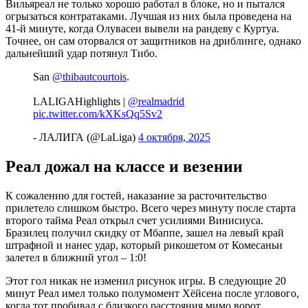
Вильяреал не только хорошо работал в блоке, но и пытался
огрызаться контратаками. Лучшая из них была проведена на
41-й минуте, когда Олувасеи вывели на рандеву с Куртуа.
Точнее, он сам оторвался от защитников на дриблинге, однако
дальнейший удар потянул Тибо.
San
@thibautcourtois
.
LALIGAHighlights |
@realmadrid
pic.twitter.com/kXKsQq5Sv2
- ЛАЛИГА (@LaLiga)
4 октября, 2025
Реал дожал на классе и везении
К сожалению для гостей, наказание за расточительство
прилетело слишком быстро. Всего через минуту после старта
второго тайма Реал открыл счет усилиями Винисиуса.
Бразилец получил скидку от Мбаппе, зашел на левый край
штрафной и нанес удар, который рикошетом от Комесаньи
залетел в ближний угол – 1:0!
Этот гол никак не изменил рисунок игры. В следующие 20
минут Реал имел только полумомент Хёйсена после углового,
когда тот пробивал с близкого расстояния мимо ворот.