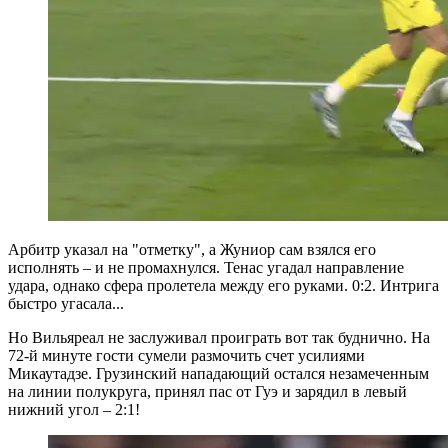
Арбитр указал на "отметку", а Жуниор сам взялся его
исполнять – и не промахнулся. Тенас угадал направление
удара, однако сфера пролетела между его руками. 0:2. Интрига
быстро угасала...
Но Вильяреал не заслуживал проиграть вот так буднично. На
72-й минуте гости сумели размочить счет усилиями
Микаутадзе. Грузинский нападающий остался незамеченным
на линии полукруга, принял пас от Гуэ и зарядил в левый
нижний угол – 2:1!