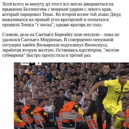
Хотя всего за минуту до этого все могло завершиться на
врывании Беллингема с мощным ударом с левого края,
который парировал Тенас. Во второй волне той атаки Джуд
вываливался на правый угол вратарской и попытался
прошить Тенаса "с носка", однако вратарь не спал.
Словом, дела на Сантьяго Бернабеу шли неплохо – пока не
удалился Сантьяго Моуринью. В совершенно ненужной
ситуации хавбек Вильяреала подтолкнул Винисиуса,
заработав вторую желтую. Оставшись вдесятером, "желтая
субмарина" быстро пропустила в третий раз.