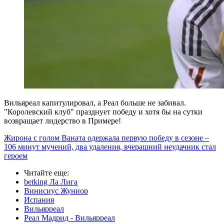
Вильяреал капитулировал, а Реал больше не забивал.
"Королевский клуб" празднует победу и хотя бы на сутки
возвращает лидерство в Примере!
Жирона с голом Ваната одержала первую победу в сезоне –
106 минут мучений, два удаления, вчерашний неудачник стал
героем
Читайте еще
:
betking Ла Лига
Винисиус Жуниор
Испания
Вильярреал
Реал Мадрид - Вильярреал