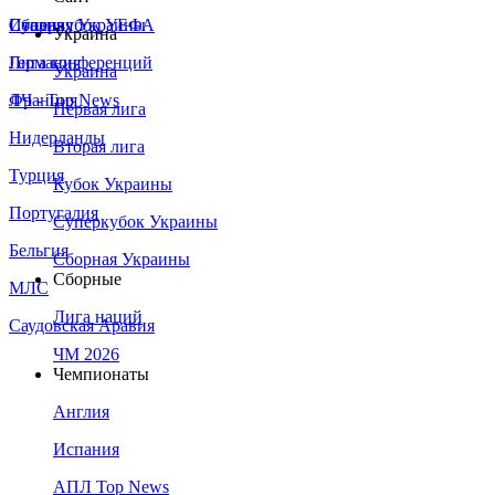
Сборная Украины
Италия
Суперкубок УЕФА
Украина
Германия
Лига конференций
Украина
Франция
ЛЧ - Top News
Первая лига
Нидерланды
Вторая лига
Турция
Кубок Украины
Португалия
Суперкубок Украины
Бельгия
Сборная Украины
Сборные
МЛС
Лига наций
Саудовская Аравия
ЧМ 2026
Чемпионаты
Англия
Испания
АПЛ Top News