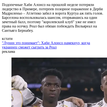
Подопечные Хаби Алонсо на прошлой неделе потеряли
лидерство в Примере, потерпев позорное поражение в Дерби
Мадриленьо – Атлетико забил в ворота Куртуа аж пять голов.
Барселона воспользовалась шансом, оторвавшись на один
зачетный балл, поэтому "королевский клуб" уже не имел
права на осечку. Реал был обязан побеждать Вильяреал на
Сантьяго Бернабеу.
кстати
"Лунин это понимает": Хаби Алонсо намекнул, когда
украинец сможет сыграть за Реал
реклама