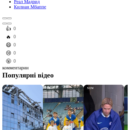
Реал Мадрид
Килиан Мбаппе
️👍
0
️🔥
0
️😄
0
️😢
0
️🤬
0
комментарии