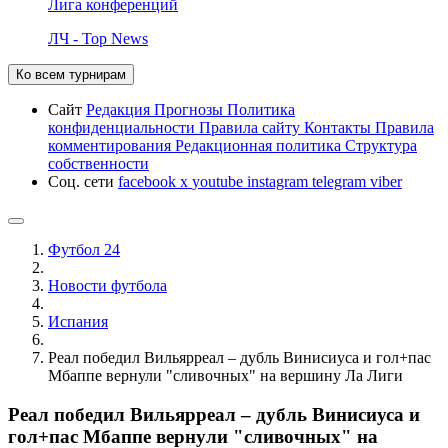
Лига конференций
ЛЧ - Top News
Ко всем турнирам
Сайт
Редакция
Прогнозы
Политика
конфиденциальности
Правила сайту
Контакты
Правила
комментирования
Редакционная политика
Структура
собственности
Соц. сети
facebook
x
youtube
instagram
telegram
viber
Футбол 24
Новости футбола
Испания
Реал победил Вильярреал – дубль Винисиуса и гол+пас
Мбаппе вернули "сливочных" на вершину Ла Лиги
Реал победил Вильярреал – дубль Винисиуса и
гол+пас Мбаппе вернули "сливочных" на