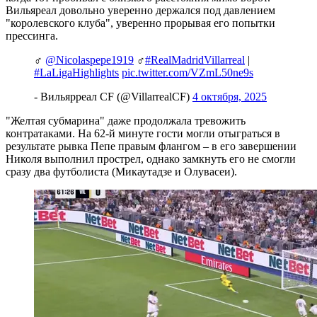
Вильяреал довольно уверенно держался под давлением
"королевского клуба", уверенно прорывая его попытки
прессинга.
‍♂️
@Nicolaspepe1919
‍♂️
#RealMadridVillarreal
|
#LaLigaHighlights
pic.twitter.com/VZmL50ne9s
- Вильярреал CF (@VillarrealCF)
4 октября, 2025
"Желтая субмарина" даже продолжала тревожить
контратаками. На 62-й минуте гости могли отыграться в
результате рывка Пепе правым флангом – в его завершении
Николя выполнил прострел, однако замкнуть его не смогли
сразу два футболиста (Микаутадзе и Олувасеи).