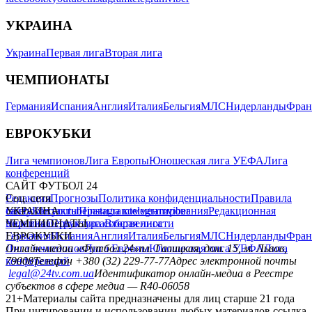
УКРАИНА
Украина
Первая лига
Вторая лига
ЧЕМПИОНАТЫ
Германия
Испания
Англия
Италия
Бельгия
МЛС
Нидерланды
Фран
ЕВРОКУБКИ
Лига чемпионов
Лига Европы
Юношеская лига УЕФА
Лига
конференций
САЙТ ФУТБОЛ 24
Редакция
Соц. сети
Прогнозы
Политика конфиденциальности
Правила
сайту
facebook
УКРАИНА
Контакты
x
youtube
Правила комментирования
instagram
telegram
viber
Редакционная
политика
Украина
ЧЕМПИОНАТЫ
Первая лига
Структура собственности
Вторая лига
Германия
ЕВРОКУБКИ
Испания
Англия
Италия
Бельгия
МЛС
Нидерланды
Фран
Лига чемпионов
Онлайн-медиа «Футбол 24»
Лига Европы
пл. Галицкая, дом. 15, м. Львов,
Юношеская лига УЕФА
Лига
конференций
79008
Телефон +380 (32) 229-77-77
Адрес электронной почты
legal@24tv.com.ua
Идентификатор онлайн-медиа в Реестре
субъектов в сфере медиа — R40-06058
21+
Материалы сайта предназначены для лиц старше 21 года
При цитировании и использовании любых материалов ссылка