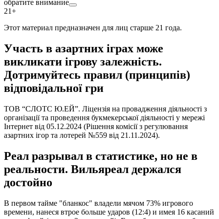
обратите внимание
21+
Этот материал предназначен для лиц старше 21 года.
Участь в азартних іграх може
викликати ігрову залежність.
Дотримуйтесь правил (принципів)
відповідальної гри
ТОВ “СЛОТС Ю.ЕЙ”. Ліцензія на провадження діяльності з
організації та проведення букмекерської діяльності у мережі
Інтернет від 05.12.2024 (Рішення комісії з регулювання
азартних ігор та лотерей №559 від 21.11.2024).
Реал разрывал в статистике, но не в
реальности. Вильяреал держался
достойно
В первом тайме "бланкос" владели мячом 73% игрового
времени, нанеся втрое больше ударов (12:4) и имея 16 касаний