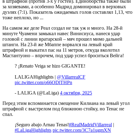
в штрафной (против 3-х у гостей). Единоборства также были
за хозяевами, а особенно Мадрид доминировал в верховых
дуэлях (7:1). Показатель ожидаемых голов составлял 1,13, что
тоже неплохо, но ...
На самом же деле Реал создал не так уж и много. На 28-й
минуте Чуамени замыкал навес Винисиуса, нанеся удар
головой с линии вратарской – мяч прошел мимо дальней
штанги. На 23-й же Мбаппе ворвался на левый край
штрафной и выкатил пас на 11 метров, откуда вколотил
Мастантуоно – впрочем, под удар успел броситься Вейга!
? ¡Renato Veiga se hizo GIGANTE!
LALIGAHighlights |
@VillarrealCF
pic.twitter.com/o66ODlTHPn
- LALIGA (@LaLiga)
4 октября, 2025
Перед этим вспоминается смещение Килиана на левый угол
штрафной с выстрелом под ближнюю стойку, но Тенас не
спал.
¡Seguro abajo Arnau Tenas!
#RealMadridVillarreal
|
#LaLigaHighlights
pic.twitter.com/3C7a1ugmXN