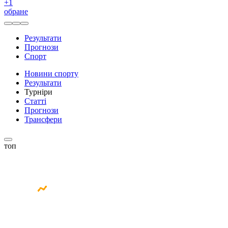
+
1
обране
Результати
Прогнози
Спорт
Новини спорту
Результати
Турніри
Статті
Прогнози
Трансфери
топ