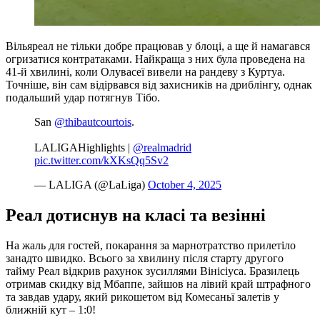
Вільяреал не тільки добре працював у блоці, а ще й намагався
огризатися контратаками. Найкраща з них була проведена на
41-й хвилині, коли Олувасеї вивели на рандеву з Куртуа.
Точніше, він сам відірвався від захисників на дриблінгу, однак
подальший удар потягнув Тібо.
San
@thibautcourtois
.
LALIGAHighlights |
@realmadrid
pic.twitter.com/kXKsQq5Sv2
— LALIGA (@LaLiga)
October 4, 2025
Реал дотиснув на класі та везінні
На жаль для гостей, покарання за марнотратство прилетіло
занадто швидко. Всього за хвилину після старту другого
тайму Реал відкрив рахунок зусиллями Вінісіуса. Бразилець
отримав скидку від Мбаппе, зайшов на лівий край штрафного
та завдав удару, який рикошетом від Комесаньї залетів у
ближній кут – 1:0!