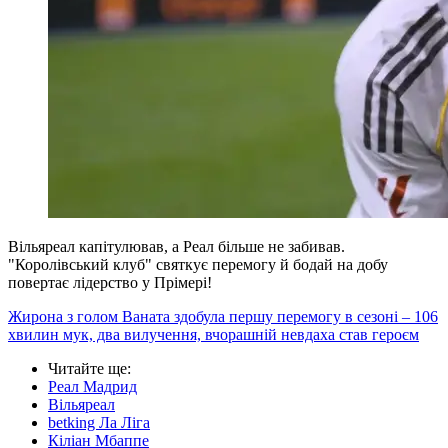
Вільяреал капітулював, а Реал більше не забивав.
"Королівський клуб" святкує перемогу й бодай на добу
повертає лідерство у Прімері!
Жирона з голом Ваната здобула першу перемогу в сезоні – 106
хвилин мук, два вилучення, вчорашній невдаха став героєм
Читайте ще
:
Реал Мадрид
Вільяреал
betking Ла Ліга
Кіліан Мбаппе