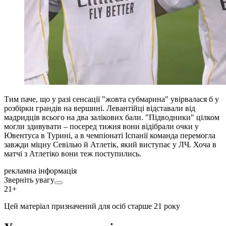
Тим паче, що у разі сенсації "жовта субмарина" увірвалася б у
розбірки грандів на вершині. Левантійці відставали від
мадридців всього на два залікових бали. "Підводники" цілком
могли здивувати – посеред тижня вони відібрали очки у
Ювентуса в Турині, а в чемпіонаті Іспанії команда перемогла
завжди міцну Севілью й Атлетік, який виступає у ЛЧ. Хоча в
матчі з Атлетіко вони теж поступились.
рекламна інформація
Зверніть увагу
21+
Цей матеріал призначений для осіб старше 21 року