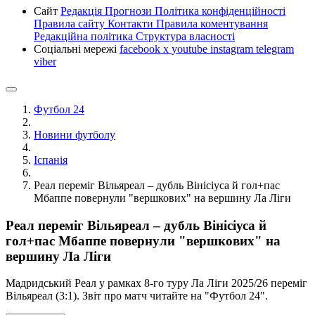
Сайт
Редакція
Прогнози
Політика конфіденційності
Правила сайту
Контакти
Правила коментування
Редакційна політика
Структура власності
Соціальні мережі
facebook
x
youtube
instagram
telegram
viber
Футбол 24
Новини футболу
Іспанія
Реал переміг Вільяреал – дубль Вінісіуса й гол+пас
Мбаппе повернули "вершкових" на вершину Ла Ліги
Реал переміг Вільяреал – дубль Вінісіуса й
гол+пас Мбаппе повернули "вершкових" на
вершину Ла Ліги
Мадридський Реал у рамках 8-го туру Ла Ліги 2025/26 переміг
Вільяреал (3:1). Звіт про матч читайте на "Футбол 24".