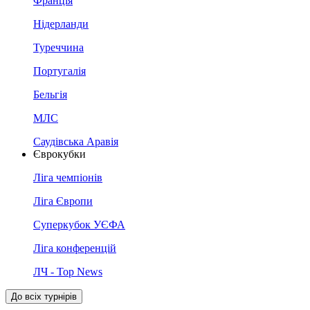
Франція
Нідерланди
Туреччина
Португалія
Бельгія
МЛС
Саудівська Аравія
Єврокубки
Ліга чемпіонів
Ліга Європи
Суперкубок УЄФА
Ліга конференцій
ЛЧ - Top News
До всіх турнірів