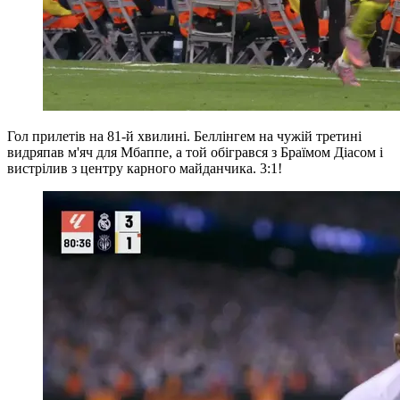
Гол прилетів на 81-й хвилині. Беллінгем на чужій третині
видряпав м'яч для Мбаппе, а той обігрався з Браїмом Діасом і
вистрілив з центру карного майданчика. 3:1!