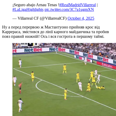
¡Seguro abajo Arnau Tenas !
#RealMadridVillarreal
|
#LaLigaHighlights
pic.twitter.com/3C7a1ugmXN
— Villarreal CF (@VillarrealCF)
October 4, 2025
Ну а перед перервою ж Мастантуоно прийняв крос від
Каррераса, змістився до лінії карного майданчика та пробив
повз правий нижній! Ось і вся гострота в першому таймі.