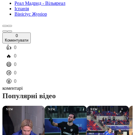
Реал Мадрид - Вільяреал
Іспанія
Вінісіус Жуніор
0
Коментувати
️👍
0
️🔥
0
️😄
0
️😢
0
️🤬
0
коментарі