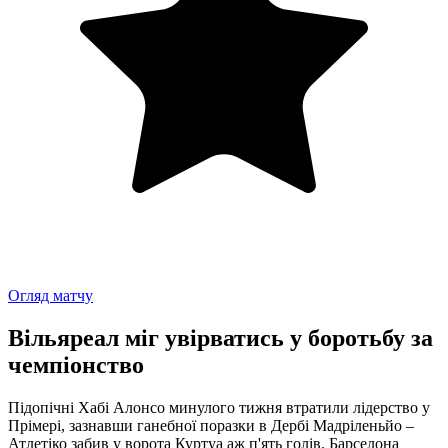
Огляд матчу
Вільяреал міг увірватись у боротьбу за
чемпіонство
Підопічні Хабі Алонсо минулого тижня втратили лідерство у
Прімері, зазнавши ганебної поразки в Дербі Мадріленьйо –
Атлетіко забив у ворота Куртуа аж п'ять голів. Барселона