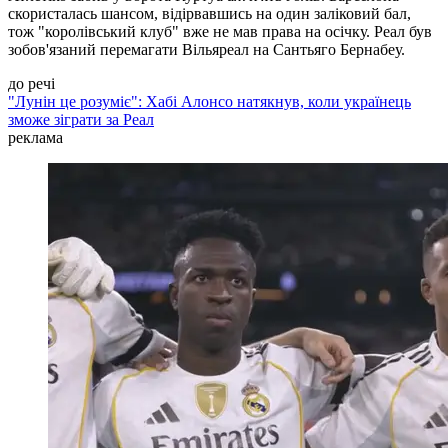
скористалась шансом, відірвавшись на один заліковий бал,
тож "королівський клуб" вже не мав права на осічку. Реал був
зобов'язаний перемагати Вільяреал на Сантьяго Бернабеу.
до речі
"Лунін це розуміє": Хабі Алонсо натякнув, коли українець
зможе зіграти за Реал
реклама