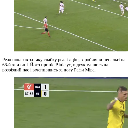
Реал покарав за таку слабку реалізацію, заробивши пенальті на
68-й хвилині. Його приніс Вінісіус, відгукнувшись на
розрізний пас і зачепившись за ногу Рафи Міра.