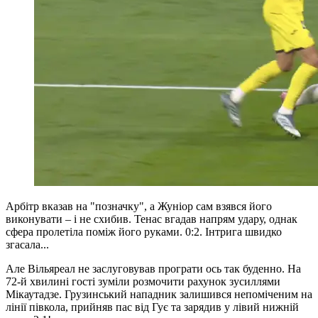
Арбітр вказав на "позначку", а Жуніор сам взявся його
виконувати – і не схибив. Тенас вгадав напрям удару, однак
сфера пролетіла поміж його руками. 0:2. Інтрига швидко
згасала...
Але Вільяреал не заслуговував програти ось так буденно. На
72-й хвилині гості зуміли розмочити рахунок зусиллями
Мікаутадзе. Грузинський нападник залишився непоміченим на
лінії півкола, прийняв пас від Гує та зарядив у лівий нижній