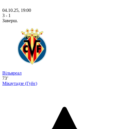
04.10.25, 19:00
3 - 1
Заверш.
Вільяреал
73’
Мікаутадзе
(Гуйє)