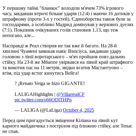
У першому таймі "бланкос" володіли м'ячем 73% ігрового
часу, завдавши втричі більше ударів (12:4) і маючи 16 дотиків у
штрафному (проти 3-х у гостей). Єдиноборства також були за
господарями, а особливо Мадрид домінував у верхових дуелях
(7:1). Показник очікуваних голів становив 1,13, що теж
непогано, але...
Насправді ж Реал створив не так вже й багато. На 28-й
хвилині Чуамені замикав навіс Вінісіуса, завдавши удару
головою з лінії воротарського – м'яч пройшов повз дальню
стійку. На 23-й же Мбаппе увірвався на лівий край штрафного
та викотив пас на 11 метрів, звідки вгатив Мастантуоно –
втім, під удар встиг кинутись Вейга!
? ¡Renato Veiga se hizo GIGANTE!
LALIGAHighlights |
@VillarrealCF
pic.twitter.com/o66ODlTHPn
— LALIGA (@LaLiga)
October 4, 2025
Перед цим пригадується зміщення Кіліана на лівий кут
карного майданчика з пострілом під ближню стійку, але Тенас
не спав.