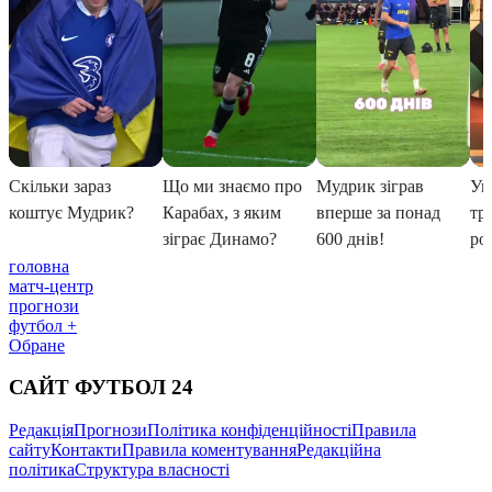
головна
матч-центр
прогнози
футбол +
Обране
САЙТ ФУТБОЛ 24
Редакція
Прогнози
Політика конфіденційності
Правила
сайту
Контакти
Правила коментування
Редакційна
політика
Структура власності