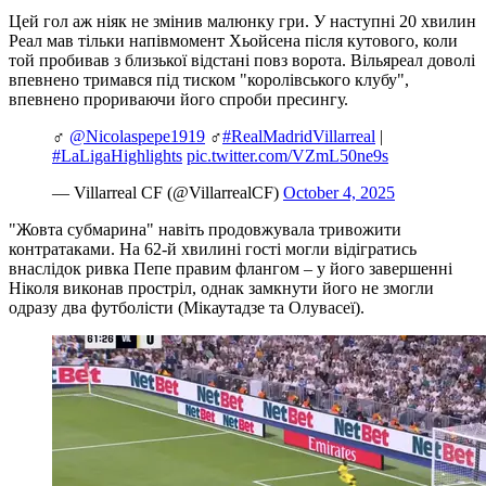
Цей гол аж ніяк не змінив малюнку гри. У наступні 20 хвилин
Реал мав тільки напівмомент Хьойсена після кутового, коли
той пробивав з близької відстані повз ворота. Вільяреал доволі
впевнено тримався під тиском "королівського клубу",
впевнено прориваючи його спроби пресингу.
‍♂️
@Nicolaspepe1919
‍♂️
#RealMadridVillarreal
|
#LaLigaHighlights
pic.twitter.com/VZmL50ne9s
— Villarreal CF (@VillarrealCF)
October 4, 2025
"Жовта субмарина" навіть продовжувала тривожити
контратаками. На 62-й хвилині гості могли відігратись
внаслідок ривка Пепе правим флангом – у його завершенні
Ніколя виконав простріл, однак замкнути його не змогли
одразу два футболісти (Мікаутадзе та Олувасеї).