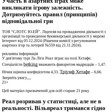
Участь в азартних іграх може
викликати ігрову залежність.
Дотримуйтесь правил (принципів)
відповідальної гри
ТОВ “СЛОТС Ю.ЕЙ”. Ліцензія на провадження діяльності з
організації та проведення букмекерської діяльності у мережі
Інтернет від 05.12.2024 (Рішення комісії з регулювання
азартних ігор та лотерей №559 від 21.11.2024).
рекламна інформація
У дев'ятому турі Ла Ліги Реал зіграє на полі Хетафе.
betking
Спеціалісти
вважають фаворитом мадридців – 1,47.
Тріумф Хетафе
Нічия оцінена коефіцієнтом 4,33.
– 6,66.
Зверніть увагу
21+
Цей матеріал призначений для осіб старше 21 року
Реал розривав у статистиці, але не в
реальності. Вільяреал тримався гідно