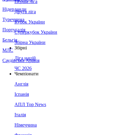
Перша ліга
Нідерланди
Друга ліга
Туреччина
Кубок України
Португалія
Суперкубок України
Бельгія
Збірна України
Збірні
МЛС
Ліга націй
Саудівська Аравія
ЧС 2026
Чемпіонати
Англія
Іспанія
АПЛ Top News
Італія
Німеччина