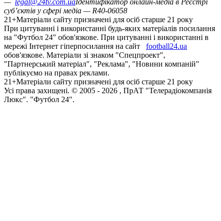
—
legal@24tv.com.ua
Ідентифікатор онлайн-медіа в Реєстрі
суб’єктів у сфері медіа — R40-06058
21+
Матеріали сайту призначені для осіб старше 21 року
При цитуванні і використанні будь-яких матеріалів посилання
на "Футбол 24" обов'язкове. При цитуванні і використанні в
мережі Інтернет гіперпосилання на сайт
football24.ua
обов'язкове. Матеріали зі знаком "Спецпроект",
"Партнерський матеріал", "Реклама", "Новини компаній"
публікуємо на правах реклами.
21+
Матеріали сайту призначені для осіб старше 21 року
Усi права захищенi. © 2005 -
2026
, ПрАТ "Телерадіокомпанія
Люкс". "Футбол 24".