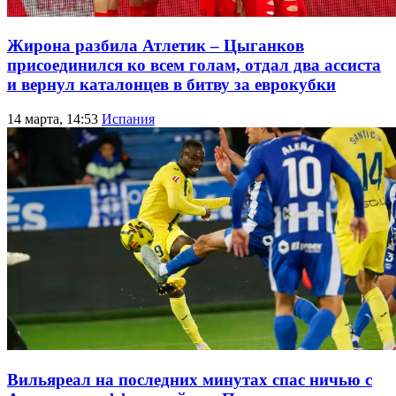
Жирона разбила Атлетик – Цыганков
присоединился ко всем голам, отдал два ассиста
и вернул каталонцев в битву за еврокубки
14 марта, 14:53
Испания
Вильяреал на последних минутах спас ничью с