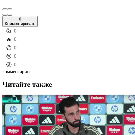
0
Комментировать
️👍
0
️🔥
0
️😄
0
️😢
0
️🤬
0
комментарии
Читайте также