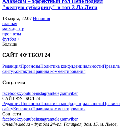
Алавесом – эффектный гол Пепе поднял
"желтую субмарину" в топ-3 Ла Лиги
13 марта, 22:07
Испания
главная
матч-центр
прогнозы
футбол +
Больше
САЙТ ФУТБОЛ 24
Редакция
Прогнозы
Политика конфиденциальности
Правила
сайту
Контакты
Правила комментирования
Соц. сети
facebook
x
youtube
instagram
telegram
viber
САЙТ ФУТБОЛ 24
Редакция
Прогнозы
Политика конфиденциальности
Правила
сайту
Контакты
Правила комментирования
Соц. сети
facebook
x
youtube
instagram
telegram
viber
Онлайн-медиа «Футбол 24»
пл. Галицкая, дом. 15, м. Львов,