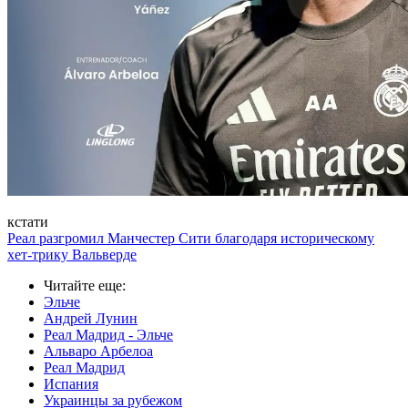
кстати
Реал разгромил Манчестер Сити благодаря историческому
хет-трику Вальверде
Читайте еще
:
Эльче
Андрей Лунин
Реал Мадрид - Эльче
Альваро Арбелоа
Реал Мадрид
Испания
Украинцы за рубежом