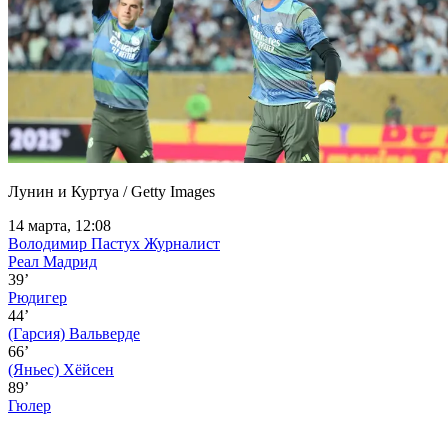
Лунин и Куртуа / Getty Images
14 марта, 12:08
Володимир Пастух
Журналист
Реал Мадрид
39’
Рюдигер
44’
(Гарсия)
Вальверде
66’
(Яньес)
Хёйсен
89’
Гюлер