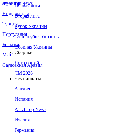
Франция
ЛЧ - Top News
Первая лига
Нидерланды
Вторая лига
Турция
Кубок Украины
Португалия
Суперкубок Украины
Бельгия
Сборная Украины
Сборные
МЛС
Лига наций
Саудовская Аравия
ЧМ 2026
Чемпионаты
Англия
Испания
АПЛ Top News
Италия
Германия