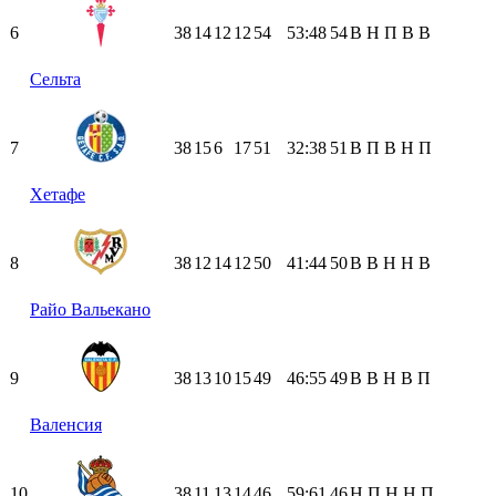
6
38
14
12
12
54
53:48
54
В
Н
П
В
В
Сельта
7
38
15
6
17
51
32:38
51
В
П
В
Н
П
Хетафе
8
38
12
14
12
50
41:44
50
В
В
Н
Н
В
Райо Вальекано
9
38
13
10
15
49
46:55
49
В
В
Н
В
П
Валенсия
10
38
11
13
14
46
59:61
46
Н
П
Н
Н
П