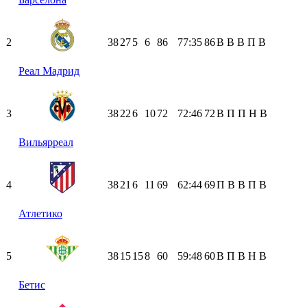
2
38
27
5
6
86
77:35
86
В
В
В
П
В
Реал Мадрид
3
38
22
6
10
72
72:46
72
В
П
П
Н
В
Вильярреал
4
38
21
6
11
69
62:44
69
П
В
В
П
В
Атлетико
5
38
15
15
8
60
59:48
60
В
П
В
Н
В
Бетис