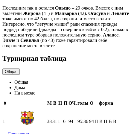
Последним так и остался
Овьедо
– 29 очков. Вместе с ним
вылетели
Жирона
(41) и
Мальорка
(42).
Осасуна
и
Леванте
тоже имеют по 42 балла, но сохранили место в элите.
Интересно, что "летучие мыши" ради спасения трижды
подряд победили (дважды – совершив камбэк с 0:2), только в
последнем туре оборвав положительную серию.
Алавес,
Эльче
и
Севилья
(по 43) тоже гарантировали себе
сохранение места в элите.
Турнирная таблица
Общая
Общая
Дома
На выезде
#
М
В
Н
П
ОЧ.
голы
О
форма
1
38
31
1
6
94
95:36
94
П
В
П
В
В
Барселона