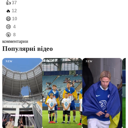
️👍
37
️🔥
12
️😄
10
️😢
4
️🤬
8
комментарии