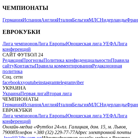
ЧЕМПИОНАТЫ
Германия
Испания
Англия
Италия
Бельгия
МЛС
Нидерланды
Фран
ЕВРОКУБКИ
Лига чемпионов
Лига Европы
Юношеская лига УЕФА
Лига
конференций
САЙТ ФУТБОЛ 24
Редакция
Прогнозы
Политика конфиденциальности
Правила
сайту
Контакты
Правила комментирования
Редакционная
политика
Соц. сети
facebook
x
youtube
instagram
telegram
viber
УКРАИНА
Украина
Первая лига
Вторая лига
ЧЕМПИОНАТЫ
Германия
Испания
Англия
Италия
Бельгия
МЛС
Нидерланды
Фран
ЕВРОКУБКИ
Лига чемпионов
Лига Европы
Юношеская лига УЕФА
Лига
конференций
Онлайн-медиа «Футбол 24»
пл. Галицкая, дом. 15, м. Львов,
79008
Телефон +380 (32) 229-77-77
Адрес электронной почты
legal@24tv.com.ua
Идентификатор онлайн-медиа в Реестре