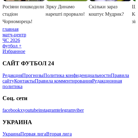
главная
матч-центр
ЧС 2026
футбол +
Избранное
САЙТ ФУТБОЛ 24
Редакция
Прогнозы
Политика конфиденциальности
Правила
сайту
Контакты
Правила комментирования
Редакционная
политика
Соц. сети
facebook
x
youtube
instagram
telegram
viber
УКРАИНА
Украина
Первая лига
Вторая лига