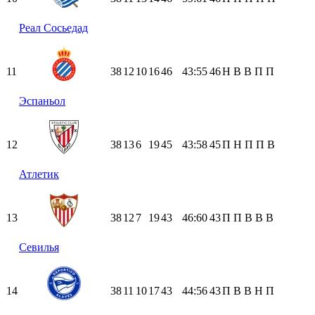
Реал Сосьедад
11
38
12
10
16
46
43:55
46
Н
В
В
П
П
Эспаньол
12
38
13
6
19
45
43:58
45
П
Н
П
П
В
Атлетик
13
38
12
7
19
43
46:60
43
П
П
В
В
В
Севилья
14
38
11
10
17
43
44:56
43
П
В
В
Н
П