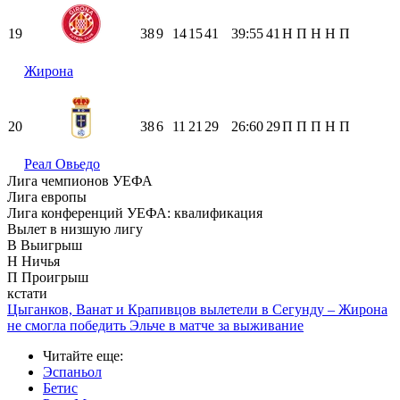
19
38
9
14
15
41
39:55
41
Н
П
Н
Н
П
Жирона
20
38
6
11
21
29
26:60
29
П
П
П
Н
П
Реал Овьедо
Лига чемпионов УЕФА
Лига европы
Лига конференций УЕФА: квалификация
Вылет в низшую лигу
В
Выигрыш
Н
Ничья
П
Проигрыш
кстати
Цыганков, Ванат и Крапивцов вылетели в Сегунду – Жирона
не смогла победить Эльче в матче за выживание
Читайте еще
:
Эспаньол
Бетис