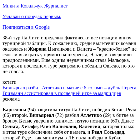
Микита Ковальчук
Журналист
Узнавай о победах первым.
Подписаться в Google
38-й тур Ла Лиги определил фактически все позиции внизу
турнирной таблицы. К сожалению, среди вылетевших команд
оказалась и
Жирона
Цыганкова и Ваната – "красно-белые" не
смогли выиграть у прямого конкурента, Эльче, и завершили
предпоследними. Еще одним неудачником стала Мальорка,
которая в последнем туре разгромно победила Овьедо, но это
не спасло.
кстати
Вильяреал разбил Атлетико в матче с 6 голами – дубль Переса,
Гризманн ассистировал в последней игре за мадридцев
реклама
Барселона
(94) защитила титул Ла Лиги, победив Бетис.
Реал
(86) второй.
Вильяреал
(72) разбил
Атлетико
(69) в битве за
бронзу.
Бетис
уверенно занимает пятую позицию (60). Далее
Сельта, Хетафе, Райо Вальекано, Валенсия
, которая только
в этом туре обеспечила себя от вылета, и
Реал Сосьедад
,
который будет как минимум в ЛЕ из-за победы в Кубке.