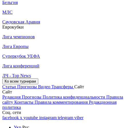
Бельгия
МЛС
Саудовская Аравия
Еврокубки
Лига чемпионов
Лига Европы
Суперкубок УЕФА
Лига конференций
ЛЧ - Top News
Ко всем турнирам
Статьи
Прогнозы
Видео
Трансферы
Сайт
Сайт
Редакция
Прогнозы
Политика конфиденциальности
Правила
сайту
Контакты
Правила комментирования
Редакционная
политика
Соц. сети
facebook
x
youtube
instagram
telegram
viber
Укр
Рус