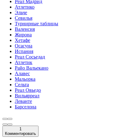
Реал Мадрид
Атлетико
Эльче
Севилья
Турнирные таблицы
Валенсия
Жирона
Хетафе
Осасуна
Испания
Реал Сосьедад
Атлетик
Райо Вальекано
Алавес
Мальорка
Сельта
Реал Овьедо
Вильярреал
Леванте
Барселона
1
Комментировать