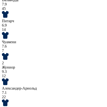
7.9
45
Питарч
6.9
14
Чуамени
7.6
7
2
Жуниор
9.3
12
Александер-Арнольд
7.1
22