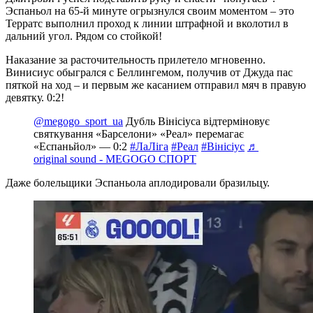
Эспаньол на 65-й минуте огрызнулся своим моментом – это
Терратс выполнил проход к линии штрафной и вколотил в
дальний угол. Рядом со стойкой!
Наказание за расточительность прилетело мгновенно.
Винисиус обыгрался с Беллингемом, получив от Джуда пас
пяткой на ход – и первым же касанием отправил мяч в правую
девятку. 0:2!
@megogo_sport_ua
Дубль Вінісіуса відтерміновує
святкування «Барселони» «Реал» перемагає
«Еспаньйол» — 0:2
#ЛаЛіга
#Реал
#Вінісіус
♬
original sound - MEGOGO СПОРТ
Даже болельщики Эспаньола аплодировали бразильцу.