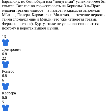
Барселону, но без победы над "попугаями" успех не имел бы
смысла. Вот только торжествовать на Корнелья Эль-Прат
мешали травмы лидеров – в лазарет мадридцев загремели
Мбаппе, Гюлера, Карвахаля и Милитао, а в течение первого
тайма сломался еще и Менди (это уже четвертая травма
Ферлана в сезоне). Куртуа тоже не успел восстановиться,
поэтому в воротах вышел Лунин.
13
Дмитрович
6.8
22
Ромеро
6.8
6
Кабрера
6.6
5