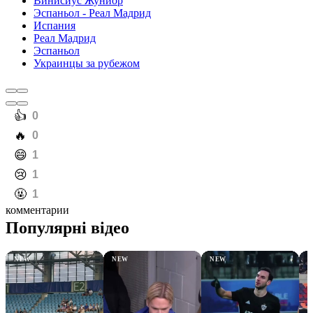
Винисиус Жуниор
Эспаньол - Реал Мадрид
Испания
Реал Мадрид
Эспаньол
Украинцы за рубежом
️👍
0
️🔥
0
️😄
1
️😢
1
️🤬
1
комментарии