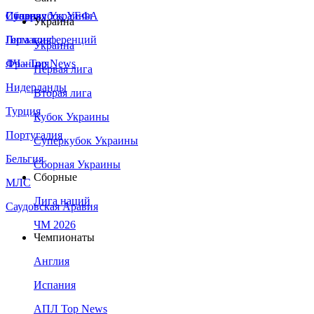
Сборная Украины
Италия
Суперкубок УЕФА
Украина
Германия
Лига конференций
Украина
Франция
ЛЧ - Top News
Первая лига
Нидерланды
Вторая лига
Турция
Кубок Украины
Португалия
Суперкубок Украины
Бельгия
Сборная Украины
Сборные
МЛС
Лига наций
Саудовская Аравия
ЧМ 2026
Чемпионаты
Англия
Испания
АПЛ Top News