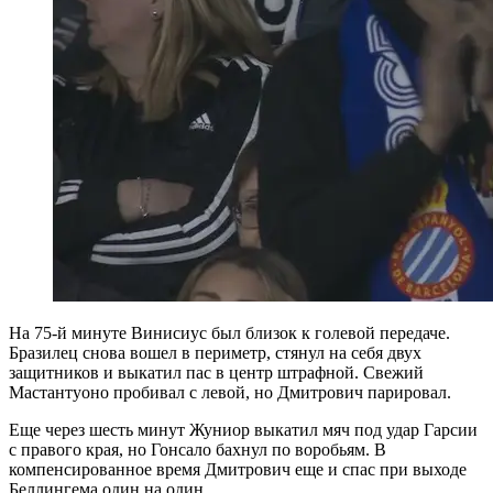
На 75-й минуте Винисиус был близок к голевой передаче.
Бразилец снова вошел в периметр, стянул на себя двух
защитников и выкатил пас в центр штрафной. Свежий
Мастантуоно пробивал с левой, но Дмитрович парировал.
Еще через шесть минут Жуниор выкатил мяч под удар Гарсии
с правого края, но Гонсало бахнул по воробьям. В
компенсированное время Дмитрович еще и спас при выходе
Беллингема один на один.