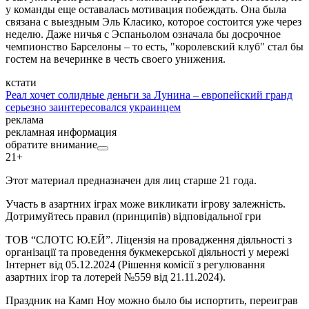
у команды еще оставалась мотивация побеждать. Она была
связана с выездным Эль Класико, которое состоится уже через
неделю. Даже ничья с Эспаньолом означала бы досрочное
чемпионство Барселоны – то есть, "королевский клуб" стал бы
гостем на вечеринке в честь своего унижения.
кстати
Реал хочет солидные деньги за Лунина – европейский гранд
серьезно заинтересовался украинцем
реклама
рекламная информация
обратите внимание
21+
Этот материал предназначен для лиц старше 21 года.
Участь в азартних іграх може викликати ігрову залежність.
Дотримуйтесь правил (принципів) відповідальної гри
ТОВ “СЛОТС Ю.ЕЙ”. Ліцензія на провадження діяльності з
організації та проведення букмекерської діяльності у мережі
Інтернет від 05.12.2024 (Рішення комісії з регулювання
азартних ігор та лотерей №559 від 21.11.2024).
Праздник на Камп Ноу можно было бы испортить, переиграв