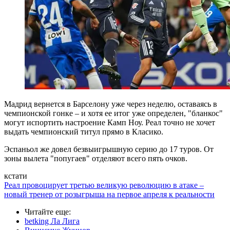
Мадрид вернется в Барселону уже через неделю, оставаясь в
чемпионской гонке – и хотя ее итог уже определен, "бланкос"
могут испортить настроение Камп Ноу. Реал точно не хочет
выдать чемпионский титул прямо в Класико.
Эспаньол же довел безвыигрышную серию до 17 туров. От
зоны вылета "попугаев" отделяют всего пять очков.
кстати
Реал провоцирует третью великую революцию в атаке –
новый тренер от розыгрыша на первое апреля к реальности
Читайте еще
:
betking Ла Лига