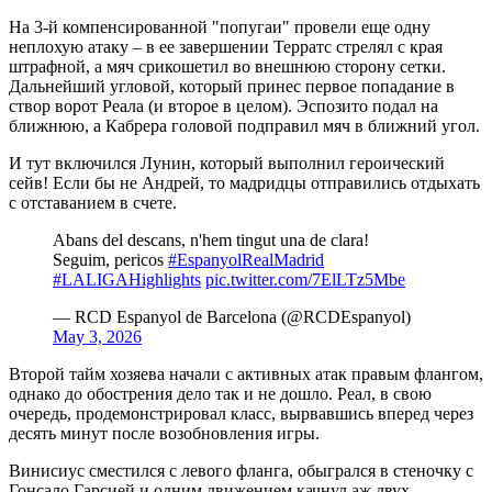
На 3-й компенсированной "попугаи" провели еще одну
неплохую атаку – в ее завершении Терратс стрелял с края
штрафной, а мяч срикошетил во внешнюю сторону сетки.
Дальнейший угловой, который принес первое попадание в
створ ворот Реала (и второе в целом). Эспозито подал на
ближнюю, а Кабрера головой подправил мяч в ближний угол.
И тут включился Лунин, который выполнил героический
сейв! Если бы не Андрей, то мадридцы отправились отдыхать
с отставанием в счете.
Abans del descans, n'hem tingut una de clara!
Seguim, pericos
#EspanyolRealMadrid
#LALIGAHighlights
pic.twitter.com/7ElLTz5Mbe
— RCD Espanyol de Barcelona (@RCDEspanyol)
May 3, 2026
Второй тайм хозяева начали с активных атак правым флангом,
однако до обострения дело так и не дошло. Реал, в свою
очередь, продемонстрировал класс, вырвавшись вперед через
десять минут после возобновления игры.
Винисиус сместился с левого фланга, обыгрался в стеночку с
Гонсало Гарсией и одним движением качнул аж двух