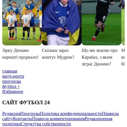
главная
матч-центр
прогнозы
футбол +
Избранное
САЙТ ФУТБОЛ 24
Редакция
Прогнозы
Политика конфиденциальности
Правила
сайту
Контакты
Правила комментирования
Редакционная
политика
Структура собственности