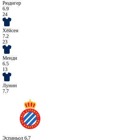
Рюдигер
6.9
24
Хёйсен
7.2
23
Менди
6.5
13
Лунин
7.7
Эспаньол
6.7