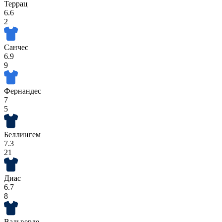
Террац
6.6
2
Санчес
6.9
9
Фернандес
7
5
Беллингем
7.3
21
Диас
6.7
8
Вальверде