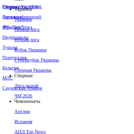
Сборная Украины
Италия
Суперкубок УЕФА
Украина
Германия
Лига конференций
Украина
Франция
ЛЧ - Top News
Первая лига
Нидерланды
Вторая лига
Турция
Кубок Украины
Португалия
Суперкубок Украины
Бельгия
Сборная Украины
Сборные
МЛС
Лига наций
Саудовская Аравия
ЧМ 2026
Чемпионаты
Англия
Испания
АПЛ Top News