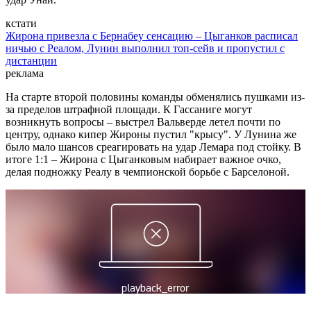
кстати
Жирона привезла с Бернабеу сенсацию – Цыганков расписал
ничью с Реалом, Лунин выполнил топ-сейв и пропустил с
дистанции
реклама
На старте второй половины команды обменялись пушками из-
за пределов штрафной площади. К Гассаниге могут
возникнуть вопросы – выстрел Вальверде летел почти по
центру, однако кипер Жироны пустил "крысу". У Лунина же
было мало шансов среагировать на удар Лемара под стойку. В
итоге 1:1 – Жирона с Цыганковым набирает важное очко,
делая подножку Реалу в чемпионской борьбе с Барселоной.