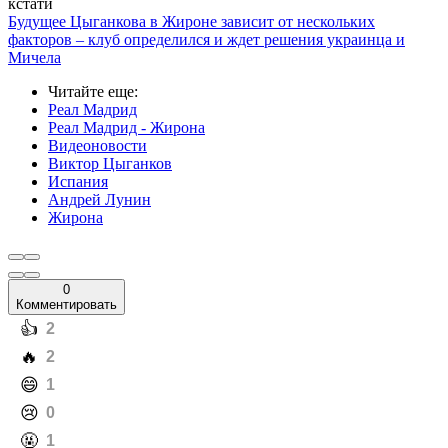
кстати
Будущее Цыганкова в Жироне зависит от нескольких
факторов – клуб определился и ждет решения украинца и
Мичела
Читайте еще
:
Реал Мадрид
Реал Мадрид - Жирона
Видеоновости
Виктор Цыганков
Испания
Андрей Лунин
Жирона
0
Комментировать
️👍
2
️🔥
2
️😄
1
️😢
0
️🤬
1