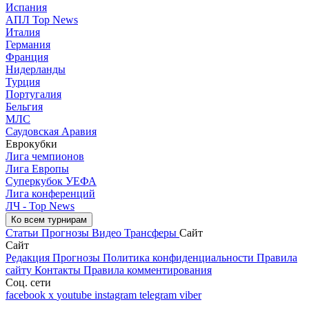
Испания
АПЛ Top News
Италия
Германия
Франция
Нидерланды
Турция
Португалия
Бельгия
МЛС
Саудовская Аравия
Еврокубки
Лига чемпионов
Лига Европы
Суперкубок УЕФА
Лига конференций
ЛЧ - Top News
Ко всем турнирам
Статьи
Прогнозы
Видео
Трансферы
Сайт
Сайт
Редакция
Прогнозы
Политика конфиденциальности
Правила
сайту
Контакты
Правила комментирования
Соц. сети
facebook
x
youtube
instagram
telegram
viber