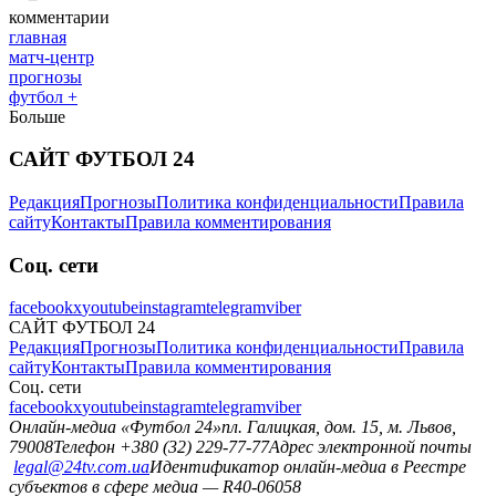
комментарии
главная
матч-центр
прогнозы
футбол +
Больше
САЙТ ФУТБОЛ 24
Редакция
Прогнозы
Политика конфиденциальности
Правила
сайту
Контакты
Правила комментирования
Соц. сети
facebook
x
youtube
instagram
telegram
viber
САЙТ ФУТБОЛ 24
Редакция
Прогнозы
Политика конфиденциальности
Правила
сайту
Контакты
Правила комментирования
Соц. сети
facebook
x
youtube
instagram
telegram
viber
Онлайн-медиа «Футбол 24»
пл. Галицкая, дом. 15, м. Львов,
79008
Телефон +380 (32) 229-77-77
Адрес электронной почты
legal@24tv.com.ua
Идентификатор онлайн-медиа в Реестре
субъектов в сфере медиа — R40-06058