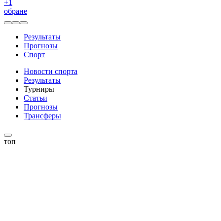
+
1
обране
Результаты
Прогнозы
Спорт
Новости спорта
Результаты
Турниры
Статьи
Прогнозы
Трансферы
топ