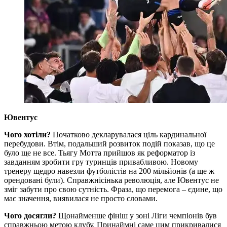
Ювентус
Чого хотіли?
Початково декларувалася ціль кардинальної
перебудови. Втім, подальший розвиток подій показав, що це
було ще не все. Тьягу Мотта прийшов як реформатор із
завданням зробити гру туринців привабливою. Новому
тренеру щедро навезли футболістів на 200 мільйонів (а ще ж
орендовані були). Справжнісінька революція, але Ювентус не
зміг забути про свою сутність. Фраза, що перемога – єдине, що
має значення, виявилася не просто словами.
Чого досягли?
Щонайменше фініш у зоні Ліги чемпіонів був
справжньою метою клубу. Принаймні саме цим прикривалися