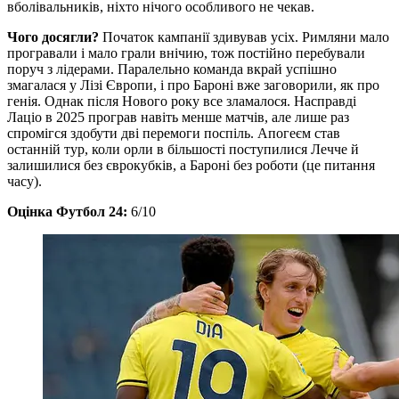
вболівальників, ніхто нічого особливого не чекав.
Чого досягли?
Початок кампанії здивував усіх. Римляни мало
програвали і мало грали внічию, тож постійно перебували
поруч з лідерами. Паралельно команда вкрай успішно
змагалася у Лізі Європи, і про Бароні вже заговорили, як про
генія. Однак після Нового року все зламалося. Насправді
Лаціо в 2025 програв навіть менше матчів, але лише раз
спромігся здобути дві перемоги поспіль. Апогеєм став
останній тур, коли орли в більшості поступилися Лечче й
залишилися без єврокубків, а Бароні без роботи (це питання
часу).
Оцінка Футбол 24:
6/10