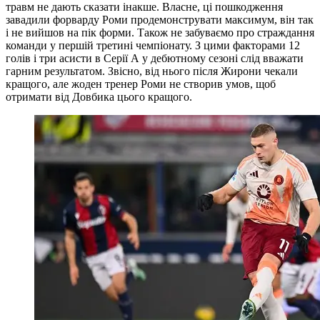
травм не дають сказати інакше. Власне, ці пошкодження
завадили форварду Роми продемонструвати максимум, він так
і не вийшов на пік форми. Також не забуваємо про страждання
команди у першій третині чемпіонату. З цими факторами 12
голів і три асисти в Серії А у дебютному сезоні слід вважати
гарним результатом. Звісно, від нього після Жирони чекали
кращого, але жоден тренер Роми не створив умов, щоб
отримати від Довбика цього кращого.