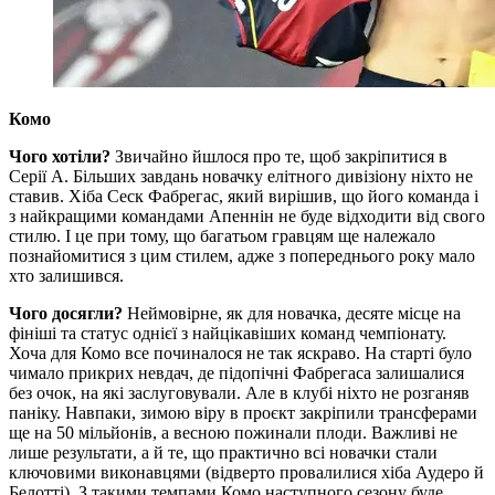
Комо
Чого хотіли?
Звичайно йшлося про те, щоб закріпитися в
Серії А. Більших завдань новачку елітного дивізіону ніхто не
ставив. Хіба Сеск Фабрегас, який вирішив, що його команда і
з найкращими командами Апеннін не буде відходити від свого
стилю. І це при тому, що багатьом гравцям ще належало
познайомитися з цим стилем, адже з попереднього року мало
хто залишився.
Чого досягли?
Неймовірне, як для новачка, десяте місце на
фініші та статус однієї з найцікавіших команд чемпіонату.
Хоча для Комо все починалося не так яскраво. На старті було
чимало прикрих невдач, де підопічні Фабрегаса залишалися
без очок, на які заслуговували. Але в клубі ніхто не розганяв
паніку. Навпаки, зимою віру в проєкт закріпили трансферами
ще на 50 мільйонів, а весною пожинали плоди. Важливі не
лише результати, а й те, що практично всі новачки стали
ключовими виконавцями (відверто провалилися хіба Аудеро й
Белотті). З такими темпами Комо наступного сезону буде