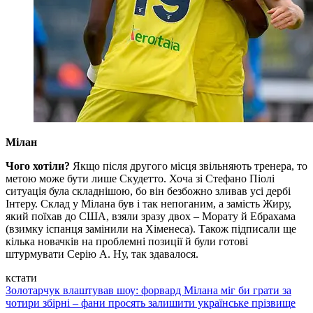
Мілан
Чого хотіли?
Якщо після другого місця звільняють тренера, то
метою може бути лише Скудетто. Хоча зі Стефано Піолі
ситуація була складнішою, бо він безбожно зливав усі дербі
Інтеру. Склад у Мілана був і так непоганим, а замість Жиру,
який поїхав до США, взяли зразу двох – Морату й Ебрахама
(взимку іспанця замінили на Хіменеса). Також підписали ще
кілька новачків на проблемні позиції й були готові
штурмувати Серію А. Ну, так здавалося.
кстати
Золотарчук влаштував шоу: форвард Мілана міг би грати за
чотири збірні – фани просять залишити українське прізвище