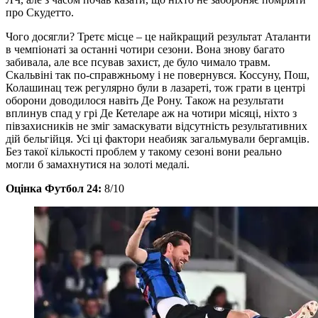
про Скудетто.
Чого досягли? Третє місце – це найкращий результат Аталанти
в чемпіонаті за останні чотири сезони. Вона знову багато
забивала, але все псував захист, де було чимало травм.
Скальвіні так по-справжньому і не повернувся. Коссуну, Пош,
Колашинац теж регулярно були в лазареті, тож грати в центрі
оборони доводилося навіть Де Рону. Також на результати
вплинув спад у грі Де Кетеларе аж на чотири місяці, ніхто з
півзахисників не зміг замаскувати відсутність результативних
дій бельгійця. Усі ці фактори неабияк загальмували бергамців.
Без такої кількості проблем у такому сезоні вони реально
могли б замахнутися на золоті медалі.
Оцінка Футбол 24:
8/10