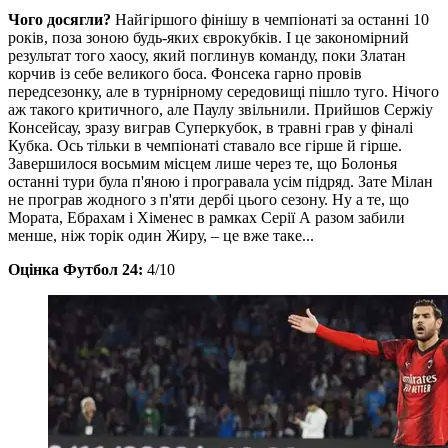
Чого досягли?
Найгіршого фінішу в чемпіонаті за останні 10
років, поза зоною будь-яких єврокубків. І це закономірний
результат того хаосу, який поглинув команду, поки Златан
корчив із себе великого боса. Фонсека гарно провів
передсезонку, але в турнірному середовищі пішло туго. Нічого
аж такого критичного, але Паулу звільнили. Прийшов Сержіу
Консейсау, зразу виграв Суперкубок, в травні грав у фіналі
Кубка. Ось тільки в чемпіонаті ставало все гірше й гірше.
Завершилося восьмим місцем лише через те, що Болонья
останні тури була п'яною і програвала усім підряд. Зате Мілан
не програв жодного з п'яти дербі цього сезону. Ну а те, що
Мората, Ебрахам і Хіменес в рамках Серії А разом забили
менше, ніж торік один Жиру, – це вже таке...
Оцінка Футбол 24:
4/10