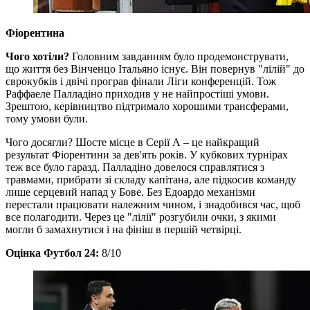
Фіорентина
Чого хотіли?
Головним завданням було продемонструвати,
що життя без Вінченцо Італьяно існує. Він повернув "лілій" до
єврокубків і двічі програв фінали Ліги конференцій. Тож
Раффаеле Палладіно приходив у не найпростіші умови.
Зрештою, керівництво підтримало хорошими трансферами,
тому умови були.
Чого досягли? Шосте місце в Серії А – це найкращий
результат Фіорентини за дев'ять років. У кубкових турнірах
теж все було гаразд. Палладіно довелося справлятися з
травмами, прибрати зі складу капітана, але підкосив команду
лише серцевий напад у Бове. Без Едоардо механізми
перестали працювати належним чином, і знадобився час, щоб
все полагодити. Через це "лілії" розгубили очки, з якими
могли б замахнутися і на фініш в першій четвірці.
Оцінка Футбол 24:
8/10