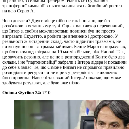
зіграністю, з сильним тренером. Навіть без бурхливої
трансферної кампанії в нього залишався найглибший ростер
на всю Серію А.
Чого досягли? Друге місце ніби не так і погано, ще й з
розв'язкою в останньому турі. Однак ваш автор переконаний,
що Інтер зі своїми можливостями повинен був не просто
вигравати Скудетто, а робити це впевнено і достроково. У
реальності ж зістарений склад, часто підбитий травмами, не
витягнув погоні за трьома зайцями. Беппе Маротта порахував,
що його команда зіграла на 19 матчів більше, ніж Наполі. Так,
це звучить резонно, але це не в розпорядженні Конте було два
склади, і не "партенопейці" забрали з Інтера лідера й посадили
до себе в запас. Те, що Сімоне Індзагі не спромігся правильно
розподілити ресурси чи не вірив у резервістів – виключно
його провина. Навесні так званий Інтер-2 показав, що може
здобувати результат, але було вже пізно.
Оцінка Футбол 24:
7/10