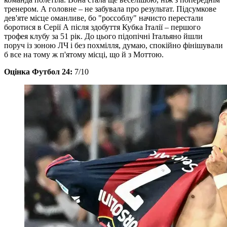
тренером. А головне – не забувала про результат. Підсумкове
дев'яте місце оманливе, бо "россоблу" начисто перестали
боротися в Серії А після здобуття Кубка Італії – першого
трофея клубу за 51 рік. До цього підопічні Італьяно йшли
поруч із зоною ЛЧ і без похмілля, думаю, спокійно фінішували
б все на тому ж п'ятому місці, що й з Моттою.
Оцінка Футбол 24:
7/10