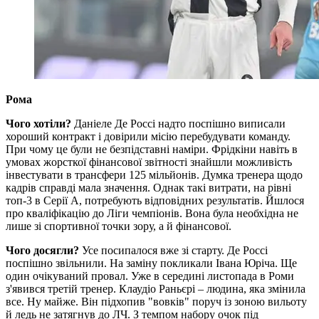
Рома
Чого хотіли?
Даніеле Де Россі надто поспішно виписали
хороший контракт і довірили місію перебудувати команду.
При чому це були не безпідставні наміри. Фрідкіни навіть в
умовах жорсткої фінансової звітності знайшли можливість
інвестувати в трансфери 125 мільйонів. Думка тренера щодо
кадрів справді мала значення. Однак такі витрати, на рівні
топ-3 в Серії А, потребують відповідних результатів. Йшлося
про кваліфікацію до Ліги чемпіонів. Вона була необхідна не
лише зі спортивної точки зору, а й фінансової.
Чого досягли?
Усе посипалося вже зі старту. Де Россі
поспішно звільнили. На заміну покликали Івана Юріча. Ще
один очікуваний провал. Уже в середині листопада в Роми
з'явився третій тренер. Клаудіо Раньєрі – людина, яка змінила
все. Ну майже. Він підхопив "вовків" поруч із зоною вильоту
й ледь не затягнув до ЛЧ. З темпом набору очок під