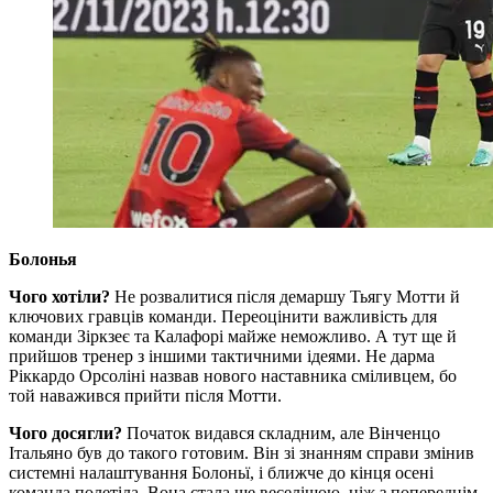
Болонья
Чого хотіли?
Не розвалитися після демаршу Тьягу Мотти й
ключових гравців команди. Переоцінити важливість для
команди Зіркзеє та Калафорі майже неможливо. А тут ще й
прийшов тренер з іншими тактичними ідеями. Не дарма
Ріккардо Орсоліні назвав нового наставника сміливцем, бо
той наважився прийти після Мотти.
Чого досягли?
Початок видався складним, але Вінченцо
Італьяно був до такого готовим. Він зі знанням справи змінив
системні налаштування Болоньї, і ближче до кінця осені
команда полетіла. Вона стала ще веселішою, ніж з попереднім