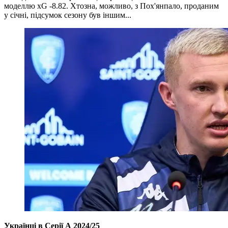
моделлю xG -8.82. Хтозна, можливо, з Пох'янпало, проданим
у січні, підсумок сезону був іншим...
Українці в Серії А 2024/25