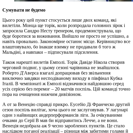
Сумувати не будемо
Цього року цей пункт стосується лише двох команд, які
вилетіли. Монца ще торік, коли розпродала головних зірок і
запросила Сандро Несту тренером, продемонструвала, що
буде боротися за виживання. Вийшло не просто не успішно, а
навіть провально. Закономірне останнє місце. Керівництво все
влаштовувало, бо інакше взимку не продавали б того ж
Мальдіні, а навпаки – підписували підсилення.
Також нарешті вилетів Емполі. Торік Давіде Нікола створив
черговий подвиг, у цьому сезоні чарівника не знайшлося.
Роберто Д'Аверса взагалі допрацював без звільнення
виключно завдяки несподіваному виходу в півфінал Кубка
Італії. В чемпіонаті ж Емполі відзначився найдовшою серед
усіх серією без перемог – 20 матчів поспіль. Цій команді точно
пора на очищення нижчим дивізіоном.
А от за Венецію справді прикро. Еусебіо Ді Франческо другий
сезон поспіль вилітає, хоча цього не заслуговував. У лагунарі
один з найвищих андерперформансів ліги. За очікуваними
очками до Серії В мав би відправитись Лечче, а не вони.
Венеція недобрала аж 9 чесно зароблених пунктів. Це стало
наслідком поганої реалізації – різниця між забитими голами й