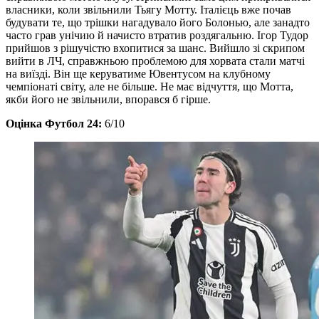
власники, коли звільнили Тьягу Мотту. Італієць вже почав
будувати те, що трішки нагадувало його Болонью, але занадто
часто грав унічию й начисто втратив роздягальню. Ігор Тудор
прийшов з рішучістю вхопитися за шанс. Вийшло зі скрипом
вийти в ЛЧ, справжньою проблемою для хорвата стали матчі
на виїзді. Він ще керуватиме Ювентусом на клубному
чемпіонаті світу, але не більше. Не має відчуття, що Мотта,
якби його не звільнили, впорався б гірше.
Оцінка Футбол 24:
6/10