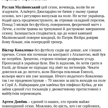
Руслан Маліновський
цей сезон, вочевидь, волів би не
згадувати. Альберто Джилардіно не бачив у ньому гравця
основи, хоч і регулярно випускав на поле. Не встиг українець
бодай щось продемонструвати, як отримав складний перелом.
Понад 5 місяців без футболу, повернення, феєричний матч з
Лечче, а потім травма на тренуванні й дострокове завершення
сезону. Залишається сподіватися, що до нової кампанії
Маліновський поверне кондиції, бо Патрік Вієйра довіряв
йому більше, ніж попередній тренер.
Віктор Коваленко
без футболу сидів ще довше, але з інших
причин. Сезон він починав на контракті з Аталантою, якій був
не потрібен. Зрештою, сторони пізніше розірвали угоду.
Пропозиції в українця були. Він їх відхиляв, бо хотів грати в
Італії, де більше не підпадає під ліміт на легіонерів. Чекати
довелося аж до лютого, коли Віктора покликав Емполі,
кольори якого він уже захищав. Нічого видатного Коваленко
так і не продемонстрував – 70 хвилин за шість виходів на поле
в Серії А. Найкращим для хавбека був півфінал Кубка, де він
забив єдиний гол тосканців у двоматчевому протистоянні з
майбутнім переможцем.
Артем Довбик
– єдиний із наших, хто провів майже
повноцінний сезон. Можливо, бо шість, хоч і не серйозних,