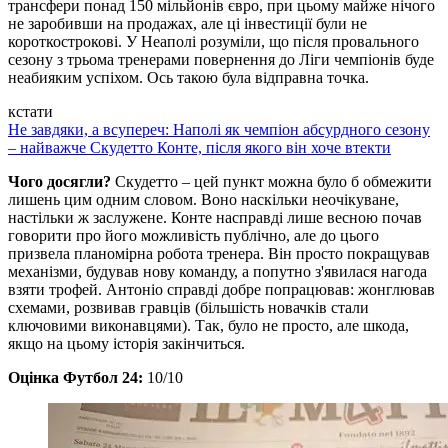
трансфери понад 150 мільйонів євро, при цьому майже нічого
не заробивши на продажах, але ці інвестиції були не
короткострокові. У Неаполі розуміли, що після провального
сезону з трьома тренерами повернення до Ліги чемпіонів буде
неабияким успіхом. Ось такою була відправна точка.
кстати
Не завдяки, а всупереч: Наполі як чемпіон абсурдного сезону
– найважче Скудетто Конте, після якого він хоче втекти
Чого досягли?
Скудетто – цей пункт можна було б обмежити
лишень цим одним словом. Воно наскільки неочікуване,
настільки ж заслужене. Конте насправді лише весною почав
говорити про його можливість публічно, але до цього
призвела планомірна робота тренера. Він просто покращував
механізми, будував нову команду, а попутно з'явилася нагода
взяти трофей. Антоніо справді добре попрацював: жонглював
схемами, розвивав гравців (більшість новачків стали
ключовими виконавцями). Так, було не просто, але шкода,
якщо на цьому історія закінчиться.
Оцінка Футбол 24:
10/10