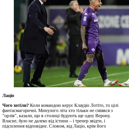
Лаціо
Чого хотіли?
Коли командою керує Клаудіо Лотіто, то цілі
фантасмагоричні. Минулого літа хто тільки не сміявся з
"орлів", казали, що в столиці будують ще одну Верону.
Власне, було не далеко від істини – і тренер звідти, і
підсилення відповідне. Словом, від Лаціо, крім його