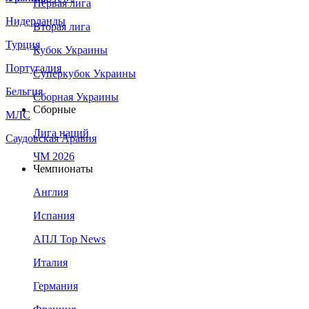
Первая лига
Нидерланды
Вторая лига
Турция
Кубок Украины
Португалия
Суперкубок Украины
Бельгия
Сборная Украины
Сборные
МЛС
Лига наций
Саудовская Аравия
ЧМ 2026
Чемпионаты
Англия
Испания
АПЛ Top News
Италия
Германия