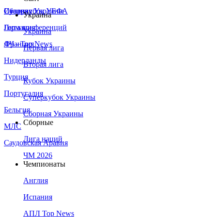
Сборная Украины
Италия
Суперкубок УЕФА
Украина
Германия
Лига конференций
Украина
Франция
ЛЧ - Top News
Первая лига
Нидерланды
Вторая лига
Турция
Кубок Украины
Португалия
Суперкубок Украины
Бельгия
Сборная Украины
Сборные
МЛС
Лига наций
Саудовская Аравия
ЧМ 2026
Чемпионаты
Англия
Испания
АПЛ Top News