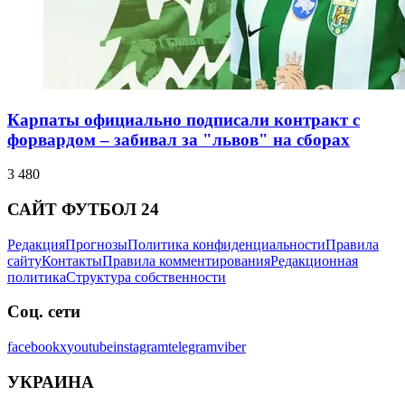
Карпаты официально подписали контракт с
форвардом – забивал за "львов" на сборах
3 480
САЙТ ФУТБОЛ 24
Редакция
Прогнозы
Политика конфиденциальности
Правила
сайту
Контакты
Правила комментирования
Редакционная
политика
Структура собственности
Соц. сети
facebook
x
youtube
instagram
telegram
viber
УКРАИНА