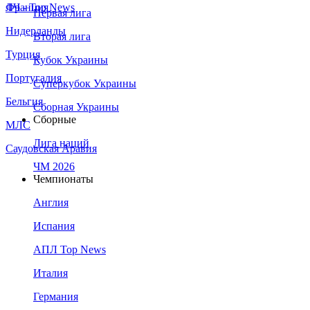
Франция
ЛЧ - Top News
Первая лига
Нидерланды
Вторая лига
Турция
Кубок Украины
Португалия
Суперкубок Украины
Бельгия
Сборная Украины
Сборные
МЛС
Лига наций
Саудовская Аравия
ЧМ 2026
Чемпионаты
Англия
Испания
АПЛ Top News
Италия
Германия