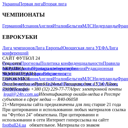
Украина
Первая лига
Вторая лига
ЧЕМПИОНАТЫ
Германия
Испания
Англия
Италия
Бельгия
МЛС
Нидерланды
Фран
ЕВРОКУБКИ
Лига чемпионов
Лига Европы
Юношеская лига УЕФА
Лига
конференций
САЙТ ФУТБОЛ 24
Редакция
Соц. сети
Прогнозы
Политика конфиденциальности
Правила
сайту
facebook
УКРАИНА
Контакты
x
youtube
Правила комментирования
instagram
telegram
viber
Редакционная
политика
Украина
ЧЕМПИОНАТЫ
Первая лига
Структура собственности
Вторая лига
Германия
ЕВРОКУБКИ
Испания
Англия
Италия
Бельгия
МЛС
Нидерланды
Фран
Лига чемпионов
Онлайн-медиа «Футбол 24»
Лига Европы
пл. Галицкая, дом. 15, м. Львов,
Юношеская лига УЕФА
Лига
конференций
79008
Телефон +380 (32) 229-77-77
Адрес электронной почты
legal@24tv.com.ua
Идентификатор онлайн-медиа в Реестре
субъектов в сфере медиа — R40-06058
21+
Материалы сайта предназначены для лиц старше 21 года
При цитировании и использовании любых материалов ссылка
на "Футбол 24" обязательна. При цитировании и
использовании в сети Интернет гиперссылка на сайтт
football24.ua
обязательное. Материалы со знаком