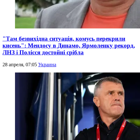
"Там безвихідна ситуація, комусь перекрили
кисень": Мендосу в Динамо, Ярмоленку рекорд,
ЛНЗ і Полісся достойні срібла
28 апреля, 07:05
Украина