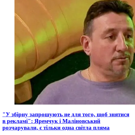
"У збірну запрошують не для того, щоб знятися
в рекламі": Яремчук і Маліновський
розчарували, є тільки одна світла пляма