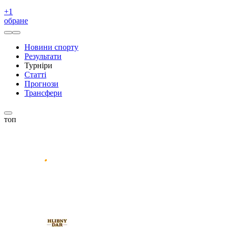
+
1
обране
Новини спорту
Результати
Турніри
Статті
Прогнози
Трансфери
топ