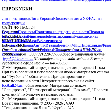
ЕВРОКУБКИ
Лига чемпионов
Лига Европы
Юношеская лига УЕФА
Лига
конференций
САЙТ ФУТБОЛ 24
Редакция
Соц. сети
Прогнозы
Политика конфиденциальности
Правила
сайту
facebook
УКРАИНА
Контакты
x
youtube
Правила комментирования
instagram
telegram
viber
Редакционная
политика
Украина
ЧЕМПИОНАТЫ
Первая лига
Структура собственности
Вторая лига
Германия
ЕВРОКУБКИ
Испания
Англия
Италия
Бельгия
МЛС
Нидерланды
Фран
Лига чемпионов
Онлайн-медиа «Футбол 24»
Лига Европы
пл. Галицкая, дом. 15, м. Львов,
Юношеская лига УЕФА
Лига
конференций
79008
Телефон +380 (32) 229-77-77
Адрес электронной почты
legal@24tv.com.ua
Идентификатор онлайн-медиа в Реестре
субъектов в сфере медиа — R40-06058
21+
Материалы сайта предназначены для лиц старше 21 года
При цитировании и использовании любых материалов ссылка
на "Футбол 24" обязательна. При цитировании и
использовании в сети Интернет гиперссылка на сайтт
football24.ua
обязательное. Материалы со знаком
"Спецпроект", "Партнерский материал", "Реклама", "Новости
компаний" публикуем на правах рекламы.
21+
Материалы сайта предназначены для лиц старше 21 года
Все права защищены. © 2005 -
2026
, ЧАО
"Телерадиокомпания Люкс". "Футбол 24".