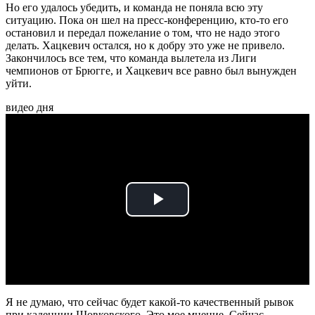
Но его удалось убедить, и команда не поняла всю эту
ситуацию. Пока он шел на пресс-конференцию, кто-то его
остановил и передал пожелание о том, что не надо этого
делать. Хацкевич остался, но к добру это уже не привело.
Закончилось все тем, что команда вылетела из Лиги
чемпионов от Брюгге, и Хацкевич все равно был вынужден
уйти.
видео дня
Play
Video
Я не думаю, что сейчас будет какой-то качественный рывок
при каденции Шовковского. Это мое мнение. Сейчас