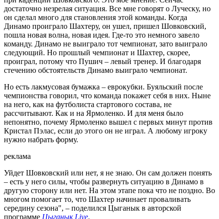
достаточно незрелая ситуация. Все мне говорят о Луческу, но
он сделал много для становления этой команды. Когда
Динамо проиграло Шахтеру, он ушел, пришел Шовковский,
пошла новая волна, новая идея. Где-то это немного завело
команду. Динамо не выиграло тот чемпионат, зато выиграло
следующий. Но прошлый чемпионат и Шахтер, скорее,
проиграл, потому что Пушич – левый тренер. И благодаря
стечению обстоятельств Динамо выиграло чемпионат.
Но есть лакмусовая бумажка – еврокубки. Буяльский после
чемпионства говорил, что команда покажет себя в них. Ныне
на него, как на футболиста стартового состава, не
рассчитывают. Как и на Ярмоленко. И для меня было
непонятно, почему Ярмоленко вышел с первых минут против
Кристал Пэлас, если до этого он не играл. А любому игроку
нужно набрать форму.
реклама
Уйдет Шовковский или нет, я не знаю. Он сам должен понять
– есть у него силы, чтобы развернуть ситуацию в Динамо в
другую сторону или нет. На этом этапе пока что не поздно. Во
многом помогает то, что Шахтер начинает проваливать
середину сезона", – поделился Цыганык в авторской
программе
Цыганык Live
.