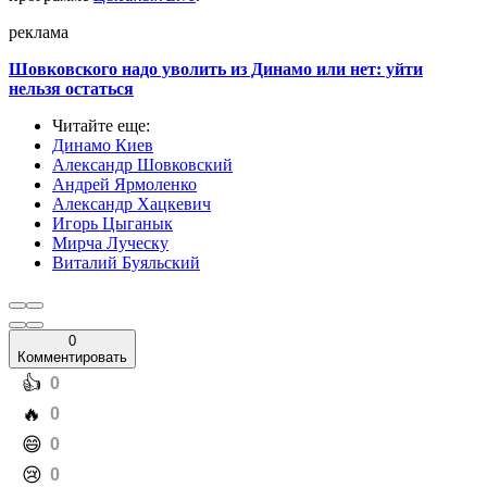
реклама
Шовковского надо уволить из Динамо или нет: уйти
нельзя остаться
Читайте еще
:
Динамо Киев
Александр Шовковский
Андрей Ярмоленко
Александр Хацкевич
Игорь Цыганык
Мирча Луческу
Виталий Буяльский
0
Комментировать
️👍
0
️🔥
0
️😄
0
️😢
0