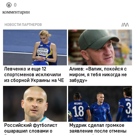
️🤬
0
комментарии