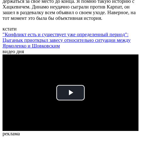
держаться за свое место до конца. Я помню такую историю с
Хацкевичем. Динамо неудачно сыграли против Карпат, он
зашел в раздевалку всем объявил о своем уходе. Наверное, на
тот момент это была бы объективная история.
кстати
"Конфликт есть и существует уже определенный период":
Цыганык приоткрыл завесу относительно ситуации между
Ярмоленко и Шовковским
видео дня
Play
Video
реклама