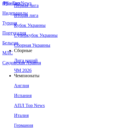
Франция
ЛЧ - Top News
Первая лига
Нидерланды
Вторая лига
Турция
Кубок Украины
Португалия
Суперкубок Украины
Бельгия
Сборная Украины
Сборные
МЛС
Лига наций
Саудовская Аравия
ЧМ 2026
Чемпионаты
Англия
Испания
АПЛ Top News
Италия
Германия