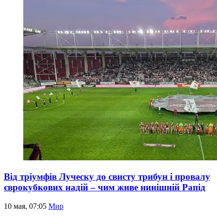
Від тріумфів Луческу до свисту трибун і провалу
єврокубкових надій – чим живе нинішній Рапід
10 мая, 07:05
Мир