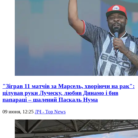
"Зіграв 11 матчів за Марсель, хворіючи на рак":
цілував руки Луческу, любив Динамо і бив
папараці – шалений Паскаль Нума
09 июня, 12:25
ЛЧ - Top News