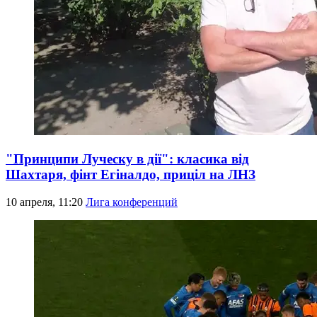
"Принципи Луческу в дії": класика від
Шахтаря, фінт Егіналдо, приціл на ЛНЗ
10 апреля, 11:20
Лига конференций