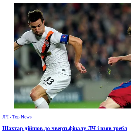
ЛЧ - Top News
Шахтар дійшов до чвертьфіналу ЛЧ і взяв требл