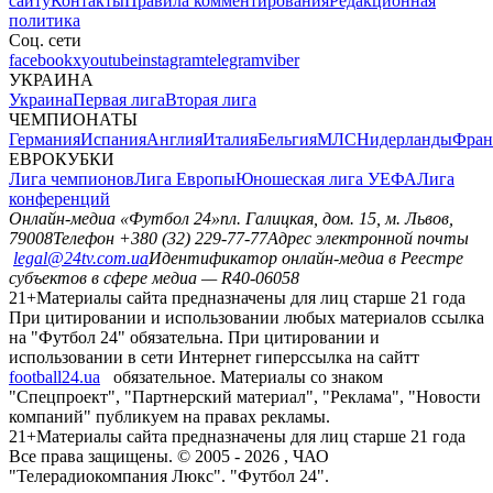
сайту
Контакты
Правила комментирования
Редакционная
политика
Соц. сети
facebook
x
youtube
instagram
telegram
viber
УКРАИНА
Украина
Первая лига
Вторая лига
ЧЕМПИОНАТЫ
Германия
Испания
Англия
Италия
Бельгия
МЛС
Нидерланды
Фран
ЕВРОКУБКИ
Лига чемпионов
Лига Европы
Юношеская лига УЕФА
Лига
конференций
Онлайн-медиа «Футбол 24»
пл. Галицкая, дом. 15, м. Львов,
79008
Телефон +380 (32) 229-77-77
Адрес электронной почты
legal@24tv.com.ua
Идентификатор онлайн-медиа в Реестре
субъектов в сфере медиа — R40-06058
21+
Материалы сайта предназначены для лиц старше 21 года
При цитировании и использовании любых материалов ссылка
на "Футбол 24" обязательна. При цитировании и
использовании в сети Интернет гиперссылка на сайтт
football24.ua
обязательное. Материалы со знаком
"Спецпроект", "Партнерский материал", "Реклама", "Новости
компаний" публикуем на правах рекламы.
21+
Материалы сайта предназначены для лиц старше 21 года
Все права защищены. © 2005 -
2026
, ЧАО
"Телерадиокомпания Люкс". "Футбол 24".