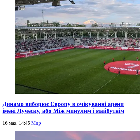
Динамо виборює Європу в очікуванні арени
імені Луческу, або Між минулим і майбутнім
16 мая, 14:45
Мир