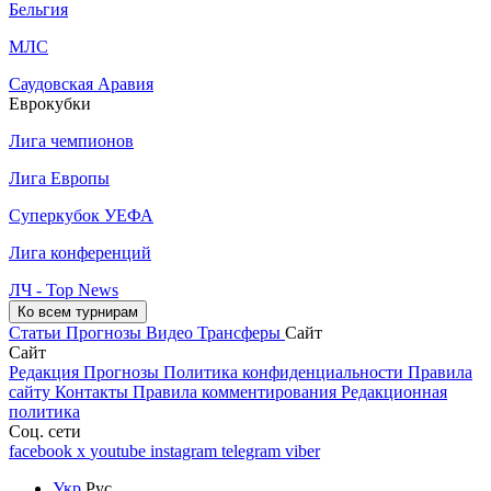
Бельгия
МЛС
Саудовская Аравия
Еврокубки
Лига чемпионов
Лига Европы
Суперкубок УЕФА
Лига конференций
ЛЧ - Top News
Ко всем турнирам
Статьи
Прогнозы
Видео
Трансферы
Сайт
Сайт
Редакция
Прогнозы
Политика конфиденциальности
Правила
сайту
Контакты
Правила комментирования
Редакционная
политика
Соц. сети
facebook
x
youtube
instagram
telegram
viber
Укр
Рус