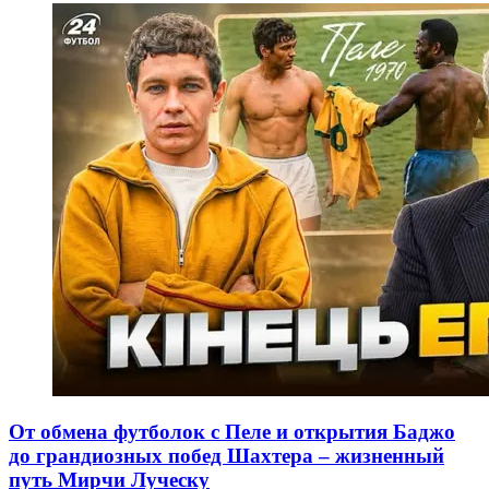
От обмена футболок с Пеле и открытия Баджо
до грандиозных побед Шахтера – жизненный
путь Мирчи Луческу