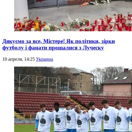
Дякуємо за все, Містере! Як політики, зірки
футболу і фанати прощалися з Луческу
10 апреля, 14:25
Украина