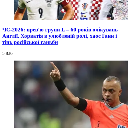
ЧС-2026: прев'ю групи L – 60 років очікувань
Англії, Хорватія в улюбленій ролі, хаос Гани і
тінь російської ганьби
5 836