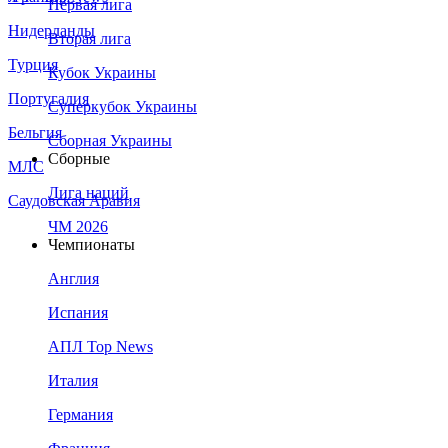
Первая лига
Нидерланды
Вторая лига
Турция
Кубок Украины
Португалия
Суперкубок Украины
Бельгия
Сборная Украины
Сборные
МЛС
Лига наций
Саудовская Аравия
ЧМ 2026
Чемпионаты
Англия
Испания
АПЛ Top News
Италия
Германия