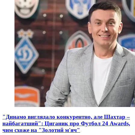
"Динамо виглядало конкурентно, але Шахтар –
найбагатший": Циганик про Футбол 24 Awards,
чим схоже на "Золотий м'яч"