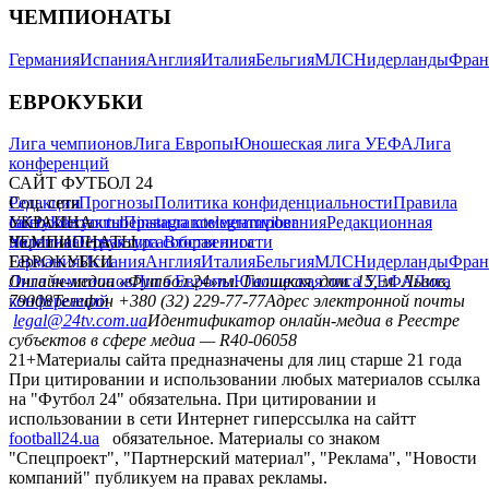
ЧЕМПИОНАТЫ
Германия
Испания
Англия
Италия
Бельгия
МЛС
Нидерланды
Фран
ЕВРОКУБКИ
Лига чемпионов
Лига Европы
Юношеская лига УЕФА
Лига
конференций
САЙТ ФУТБОЛ 24
Редакция
Соц. сети
Прогнозы
Политика конфиденциальности
Правила
сайту
facebook
УКРАИНА
Контакты
x
youtube
Правила комментирования
instagram
telegram
viber
Редакционная
политика
Украина
ЧЕМПИОНАТЫ
Первая лига
Структура собственности
Вторая лига
Германия
ЕВРОКУБКИ
Испания
Англия
Италия
Бельгия
МЛС
Нидерланды
Фран
Лига чемпионов
Онлайн-медиа «Футбол 24»
Лига Европы
пл. Галицкая, дом. 15, м. Львов,
Юношеская лига УЕФА
Лига
конференций
79008
Телефон +380 (32) 229-77-77
Адрес электронной почты
legal@24tv.com.ua
Идентификатор онлайн-медиа в Реестре
субъектов в сфере медиа — R40-06058
21+
Материалы сайта предназначены для лиц старше 21 года
При цитировании и использовании любых материалов ссылка
на "Футбол 24" обязательна. При цитировании и
использовании в сети Интернет гиперссылка на сайтт
football24.ua
обязательное. Материалы со знаком
"Спецпроект", "Партнерский материал", "Реклама", "Новости
компаний" публикуем на правах рекламы.