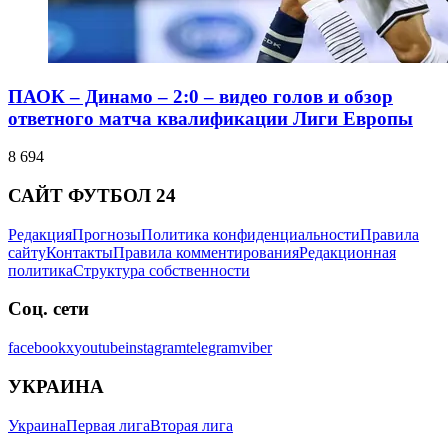
ПАОК – Динамо – 2:0 – видео голов и обзор
ответного матча квалификации Лиги Европы
8 694
САЙТ ФУТБОЛ 24
Редакция
Прогнозы
Политика конфиденциальности
Правила
сайту
Контакты
Правила комментирования
Редакционная
политика
Структура собственности
Соц. сети
facebook
x
youtube
instagram
telegram
viber
УКРАИНА
Украина
Первая лига
Вторая лига