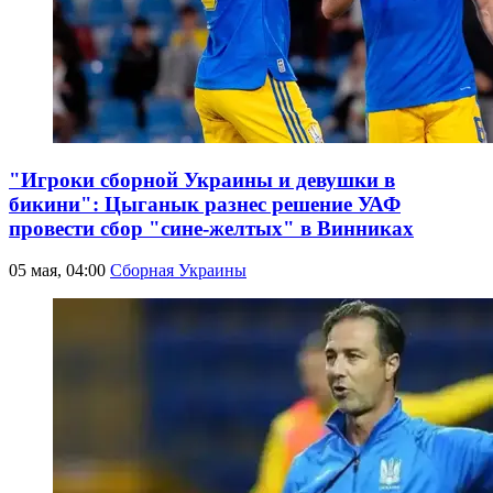
"Игроки сборной Украины и девушки в
бикини": Цыганык разнес решение УАФ
провести сбор "сине-желтых" в Винниках
05 мая, 04:00
Сборная Украины