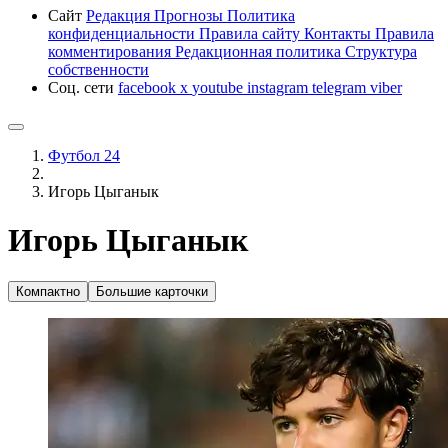
Сайт
Редакция
Прогнозы
Политика
конфиденциальности
Правила сайту
Контакты
Правила
комментирования
Редакционная политика
Структура
собственности
Соц. сети
facebook
x
youtube
instagram
telegram
viber
Футбол 24
Игорь Цыганык
Игорь Цыганык
Компактно
Большие карточки