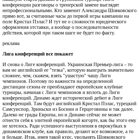
конференции разговоры о тренерской замене выглядят
непрофессиональными. Кто заменит Александра Шовковского
прямо вот, за считанные часы до первой игры кампании на
поле Кристал Пэлас? И тут не о сложности юридического
оформления отставки, а вообще о последовательности
действия, которой при таком шаге не будет по факту.
реклама
Лига конференций все покажет
И снова о Лиге конференций. Украинская Премьер-лига – то
вам не английский ее "тезка", которую выиграть значительно
сложнее, чем, скажем, взять "ушастую" чашу Лиги
чемпионов. Поэтому по важности на определенной
дистанции сезона ее преобладают европейские клубные
турниры, начиная с Лиги чемпионов и вплоть до Лиги
конференций. Динамо ждет исторический дебют в Лиге
конференций. Там будут английский Кристал Пэлас, турецкий
Самсунспор, Зриньски из Боснии и Герцеговины и так далее.
Далеко не грады Европы, но и Динамо сейчас не может
отнести себя к элитной европейской когорте, как бы этого ему
не хотелось. Ради успешного выступления в еврокубках в
динамовском клубе, как правило, делают все возможное, а то
и больше. Итак, имея такой курс, увольнять Шовковского