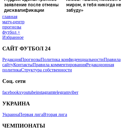
главная
матч-центр
прогнозы
футбол +
Избранное
САЙТ ФУТБОЛ 24
Редакция
Прогнозы
Политика конфиденциальности
Правила
сайту
Контакты
Правила комментирования
Редакционная
политика
Структура собственности
Соц. сети
facebook
x
youtube
instagram
telegram
viber
УКРАИНА
Украина
Первая лига
Вторая лига
ЧЕМПИОНАТЫ