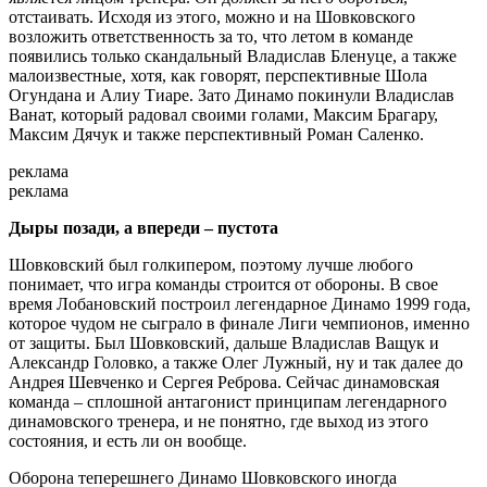
отстаивать. Исходя из этого, можно и на Шовковского
возложить ответственность за то, что летом в команде
появились только скандальный Владислав Бленуце, а также
малоизвестные, хотя, как говорят, перспективные Шола
Огундана и Алиу Тиаре. Зато Динамо покинули Владислав
Ванат, который радовал своими голами, Максим Брагару,
Максим Дячук и также перспективный Роман Саленко.
реклама
реклама
Дыры позади, а впереди – пустота
Шовковский был голкипером, поэтому лучше любого
понимает, что игра команды строится от обороны. В свое
время Лобановский построил легендарное Динамо 1999 года,
которое чудом не сыграло в финале Лиги чемпионов, именно
от защиты. Был Шовковский, дальше Владислав Ващук и
Александр Головко, а также Олег Лужный, ну и так далее до
Андрея Шевченко и Сергея Реброва. Сейчас динамовская
команда – сплошной антагонист принципам легендарного
динамовского тренера, и не понятно, где выход из этого
состояния, и есть ли он вообще.
Оборона теперешнего Динамо Шовковского иногда