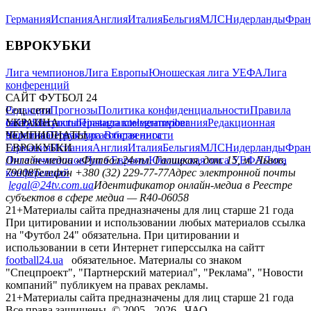
Германия
Испания
Англия
Италия
Бельгия
МЛС
Нидерланды
Фран
ЕВРОКУБКИ
Лига чемпионов
Лига Европы
Юношеская лига УЕФА
Лига
конференций
САЙТ ФУТБОЛ 24
Редакция
Соц. сети
Прогнозы
Политика конфиденциальности
Правила
сайту
facebook
УКРАИНА
Контакты
x
youtube
Правила комментирования
instagram
telegram
viber
Редакционная
политика
Украина
ЧЕМПИОНАТЫ
Первая лига
Структура собственности
Вторая лига
Германия
ЕВРОКУБКИ
Испания
Англия
Италия
Бельгия
МЛС
Нидерланды
Фран
Лига чемпионов
Онлайн-медиа «Футбол 24»
Лига Европы
пл. Галицкая, дом. 15, м. Львов,
Юношеская лига УЕФА
Лига
конференций
79008
Телефон +380 (32) 229-77-77
Адрес электронной почты
legal@24tv.com.ua
Идентификатор онлайн-медиа в Реестре
субъектов в сфере медиа — R40-06058
21+
Материалы сайта предназначены для лиц старше 21 года
При цитировании и использовании любых материалов ссылка
на "Футбол 24" обязательна. При цитировании и
использовании в сети Интернет гиперссылка на сайтт
football24.ua
обязательное. Материалы со знаком
"Спецпроект", "Партнерский материал", "Реклама", "Новости
компаний" публикуем на правах рекламы.
21+
Материалы сайта предназначены для лиц старше 21 года
Все права защищены. © 2005 -
2026
, ЧАО