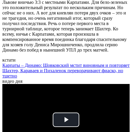
Львове вничью 3:3 с местными Карпатами. Для бело-зеленых
это положительный результат по нескольким причинам. Но
сейчас не о них. А вот для киевлян потеря двух очков – это и
не трагедия, но очень негативный итог, который сразу
получил последствия. Речь о потере первого места в
турнирной таблице, которое теперь занимает Шахтер. Ко
всему, ничья с Карпатами, которая произошла в
компенсированное время поединка благодаря спасительному
для хозяев голу Дениса Мирошниченко, продлила серию
Динамо без побед в нынешней УПЛ до трех матчей.
кстати
Карпаты – Динамо: Шовковский мстит виновным и повторяет
Шахтер, Караваев и Пихаленок переворачивают фиаско, но
тщетно
видео дня
Play