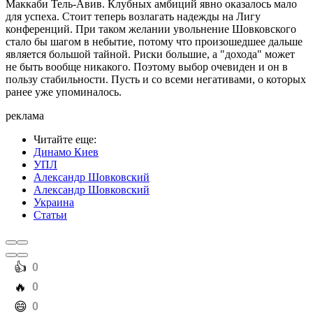
Маккаби Тель-Авив. Клубных амбиций явно оказалось мало
для успеха. Стоит теперь возлагать надежды на Лигу
конференций. При таком желании увольнение Шовковского
стало бы шагом в небытие, потому что произошедшее дальше
является большой тайной. Риски большие, а "дохода" может
не быть вообще никакого. Поэтому выбор очевиден и он в
пользу стабильности. Пусть и со всеми негативами, о которых
ранее уже упоминалось.
реклама
Читайте еще
:
Динамо Киев
УПЛ
Александр Шовковский
Александр Шовковский
Украина
Статьи
️👍
0
️🔥
0
️😄
0