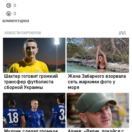
️😢
0
️🤬
0
комментарии