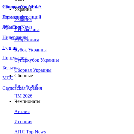
Сборная Украины
Италия
Суперкубок УЕФА
Украина
Германия
Лига конференций
Украина
Франция
ЛЧ - Top News
Первая лига
Нидерланды
Вторая лига
Турция
Кубок Украины
Португалия
Суперкубок Украины
Бельгия
Сборная Украины
Сборные
МЛС
Лига наций
Саудовская Аравия
ЧМ 2026
Чемпионаты
Англия
Испания
АПЛ Top News