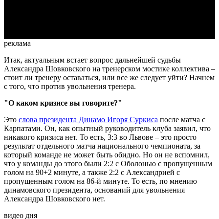
Video
реклама
Итак, актуальным встает вопрос дальнейшей судьбы
Александра Шовковского на тренерском мостике коллектива –
стоит ли тренеру оставаться, или все же следует уйти? Начнем
с того, что против увольнения тренера.
"О каком кризисе вы говорите?"
Это
слова президента Динамо Игоря Суркиса
после матча с
Карпатами. Он, как опытный руководитель клуба заявил, что
никакого кризиса нет. То есть, 3:3 во Львове – это просто
результат отдельного матча национального чемпионата, за
который команде не может быть обидно. Но он не вспомнил,
что у команды до этого были 2:2 с Оболонью с пропущенным
голом на 90+2 минуте, а также 2:2 с Александрией с
пропущенным голом на 86-й минуте. То есть, по мнению
динамовского президента, оснований для увольнения
Александра Шовковского нет.
видео дня