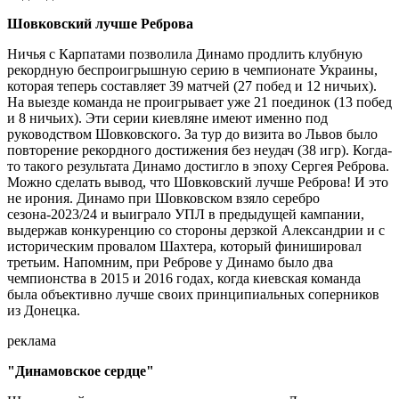
Шовковский лучше Реброва
Ничья с Карпатами позволила Динамо продлить клубную
рекордную беспроигрышную серию в чемпионате Украины,
которая теперь составляет 39 матчей (27 побед и 12 ничьих).
На выезде команда не проигрывает уже 21 поединок (13 побед
и 8 ничьих). Эти серии киевляне имеют именно под
руководством Шовковского. За тур до визита во Львов было
повторение рекордного достижения без неудач (38 игр). Когда-
то такого результата Динамо достигло в эпоху Сергея Реброва.
Можно сделать вывод, что Шовковский лучше Реброва! И это
не ирония. Динамо при Шовковском взяло серебро
сезона-2023/24 и выиграло УПЛ в предыдущей кампании,
выдержав конкуренцию со стороны дерзкой Александрии и с
историческим провалом Шахтера, который финишировал
третьим. Напомним, при Реброве у Динамо было два
чемпионства в 2015 и 2016 годах, когда киевская команда
была объективно лучше своих принципиальных соперников
из Донецка.
реклама
"Динамовское сердце"