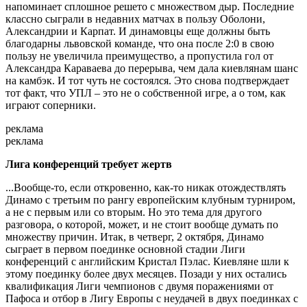
напоминает сплошное решето с множеством дыр. Последние
классно сыграли в недавних матчах в пользу Оболони,
Александрии и Карпат. И динамовцы еще должны быть
благодарны львовской команде, что она после 2:0 в свою
пользу не увеличила преимущество, а пропустила гол от
Александра Караваева до перерыва, чем дала киевлянам шанс
на камбэк. И тот чуть не состоялся. Это снова подтверждает
тот факт, что УПЛ – это не о собственной игре, а о том, как
играют соперники.
реклама
реклама
Лига конференций требует жертв
...Вообще-то, если откровенно, как-то никак отождествлять
Динамо с третьим по рангу европейским клубным турниром,
а не с первым или со вторым. Но это тема для другого
разговора, о которой, может, и не стоит вообще думать по
множеству причин. Итак, в четверг, 2 октября, Динамо
сыграет в первом поединке основной стадии Лиги
конференций с английским Кристал Пэлас. Киевляне шли к
этому поединку более двух месяцев. Позади у них остались
квалификация Лиги чемпионов с двумя поражениями от
Пафоса и отбор в Лигу Европы с неудачей в двух поединках с