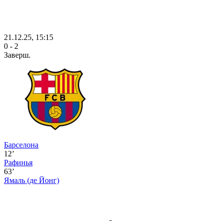
21.12.25, 15:15
0 - 2
Заверш.
Барселона
12’
Рафинья
63’
Ямаль
(де Йонг)