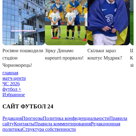
главная
матч-центр
ЧС 2026
футбол +
Избранное
САЙТ ФУТБОЛ 24
Редакция
Прогнозы
Политика конфиденциальности
Правила
сайту
Контакты
Правила комментирования
Редакционная
политика
Структура собственности