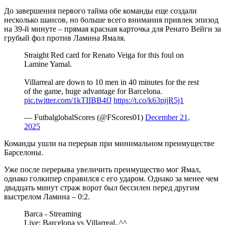
До завершения первого тайма обе команды еще создали
несколько шансов, но больше всего внимания привлек эпизод
на 39-й минуте – прямая красная карточка для Ренато Вейги за
грубый фол против Ламина Ямаля.
Straight Red card for Renato Veiga for this foul on
Lamine Yamal.
Villarreal are down to 10 men in 40 minutes for the rest
of the game, huge advantage for Barcelona.
pic.twitter.com/1kTIIBB4fJ
https://t.co/k63pijR5j1
— FutbalglobalScores (@FScores01)
December 21,
2025
Команды ушли на перерыв при минимальном преимуществе
Барселоны.
Уже после перерыва увеличить преимущество мог Ямал,
однако голкипер справился с его ударом. Однако за менее чем
двадцать минут страж ворот был бессилен перед другим
выстрелом Ламина – 0:2.
Barca - Streaming
Live: Barcelona vs Villarreal,,^^