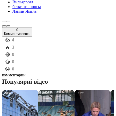
Вильярреал
беткинг анонсы
Ламин Ямаль
0
Комментировать
️👍
4
️🔥
3
️😄
0
️😢
0
️🤬
0
комментарии