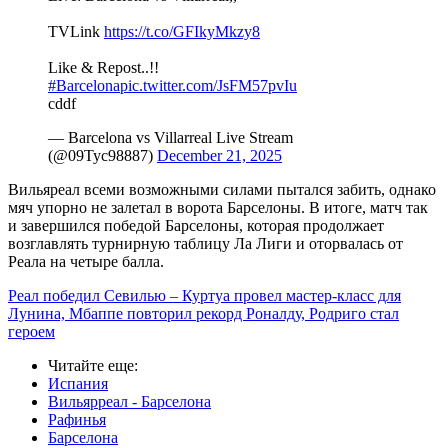
TVLink
https://t.co/GFIkyMkzy8
Like & Repost..!!
#Barcelona
pic.twitter.com/JsFM57pvIu
cddf
— Barcelona vs Villarreal Live Stream
(@09Tyc98887)
December 21, 2025
Вильяреал всеми возможными силами пытался забить, однако
мяч упорно не залетал в ворота Барселоны. В итоге, матч так
и завершился победой Барселоны, которая продолжает
возглавлять турнирную таблицу Ла Лиги и оторвалась от
Реала на четыре балла.
Реал победил Севилью – Куртуа провел мастер-класс для
Лунина, Мбаппе повторил рекорд Роналду, Родриго стал
героем
Читайте еще
:
Испания
Вильярреал - Барселона
Рафинья
Барселона