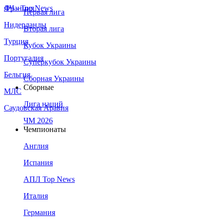
Франция
ЛЧ - Top News
Первая лига
Нидерланды
Вторая лига
Турция
Кубок Украины
Португалия
Суперкубок Украины
Бельгия
Сборная Украины
Сборные
МЛС
Лига наций
Саудовская Аравия
ЧМ 2026
Чемпионаты
Англия
Испания
АПЛ Top News
Италия
Германия