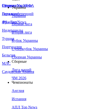
Сборная Украины
Италия
Суперкубок УЕФА
Украина
Германия
Лига конференций
Украина
Франция
ЛЧ - Top News
Первая лига
Нидерланды
Вторая лига
Турция
Кубок Украины
Португалия
Суперкубок Украины
Бельгия
Сборная Украины
Сборные
МЛС
Лига наций
Саудовская Аравия
ЧМ 2026
Чемпионаты
Англия
Испания
АПЛ Top News