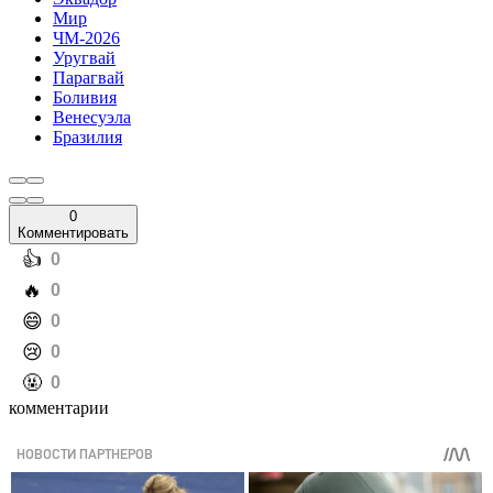
Мир
ЧМ-2026
Уругвай
Парагвай
Боливия
Венесуэла
Бразилия
0
Комментировать
️👍
0
️🔥
0
️😄
0
️😢
0
️🤬
0
комментарии