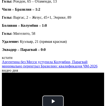
Голы:
Рондон, 65 – Отаменди, 13
Чили – Бразилия – 1:2
Голы:
Варгас, 2 – Жезус, 45+1, Энрике, 89
Боливия – Колумбия – 1:0
Голы:
Мигелито, 58
Удаление:
Куэльяр, 21 (прямая красная)
Эквадор
– Парагвай – 0:0
кстати
Аргентина без Месси уступила Колумбии, Парагвай
минимально переиграл Бразилию: квалификация ЧМ-2026
видео дня