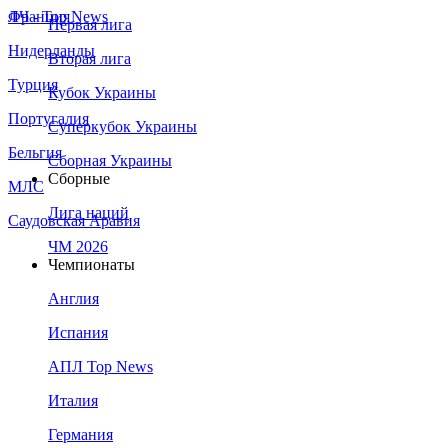
Франция
ЛЧ - Top News
Первая лига
Нидерланды
Вторая лига
Турция
Кубок Украины
Португалия
Суперкубок Украины
Бельгия
Сборная Украины
Сборные
МЛС
Лига наций
Саудовская Аравия
ЧМ 2026
Чемпионаты
Англия
Испания
АПЛ Top News
Италия
Германия