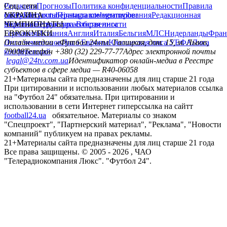
Редакция
Соц. сети
Прогнозы
Политика конфиденциальности
Правила
сайту
facebook
УКРАИНА
Контакты
x
youtube
Правила комментирования
instagram
telegram
viber
Редакционная
политика
Украина
ЧЕМПИОНАТЫ
Первая лига
Структура собственности
Вторая лига
Германия
ЕВРОКУБКИ
Испания
Англия
Италия
Бельгия
МЛС
Нидерланды
Фран
Лига чемпионов
Онлайн-медиа «Футбол 24»
Лига Европы
пл. Галицкая, дом. 15, м. Львов,
Юношеская лига УЕФА
Лига
конференций
79008
Телефон +380 (32) 229-77-77
Адрес электронной почты
legal@24tv.com.ua
Идентификатор онлайн-медиа в Реестре
субъектов в сфере медиа — R40-06058
21+
Материалы сайта предназначены для лиц старше 21 года
При цитировании и использовании любых материалов ссылка
на "Футбол 24" обязательна. При цитировании и
использовании в сети Интернет гиперссылка на сайтт
football24.ua
обязательное. Материалы со знаком
"Спецпроект", "Партнерский материал", "Реклама", "Новости
компаний" публикуем на правах рекламы.
21+
Материалы сайта предназначены для лиц старше 21 года
Все права защищены. © 2005 -
2026
, ЧАО
"Телерадиокомпания Люкс". "Футбол 24".