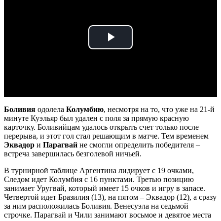
Play
Video
Боливия
одолела
Колумбию
, несмотря на то, что уже на 21-й
минуте Куэльяр был удален с поля за прямую красную
карточку. Боливийцам удалось открыть счет только после
перерыва, и этот гол стал решающим в матче. Тем временем
Эквадор
и
Парагвай
не смогли определить победителя –
встреча завершилась безголевой ничьей.
В турнирной таблице Аргентина лидирует с 19 очками,
Следом идет Колумбия с 16 пунктами. Третью позицию
занимает Уругвай, который имеет 15 очков и игру в запасе.
Четвертой идет Бразилия (13), на пятом – Эквадор (12), а сразу
за ним расположилась Боливия. Венесуэла на седьмой
строчке. Парагвай и Чили занимают восьмое и девятое места