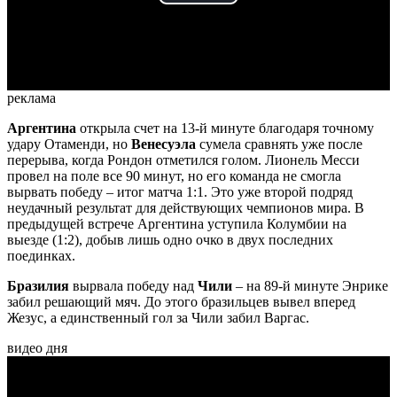
Play
Video
реклама
Аргентина
открыла счет на 13-й минуте благодаря точному
удару Отаменди, но
Венесуэла
сумела сравнять уже после
перерыва, когда Рондон отметился голом. Лионель Месси
провел на поле все 90 минут, но его команда не смогла
вырвать победу – итог матча 1:1. Это уже второй подряд
неудачный результат для действующих чемпионов мира. В
предыдущей встрече Аргентина уступила Колумбии на
выезде (1:2), добыв лишь одно очко в двух последних
поединках.
Бразилия
вырвала победу над
Чили
– на 89-й минуте Энрике
забил решающий мяч. До этого бразильцев вывел вперед
Жезус, а единственный гол за Чили забил Варгас.
видео дня