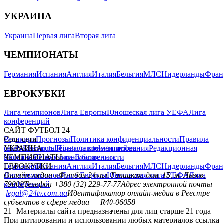
УКРАИНА
Украина
Первая лига
Вторая лига
ЧЕМПИОНАТЫ
Германия
Испания
Англия
Италия
Бельгия
МЛС
Нидерланды
Фран
ЕВРОКУБКИ
Лига чемпионов
Лига Европы
Юношеская лига УЕФА
Лига
конференций
САЙТ ФУТБОЛ 24
Редакция
Соц. сети
Прогнозы
Политика конфиденциальности
Правила
сайту
facebook
УКРАИНА
Контакты
x
youtube
Правила комментирования
instagram
telegram
viber
Редакционная
политика
Украина
ЧЕМПИОНАТЫ
Первая лига
Структура собственности
Вторая лига
Германия
ЕВРОКУБКИ
Испания
Англия
Италия
Бельгия
МЛС
Нидерланды
Фран
Лига чемпионов
Онлайн-медиа «Футбол 24»
Лига Европы
пл. Галицкая, дом. 15, м. Львов,
Юношеская лига УЕФА
Лига
конференций
79008
Телефон +380 (32) 229-77-77
Адрес электронной почты
legal@24tv.com.ua
Идентификатор онлайн-медиа в Реестре
субъектов в сфере медиа — R40-06058
21+
Материалы сайта предназначены для лиц старше 21 года
При цитировании и использовании любых материалов ссылка