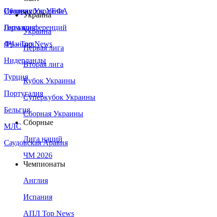
Сборная Украины
Италия
Суперкубок УЕФА
Украина
Германия
Лига конференций
Украина
Франция
ЛЧ - Top News
Первая лига
Нидерланды
Вторая лига
Турция
Кубок Украины
Португалия
Суперкубок Украины
Бельгия
Сборная Украины
Сборные
МЛС
Лига наций
Саудовская Аравия
ЧМ 2026
Чемпионаты
Англия
Испания
АПЛ Top News