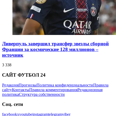
Ливерпуль завершил трансфер звезды сборной
Франции за космические 128 миллионов –
источник
3 338
САЙТ ФУТБОЛ 24
Редакция
Прогнозы
Политика конфиденциальности
Правила
сайту
Контакты
Правила комментирования
Редакционная
политика
Структура собственности
Соц. сети
facebook
x
youtube
instagram
telegram
viber