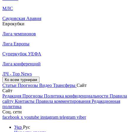
МЛС
Саудовская Аравия
Еврокубки
Лига чемпионов
Лига Европы
Суперкубок УЕФА
Лига конференций
ЛЧ - Top News
Ко всем турнирам
Статьи
Прогнозы
Видео
Трансферы
Сайт
Сайт
Редакция
Прогнозы
Политика конфиденциальности
Правила
сайту
Контакты
Правила комментирования
Редакционная
политика
Соц. сети
facebook
x
youtube
instagram
telegram
viber
Укр
Рус