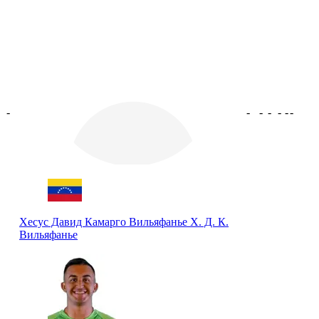
-
-
-
-
-
-
-
Хесус Давид Камарго Вильяфанье
Х. Д. К.
Вильяфанье