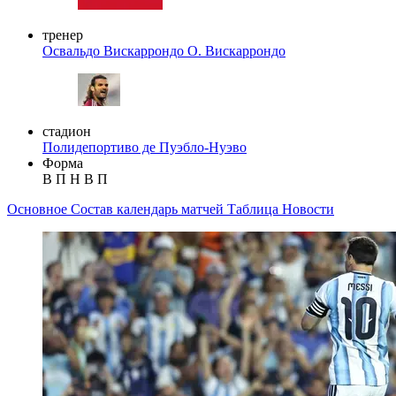
тренер
Освальдо Вискаррондо
О. Вискаррондо
стадион
Полидепортиво де Пуэбло-Нуэво
Форма
В
П
Н
В
П
Основное
Состав
календарь матчей
Таблица
Новости