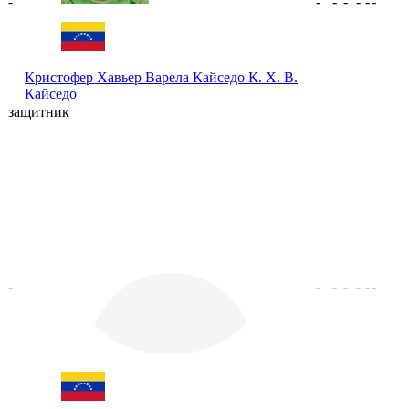
-
-
-
-
-
-
-
Кристофер Хавьер Варела Кайседо
К. Х. В.
Кайседо
защитник
-
-
-
-
-
-
-