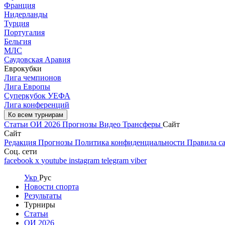
Франция
Нидерланды
Турция
Португалия
Бельгия
МЛС
Саудовская Аравия
Еврокубки
Лига чемпионов
Лига Европы
Суперкубок УЕФА
Лига конференций
Ко всем турнирам
Статьи
ОИ 2026
Прогнозы
Видео
Трансферы
Сайт
Сайт
Редакция
Прогнозы
Политика конфиденциальности
Правила с
Соц. сети
facebook
x
youtube
instagram
telegram
viber
Укр
Рус
Новости спорта
Результаты
Турниры
Статьи
ОИ 2026