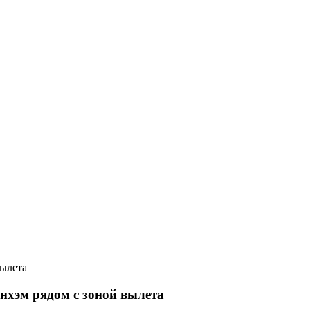
вылета
нхэм рядом с зоной вылета