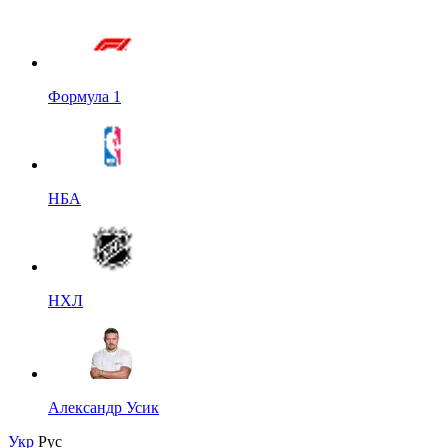
Формула 1
НБА
НХЛ
Александр Усик
Укр
Рус