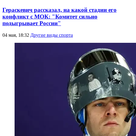
Гераскевич рассказал, на какой стадии его
конфликт с МОК: "Комитет сильно
подыгрывает России"
04 мая, 18:32
Другие виды спорта