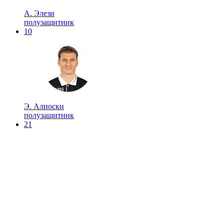
А. Элези
полузащитник
10
Э. Алиоски
полузащитник
21