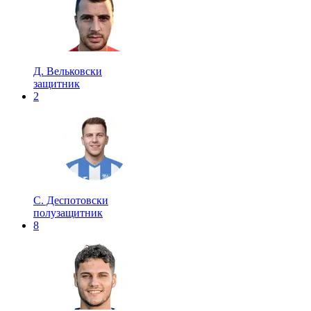
Д. Вельковски
защитник
2
С. Деспотовски
полузащитник
8