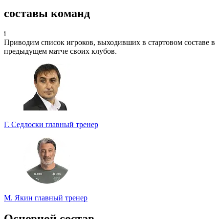
Спрогнозируете точный счет?
составы команд
Участвуйте в турнире прогнозистов и получайте классные
призы!
i
Приводим список игроков, выходивших в стартовом составе в
Турнир прогнозистов
предыдущем матче своих клубов.
Г. Седлоски
главный тренер
М. Якин
главный тренер
Основной состав