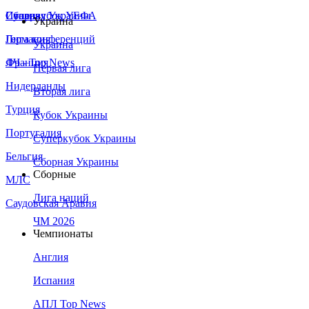
Сборная Украины
Италия
Суперкубок УЕФА
Украина
Германия
Лига конференций
Украина
Франция
ЛЧ - Top News
Первая лига
Нидерланды
Вторая лига
Турция
Кубок Украины
Португалия
Суперкубок Украины
Бельгия
Сборная Украины
Сборные
МЛС
Лига наций
Саудовская Аравия
ЧМ 2026
Чемпионаты
Англия
Испания
АПЛ Top News