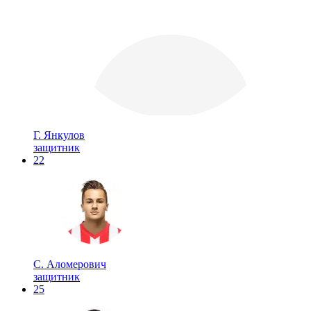
Г. Янкулов
защитник
22
С. Аломерович
защитник
25