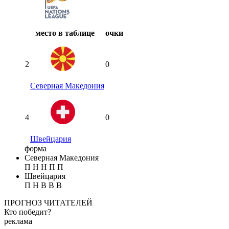
место в таблице
очки
2
0
Северная Македония
4
0
Швейцария
форма
Северная Македония
П
Н
Н
П
П
Швейцария
П
Н
В
В
В
ПРОГНОЗ ЧИТАТЕЛЕЙ
Кто победит?
реклама