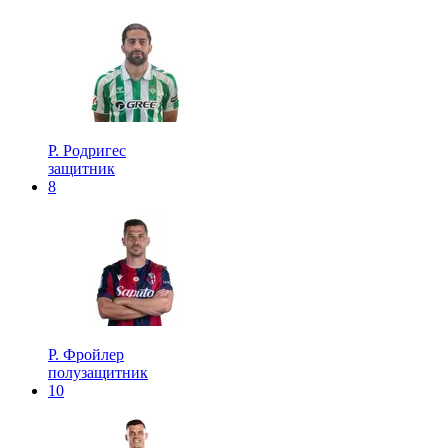
Р. Родригес
защитник
8
Р. Фройлер
полузащитник
10