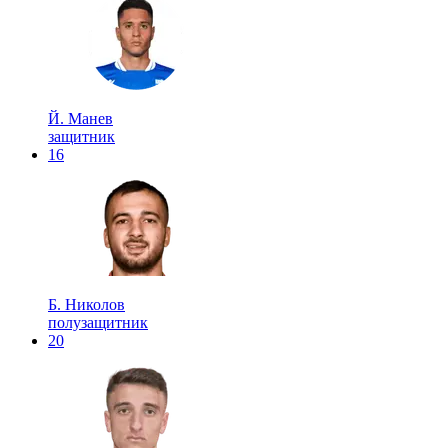
Й. Манев
защитник
16
Б. Николов
полузащитник
20