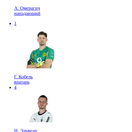
А. Омерагич
нападающий
1
Г. Кобель
вратарь
4
Н. Эльведи