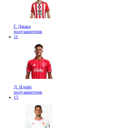
Г. Джака
полузащитник
11
Д. Ндойе
полузащитник
15