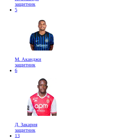
защитник
5
М. Аканджи
защитник
6
Д. Закария
защитник
13