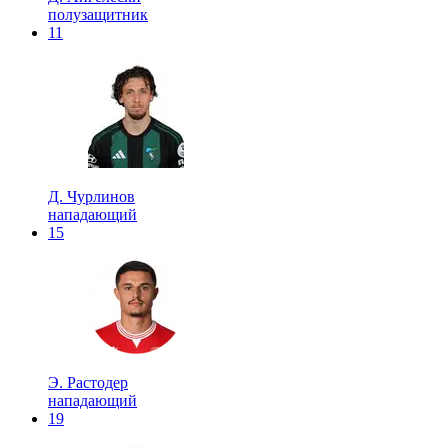
полузащитник
11
Д. Чурлинов
нападающий
15
Э. Растодер
нападающий
19