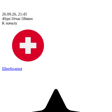
26.09.26, 21:45
49
дн
:
16
час
:
58
мин
К началу
Швейцария