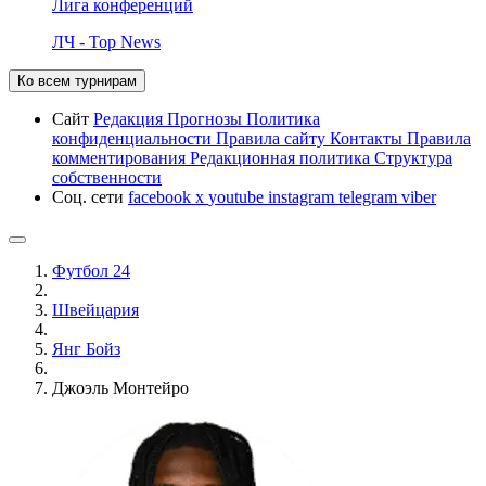
Лига конференций
ЛЧ - Top News
Ко всем турнирам
Сайт
Редакция
Прогнозы
Политика
конфиденциальности
Правила сайту
Контакты
Правила
комментирования
Редакционная политика
Структура
собственности
Соц. сети
facebook
x
youtube
instagram
telegram
viber
Футбол 24
Швейцария
Янг Бойз
Джоэль Монтейро