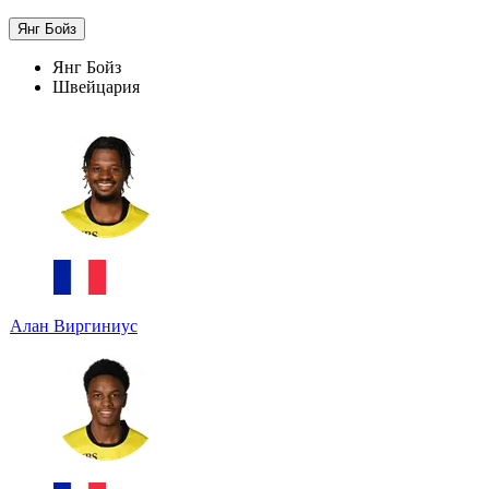
Янг Бойз
Янг Бойз
Швейцария
Алан Виргиниус