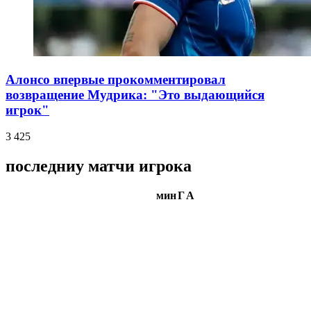
Алонсо впервые прокомментировал
возвращение Мудрика: "Это выдающийся
игрок"
3 425
последниу матчи игрока
мин
Г
А