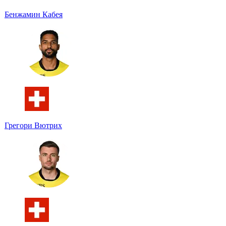
Бенжамин Кабея
Грегори Вютрих