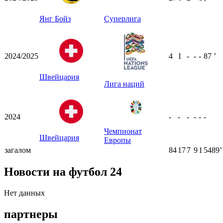
ʼ
Янг Бойз
Суперлига
2024/2025
4
1
-
-
-
87
ʼ
Швейцария
Лига наций
2024
-
-
-
-
-
-
Чемпионат
Швейцария
Европы
загалом
84
17
7
9
1
5489ʼ
Новости на футбол 24
Нет данных
партнеры