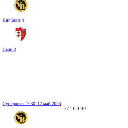
Янг Бойз
4
Сьон
2
Суперлига
17:30,
17 май 2026
37
ʼ
0
0
0
0