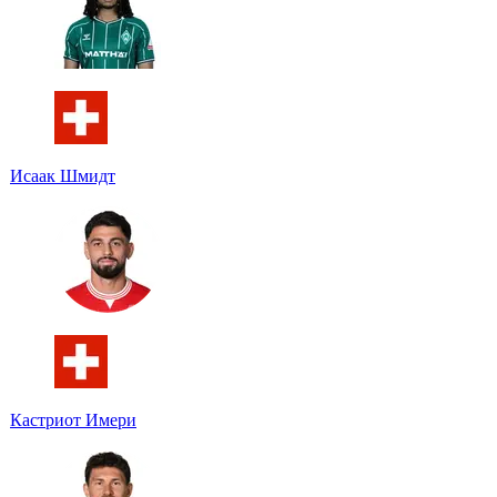
Исаак Шмидт
Кастриот Имери