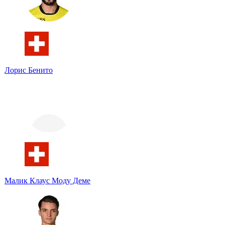
Лорис Бенито
Малик Клаус Моду Деме