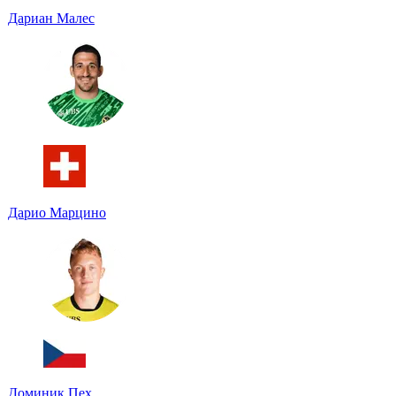
Дариан Малес
Дарио Марцино
Доминик Пех