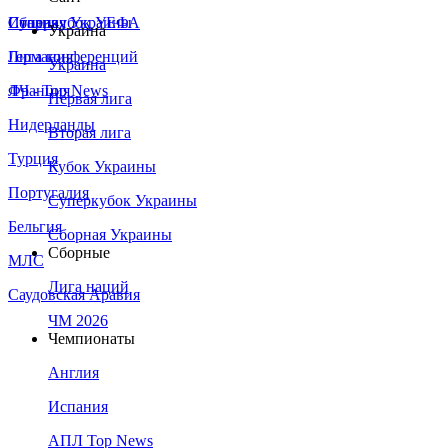
Сборная Украины
Италия
Суперкубок УЕФА
Украина
Германия
Лига конференций
Украина
Франция
ЛЧ - Top News
Первая лига
Нидерланды
Вторая лига
Турция
Кубок Украины
Португалия
Суперкубок Украины
Бельгия
Сборная Украины
Сборные
МЛС
Лига наций
Саудовская Аравия
ЧМ 2026
Чемпионаты
Англия
Испания
АПЛ Top News