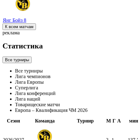
Янг Бойз
8
К всем матчам
реклама
Статистика
Все турниры
Все турниры
Лига чемпионов
Лига Европы
Суперлига
Лига конференций
Лига наций
Товарищеские матчи
Европа – Квалификация ЧМ 2026
Сезон
Команда
Турнир
М
Г
А
мин
2026/2027
2
1
-
-
-
137
ʼ