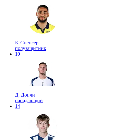
Б. Спенсер
полузащитник
10
Д. Донли
нападающий
14