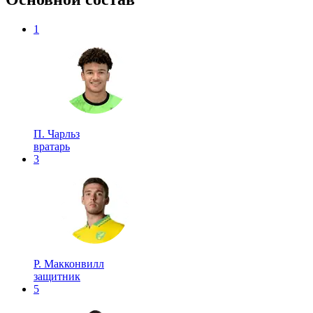
1
П. Чарльз
вратарь
3
Р. Макконвилл
защитник
5