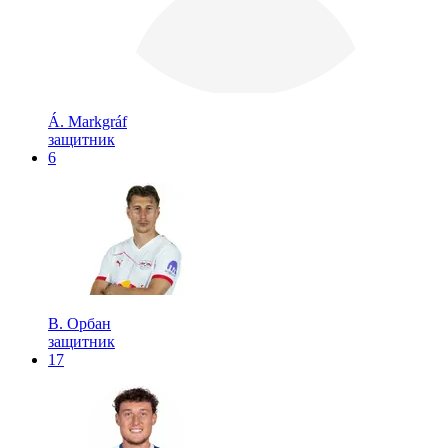
Á. Markgráf
защитник
6
В. Орбан
защитник
17