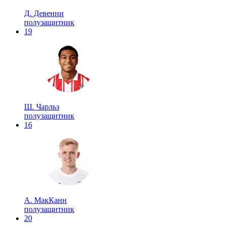
Д. Девенни
полузащитник
19
Ш. Чарльз
полузащитник
16
А. МакКанн
полузащитник
20