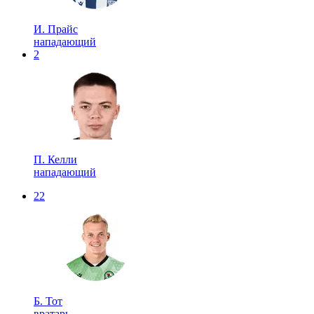
И. Прайс
нападающий
2
П. Келли
нападающий
22
Б. Тот
вратарь