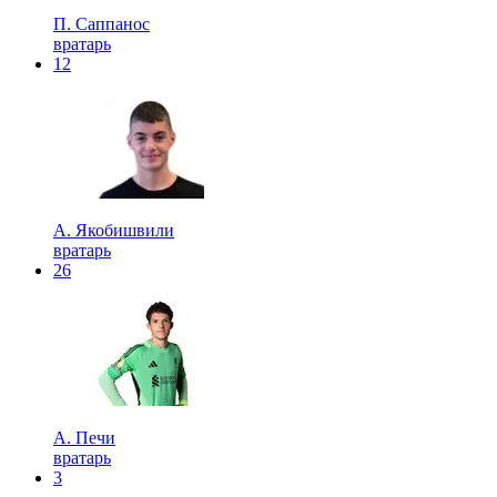
П. Саппанос
вратарь
12
А. Якобишвили
вратарь
26
А. Печи
вратарь
3