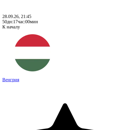
28.09.26, 21:45
50
дн
:
17
час
:
00
мин
К началу
Венгрия