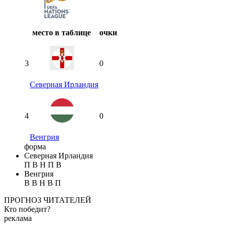
место в таблице
очки
3
0
Северная Ирландия
4
0
Венгрия
форма
Северная Ирландия
П
В
Н
П
В
Венгрия
В
В
Н
В
П
ПРОГНОЗ ЧИТАТЕЛЕЙ
Кто победит?
реклама