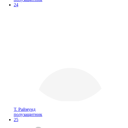
24
Т. Раймунд
полузащитник
25