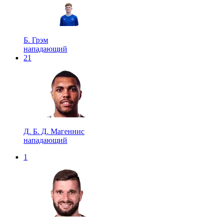
Б. Грэм
нападающий
21
Д. Б. Д. Магеннис
нападающий
1