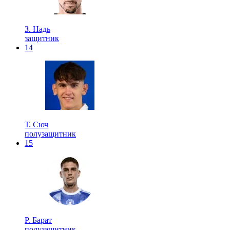
З. Надь
защитник
14
Т. Сюч
полузащитник
15
P. Барат
полузащитник