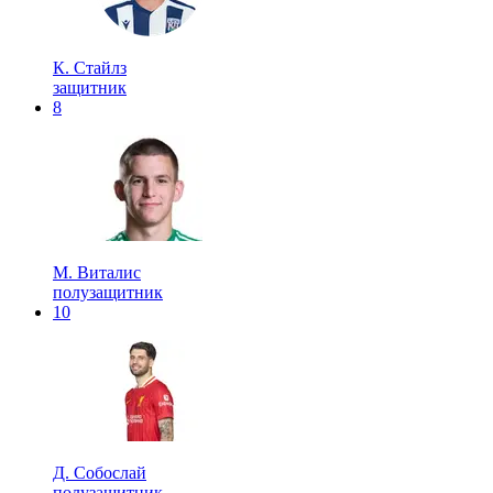
К. Стайлз
защитник
8
М. Виталис
полузащитник
10
Д. Собослай
полузащитник