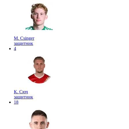
M. Csinger
защитник
4
К. Сюч
защитник
18