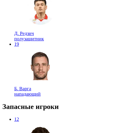
Д. Редзич
полузащитник
19
Б. Варга
нападающий
Запасные игроки
12