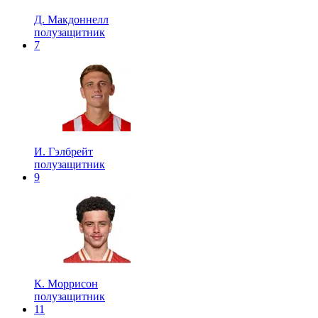
Д. Макдоннелл
полузащитник
7
И. Гэлбрейт
полузащитник
9
К. Моррисон
полузащитник
11