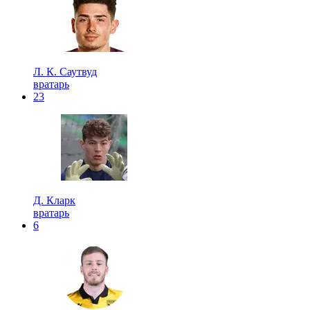
Л. К. Саутвуд
вратарь
23
Д. Кларк
вратарь
6