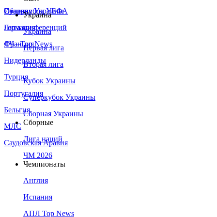
Сборная Украины
Италия
Суперкубок УЕФА
Украина
Германия
Лига конференций
Украина
Франция
ЛЧ - Top News
Первая лига
Нидерланды
Вторая лига
Турция
Кубок Украины
Португалия
Суперкубок Украины
Бельгия
Сборная Украины
Сборные
МЛС
Лига наций
Саудовская Аравия
ЧМ 2026
Чемпионаты
Англия
Испания
АПЛ Top News