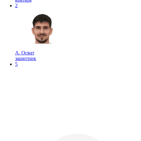
2
А. Осват
защитник
5