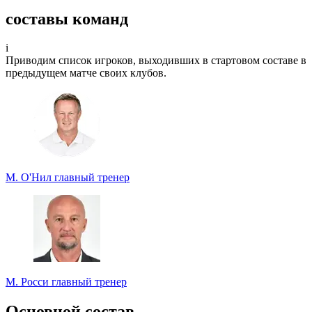
Спрогнозируете точный счет?
составы команд
Участвуйте в турнире прогнозистов и получайте классные
призы!
i
Приводим список игроков, выходивших в стартовом составе в
Турнир прогнозистов
предыдущем матче своих клубов.
М. О'Нил
главный тренер
М. Росси
главный тренер
Основной состав