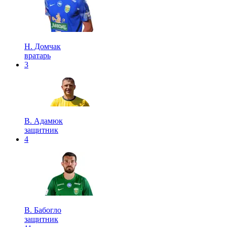
Н. Домчак
вратарь
3
В. Адамюк
защитник
4
В. Бабогло
защитник