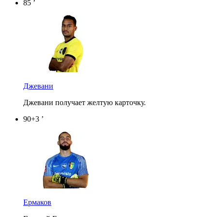
85 ’
Джевани
Джевани получает желтую карточку.
90+3 ’
Ермаков