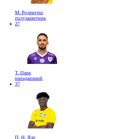
М. Родригеш
полузащитник
27
T. Цара
нападающий
37
П. Н. Яде