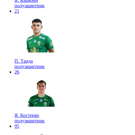
Я. Карабин
полузащитник
21
П. Танда
полузащитник
26
Я. Костенко
полузащитник
95