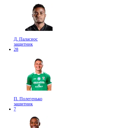
Д. Паласиос
защитник
28
П. Полегенько
защитник
7