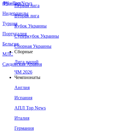
Франция
ЛЧ - Top News
Первая лига
Нидерланды
Вторая лига
Турция
Кубок Украины
Португалия
Суперкубок Украины
Бельгия
Сборная Украины
Сборные
МЛС
Лига наций
Саудовская Аравия
ЧМ 2026
Чемпионаты
Англия
Испания
АПЛ Top News
Италия
Германия