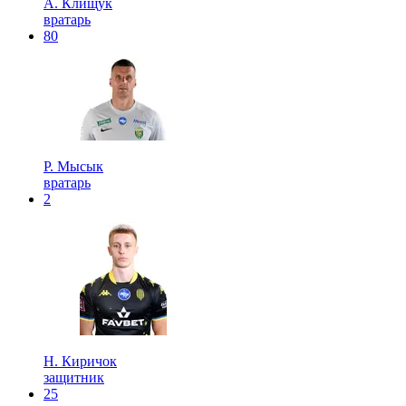
А. Клищук
вратарь
80
Р. Мысык
вратарь
2
Н. Киричок
защитник
25