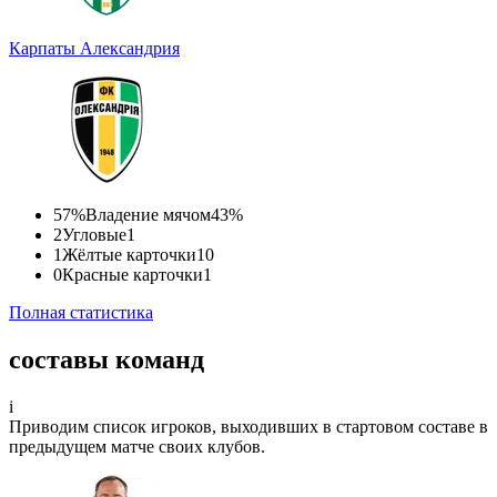
Карпаты
Александрия
57%
Владение мячом
43%
2
Угловые
1
1
Жёлтые карточки
10
0
Красные карточки
1
Полная статистика
составы команд
i
Приводим список игроков, выходивших в стартовом составе в
предыдущем матче своих клубов.