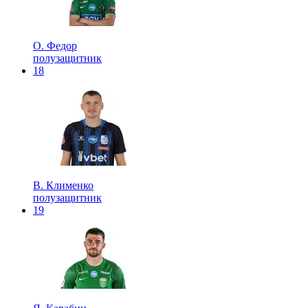
О. Федор
полузащитник
18
В. Клименко
полузащитник
19