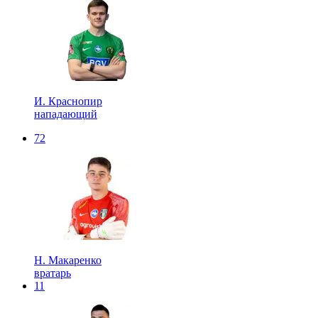
И. Краснопир
нападающий
72
Н. Макаренко
вратарь
11