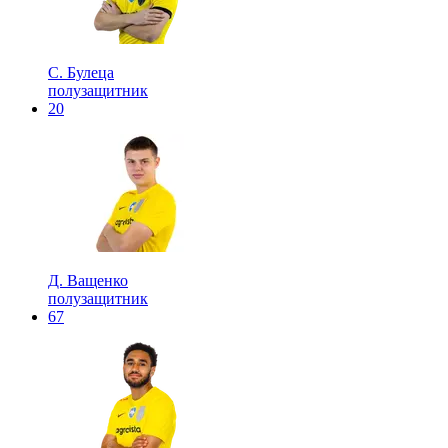
С. Булеца
полузащитник
20
Д. Ващенко
полузащитник
67