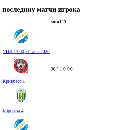
последниу матчи игрока
мин
Г
А
УПЛ
13:00,
01 авг. 2026
90
ʼ
1
0
0
0
Кривбасс
1
Карпаты
4