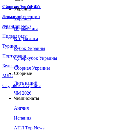
Сборная Украины
Италия
Суперкубок УЕФА
Украина
Германия
Лига конференций
Украина
Франция
ЛЧ - Top News
Первая лига
Нидерланды
Вторая лига
Турция
Кубок Украины
Португалия
Суперкубок Украины
Бельгия
Сборная Украины
Сборные
МЛС
Лига наций
Саудовская Аравия
ЧМ 2026
Чемпионаты
Англия
Испания
АПЛ Top News