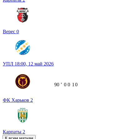
Верес
0
УПЛ
18:00,
12 май 2026
90
ʼ
0
0
1
0
ФК Харьков
2
Карпаты
2
К всем матчам