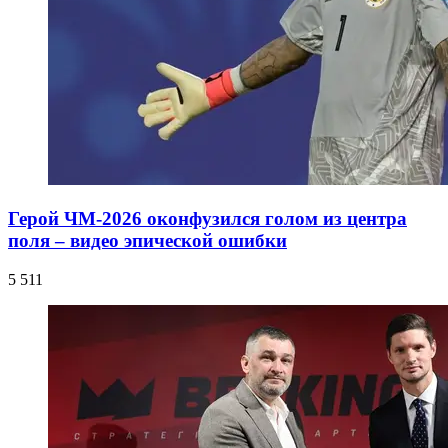
Герой ЧМ-2026 оконфузился голом из центра
поля – видео эпической ошибки
5 511