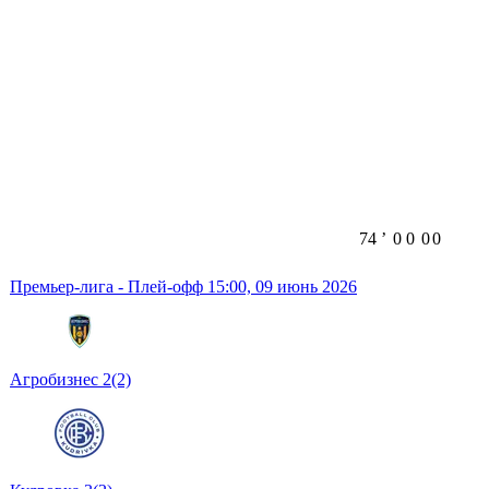
74
ʼ
0
0
0
0
Премьер-лига - Плей-офф
15:00,
09 июнь 2026
Агробизнес
2
(2)