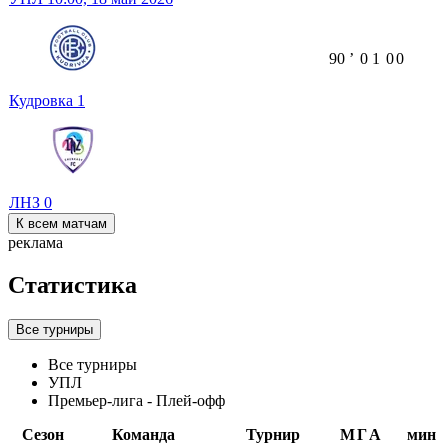
90
ʼ
0
1
0
0
Кудровка
1
ЛНЗ
0
К всем матчам
реклама
Статистика
Все турниры
Все турниры
УПЛ
Премьер-лига - Плей-офф
Сезон
Команда
Турнир
М
Г
А
мин