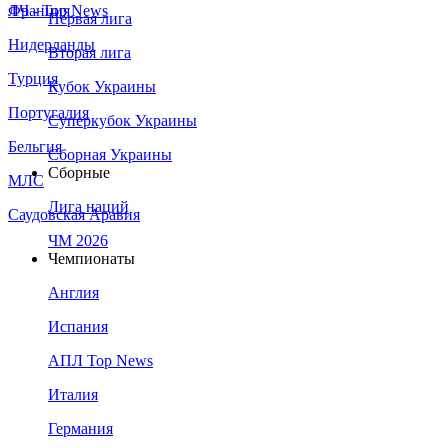
Франция
ЛЧ - Top News
Первая лига
Нидерланды
Вторая лига
Турция
Кубок Украины
Португалия
Суперкубок Украины
Бельгия
Сборная Украины
Сборные
МЛС
Лига наций
Саудовская Аравия
ЧМ 2026
Чемпионаты
Англия
Испания
АПЛ Top News
Италия
Германия