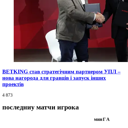
BETKING став стратегічним партнером УПЛ –
нова нагорода для гравців і запуск інших
проектів
4 873
последниу матчи игрока
мин
Г
А