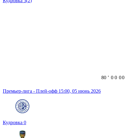
Кудровка
3
(2)
80
ʼ
0
0
0
0
Премьер-лига - Плей-офф
15:00,
05 июнь 2026
Кудровка
0