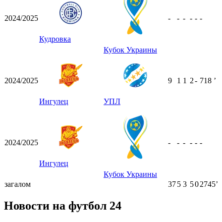
2024/2025
-
-
-
-
-
-
Кудровка
Кубок Украины
2024/2025
9
1
1
2
-
718
ʼ
Ингулец
УПЛ
2024/2025
-
-
-
-
-
-
Ингулец
Кубок Украины
загалом
37
5
3
5
0
2745ʼ
Новости на футбол 24