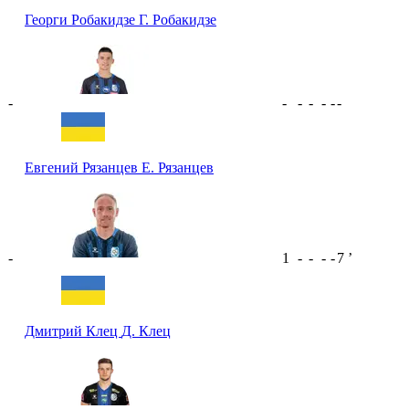
Георги Робакидзе
Г. Робакидзе
-
-
-
-
-
-
-
Евгений Рязанцев
Е. Рязанцев
-
1
-
-
-
-
7
ʼ
Дмитрий Клец
Д. Клец