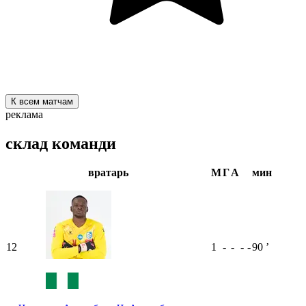
К всем матчам
реклама
склад команди
вратарь
М
Г
А
мин
12
1
-
-
-
-
90
ʼ