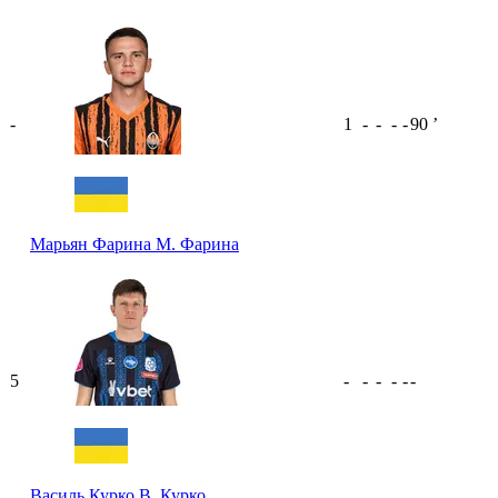
-
1
-
-
-
-
90
ʼ
Марьян Фарина
М. Фарина
5
-
-
-
-
-
-
Василь Курко
В. Курко