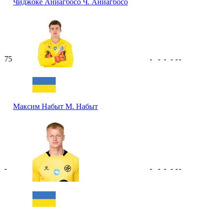
Чиджоке Аниагбосо
Ч. Аниагбосо
75
-
-
-
-
-
-
Максим Набыт
М. Набыт
-
-
-
-
-
-
-