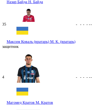
Назар Байда
Н. Байда
35
-
-
-
-
-
-
Максим Коваль (вратарь)
М. К. (вратарь)
защитник
4
-
-
-
-
-
-
Магомед Кратов
М. Кратов