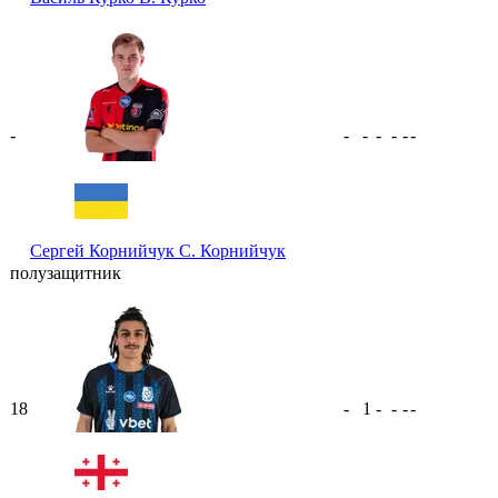
-
-
-
-
-
-
-
Сергей Корнийчук
С. Корнийчук
полузащитник
18
-
1
-
-
-
-