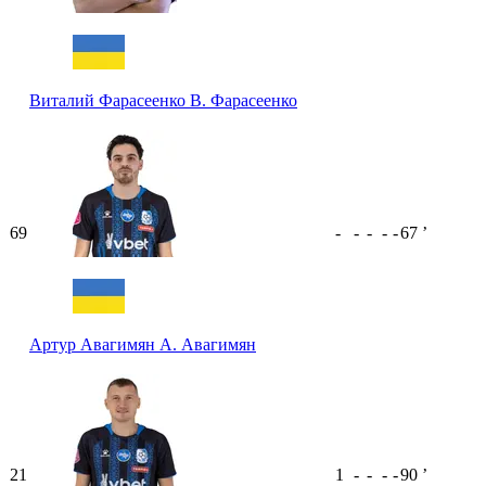
Виталий Фарасеенко
В. Фарасеенко
69
-
-
-
-
-
67
ʼ
Артур Авагимян
А. Авагимян
21
1
-
-
-
-
90
ʼ