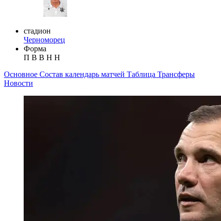
стадион
Черноморец
Форма
П
В
В
Н
Н
Основное
Состав
календарь матчей
Таблица
Трансферы
Новости