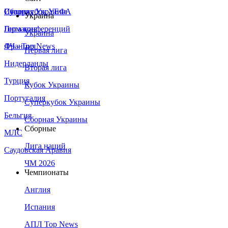
Сборная Украины
Италия
Суперкубок УЕФА
Украина
Германия
Лига конференций
Украина
Франция
ЛЧ - Top News
Первая лига
Нидерланды
Вторая лига
Турция
Кубок Украины
Португалия
Суперкубок Украины
Бельгия
Сборная Украины
Сборные
МЛС
Лига наций
Саудовская Аравия
ЧМ 2026
Чемпионаты
Англия
Испания
АПЛ Top News