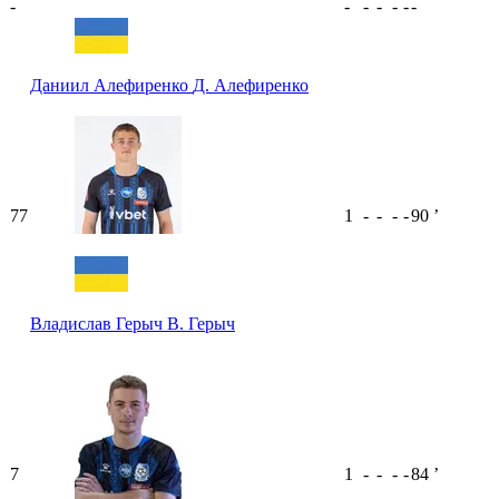
-
-
-
-
-
-
-
Даниил Алефиренко
Д. Алефиренко
77
1
-
-
-
-
90
ʼ
Владислав Герыч
В. Герыч
7
1
-
-
-
-
84
ʼ