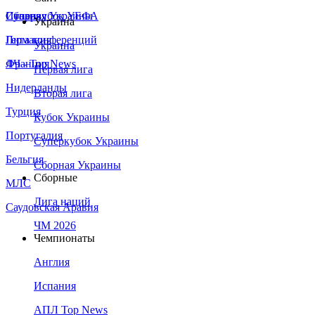
Сборная Украины
Италия
Суперкубок УЕФА
Украина
Германия
Лига конференций
Украина
Франция
ЛЧ - Top News
Первая лига
Нидерланды
Вторая лига
Турция
Кубок Украины
Португалия
Суперкубок Украины
Бельгия
Сборная Украины
Сборные
МЛС
Лига наций
Саудовская Аравия
ЧМ 2026
Чемпионаты
Англия
Испания
АПЛ Top News