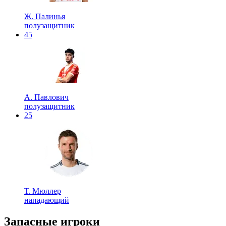
Ж. Палинья
полузащитник
45
А. Павлович
полузащитник
25
Т. Мюллер
нападающий
Запасные игроки