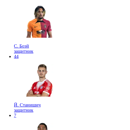
С. Боэй
защитник
44
Й. Станишич
защитник
7