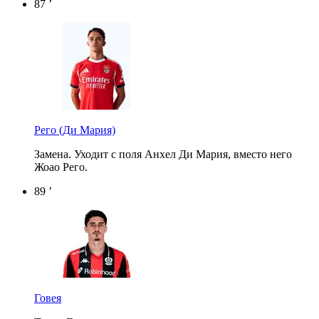
87 ’
Рего
(Ди Мария)
Замена. Уходит с поля Анхел Ди Мария, вместо него
Жоао Рего.
89 ’
Говея