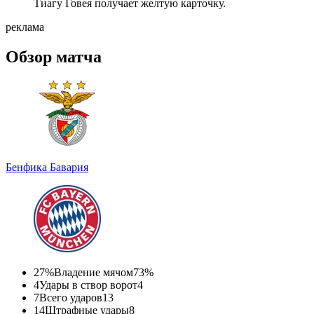
Тиагу Говея получает желтую карточку.
реклама
Обзор матча
Бенфика
Бавария
27%
Владение мячом
73%
4
Удары в створ ворот
4
7
Всего ударов
13
14
Штрафные удары
8