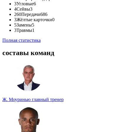
3
Угловые
6
4
Сейвы
3
260
Передачи
686
3
Жёлтые карточки
0
5
Замены
5
3
Травмы
1
Полная статистика
составы команд
Ж. Моуринью
главный тренер