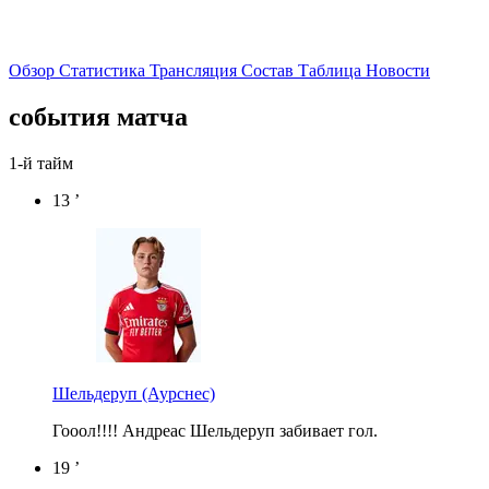
Обзор
Статистика
Трансляция
Состав
Таблица
Новости
события матча
1-й тайм
13 ’
Шельдеруп
(Аурснес)
Гооол!!!! Андреас Шельдеруп забивает гол.
19 ’