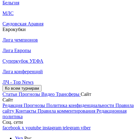
Бельгия
МЛС
Саудовская Аравия
Еврокубки
Лига чемпионов
Лига Европы
Суперкубок УЕФА
Лига конференций
ЛЧ - Top News
Ко всем турнирам
Статьи
Прогнозы
Видео
Трансферы
Сайт
Сайт
Редакция
Прогнозы
Политика конфиденциальности
Правила
сайту
Контакты
Правила комментирования
Редакционная
политика
Соц. сети
facebook
x
youtube
instagram
telegram
viber
Укр
Рус