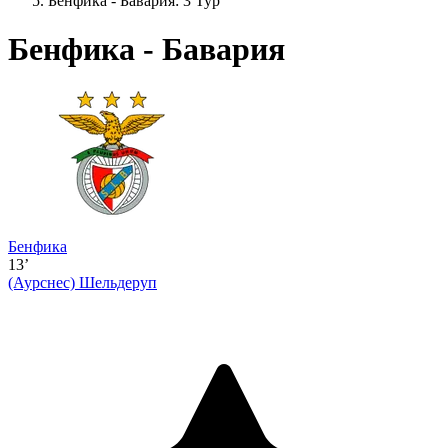
Бенфика - Бавария: 3 Тур
Бенфика - Бавария
Бенфика
13’
(Аурснес)
Шельдеруп