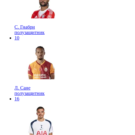
С. Гнабри
полузащитник
10
Л. Сане
полузащитник
16