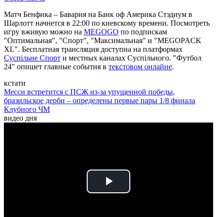
Матч Бенфика – Бавария на Банк оф Америка Стэдиум в
Шарлотт начнется в 22:00 по киевскому времени. Посмотреть
игру вживую можно на
MEGOGO
по подпискам
"Оптимальная", "Спорт", "Максимальная" и "MEGOPACK
XL". Бесплатная трансляция доступна на платформах
Суспільне Спорт
и местных каналах Суспільного. "Футбол
24" опишет главные события в
текстовом онлайне
.
кстати
Месси встретится с ПСЖ из-за упущенной победы,
бразильское дерби – определены первые пары 1/8 финала
Клубного ЧМ
видео дня
Play
Video