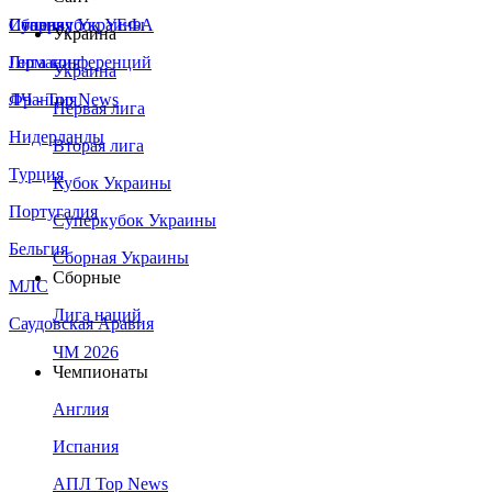
Сборная Украины
Италия
Суперкубок УЕФА
Украина
Германия
Лига конференций
Украина
Франция
ЛЧ - Top News
Первая лига
Нидерланды
Вторая лига
Турция
Кубок Украины
Португалия
Суперкубок Украины
Бельгия
Сборная Украины
Сборные
МЛС
Лига наций
Саудовская Аравия
ЧМ 2026
Чемпионаты
Англия
Испания
АПЛ Top News