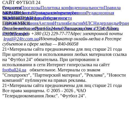
САЙТ ФУТБОЛ 24
Редакция
Соц. сети
Прогнозы
Политика конфиденциальности
Правила
сайту
facebook
УКРАИНА
Контакты
x
youtube
Правила комментирования
instagram
telegram
viber
Редакционная
политика
Украина
ЧЕМПИОНАТЫ
Первая лига
Структура собственности
Вторая лига
Германия
ЕВРОКУБКИ
Испания
Англия
Италия
Бельгия
МЛС
Нидерланды
Фран
Лига чемпионов
Онлайн-медиа «Футбол 24»
Лига Европы
пл. Галицкая, дом. 15, м. Львов,
Юношеская лига УЕФА
Лига
конференций
79008
Телефон +380 (32) 229-77-77
Адрес электронной почты
legal@24tv.com.ua
Идентификатор онлайн-медиа в Реестре
субъектов в сфере медиа — R40-06058
21+
Материалы сайта предназначены для лиц старше 21 года
При цитировании и использовании любых материалов ссылка
на "Футбол 24" обязательна. При цитировании и
использовании в сети Интернет гиперссылка на сайтт
football24.ua
обязательное. Материалы со знаком
"Спецпроект", "Партнерский материал", "Реклама", "Новости
компаний" публикуем на правах рекламы.
21+
Материалы сайта предназначены для лиц старше 21 года
Все права защищены. © 2005 -
2026
, ЧАО
"Телерадиокомпания Люкс". "Футбол 24".