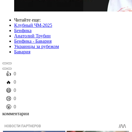
Читайте еще
:
Клубный ЧМ-2025
Бенфика
Анатолий Трубин
Бенфика - Бавария
Украинцы за рубежом
Бавария
️👍
0
️🔥
0
️😄
0
️😢
0
️🤬
0
комментарии