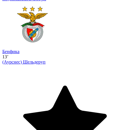
Бенфика
13’
(Аурснес)
Шельдеруп