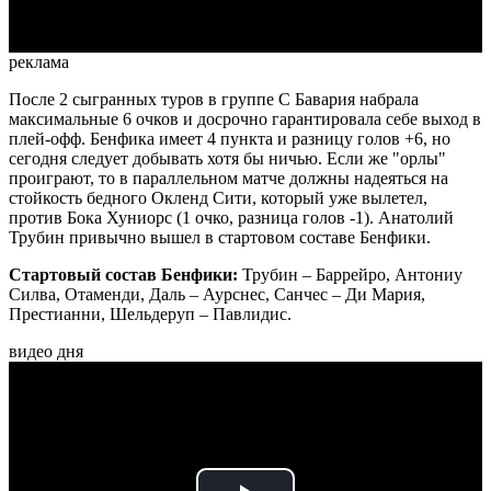
реклама
После 2 сыгранных туров в группе С Бавария набрала
максимальные 6 очков и досрочно гарантировала себе выход в
плей-офф. Бенфика имеет 4 пункта и разницу голов +6, но
сегодня следует добывать хотя бы ничью. Если же "орлы"
проиграют, то в параллельном матче должны надеяться на
стойкость бедного Окленд Сити, который уже вылетел,
против Бока Хуниорс (1 очко, разница голов -1). Анатолий
Трубин привычно вышел в стартовом составе Бенфики.
Стартовый состав Бенфики:
Трубин – Баррейро, Антониу
Силва, Отаменди, Даль – Аурснес, Санчес – Ди Мария,
Престианни, Шельдеруп – Павлидис.
видео дня