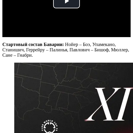
Play
Video
Стартовый состав Баварии:
Нойер – Боэ, Упамекано,
Станишич, Геррейру – Палинья, Павлович – Бишоф, Мюллер,
Сане – Гнабри.