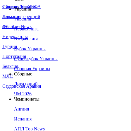
Сборная Украины
Италия
Суперкубок УЕФА
Украина
Германия
Лига конференций
Украина
Франция
ЛЧ - Top News
Первая лига
Нидерланды
Вторая лига
Турция
Кубок Украины
Португалия
Суперкубок Украины
Бельгия
Сборная Украины
Сборные
МЛС
Лига наций
Саудовская Аравия
ЧМ 2026
Чемпионаты
Англия
Испания
АПЛ Top News