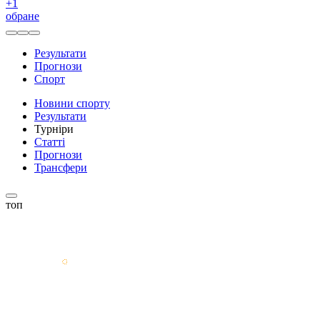
+
1
обране
Результати
Прогнози
Спорт
Новини спорту
Результати
Турніри
Статті
Прогнози
Трансфери
топ