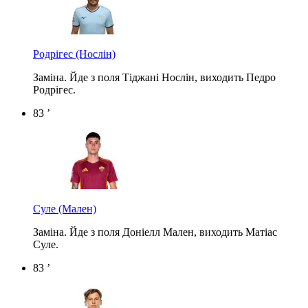
Родрігес
(Нослін)
Заміна. Йде з поля Тіджані Нослін, виходить Педро
Родрігес.
83 ’
Суле
(Мален)
Заміна. Йде з поля Доніелл Мален, виходить Матіас
Суле.
83 ’