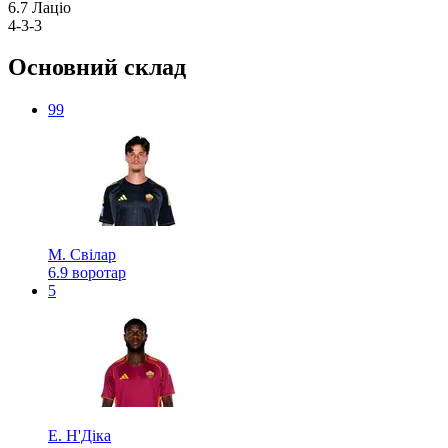
6.7
Лаціо
4-3-3
Основний склад
99
М. Свілар
6.9
воротар
5
Е. Н'Діка