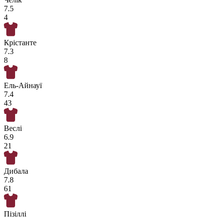
7.5
4
Крістанте
7.3
8
Ель-Айнауї
7.4
43
Веслі
6.9
21
Дибала
7.8
61
Пізіллі