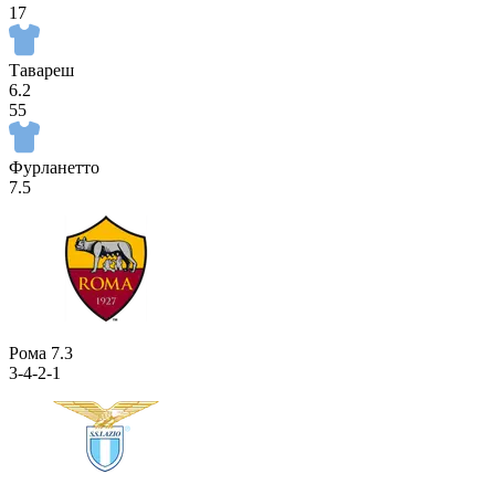
17
Тавареш
6.2
55
Фурланетто
7.5
Рома
7.3
3-4-2-1