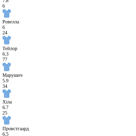
7.8
6
Ровелла
6
24
Тейлор
6.3
77
Марушич
5.9
34
Хіла
6.7
25
Провстгаард
6.5