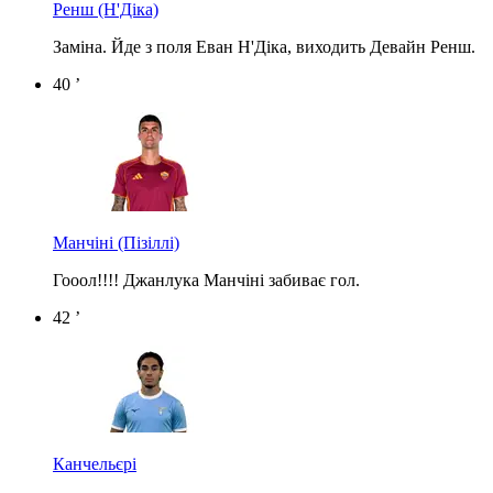
Ренш
(Н'Діка)
Заміна. Йде з поля Еван Н'Діка, виходить Девайн Ренш.
40 ’
Манчіні
(Пізіллі)
Гооол!!!! Джанлука Манчіні забиває гол.
42 ’
Канчельєрі