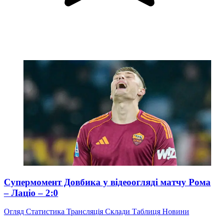
Супермомент Довбика у відеоогляді матчу Рома
– Лаціо – 2:0
Огляд
Статистика
Трансляція
Склади
Таблиця
Новини