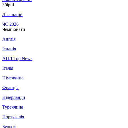
Збірні
Ліга націй
ЧС 2026
Чемпіонати
Англія
Іспанія
АПЛ Top News
Італія
Німеччина
Франція
Нідерланди
Туреччина
Португалія
Бельгія