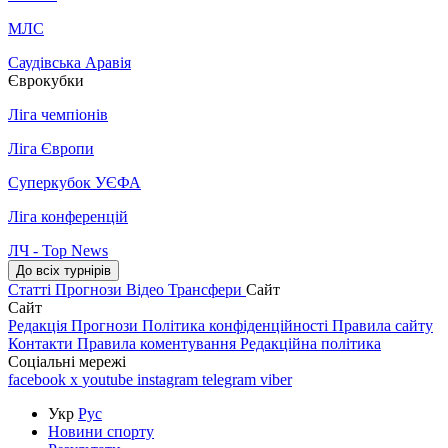
МЛС
Саудівська Аравія
Єврокубки
Ліга чемпіонів
Ліга Європи
Суперкубок УЄФА
Ліга конференцій
ЛЧ - Top News
До всіх турнірів
Статті
Прогнози
Відео
Трансфери
Сайт
Сайт
Редакція
Прогнози
Політика конфіденційності
Правила сайту
Контакти
Правила коментування
Редакційна політика
Соціальні мережі
facebook
x
youtube
instagram
telegram
viber
Укр
Рус
Новини спорту