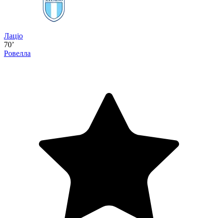
Лаціо
70’
Ровелла