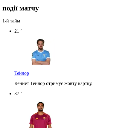
події матчу
1-й тайм
21 ’
Тейлор
Кеннет Тейлор отримує жовту картку.
37 ’