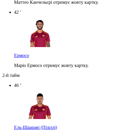
Маттео Канчельєрі отримує жовту картку.
42 ’
Ермосо
Маріо Ермосо отримує жовту картку.
2-й тайм
46 ’
Ель-Шаараві
(Пізіллі)