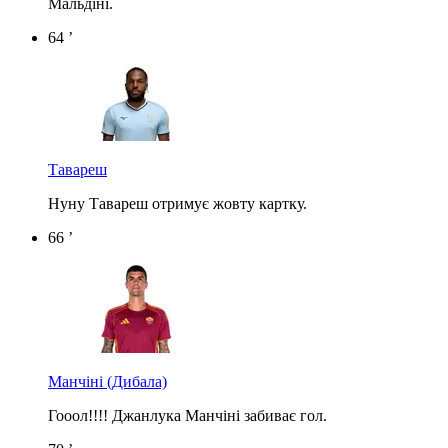
Мальдіні.
64 ’
Тавареш
Нуну Тавареш отримує жовту картку.
66 ’
Манчіні
(Дибала)
Гооол!!!! Джанлука Манчіні забиває гол.