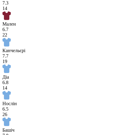
7.3
14
Мален
6.7
22
Канчельєрі
7.7
19
Діа
6.8
14
Нослін
6.5
26
Башіч