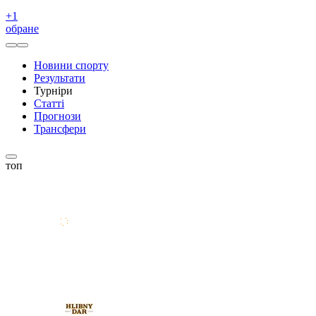
+
1
обране
Новини спорту
Результати
Турніри
Статті
Прогнози
Трансфери
топ