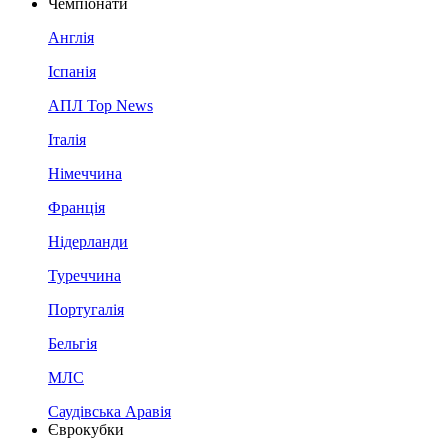
Чемпіонати
Англія
Іспанія
АПЛ Top News
Італія
Німеччина
Франція
Нідерланди
Туреччина
Португалія
Бельгія
МЛС
Саудівська Аравія
Єврокубки