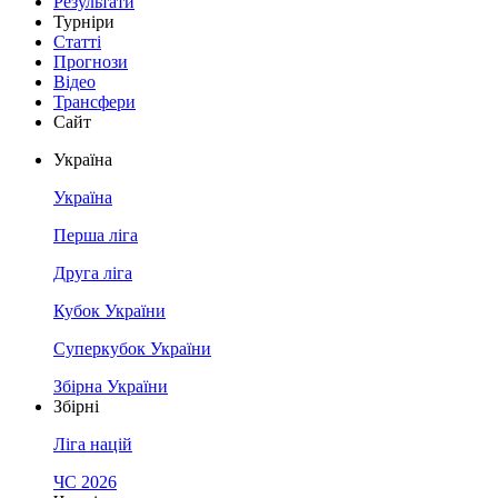
Результати
Турніри
Статті
Прогнози
Відео
Трансфери
Сайт
Україна
Україна
Перша ліга
Друга ліга
Кубок України
Суперкубок України
Збірна України
Збірні
Ліга націй
ЧС 2026