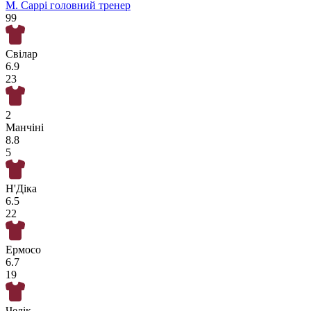
М. Саррі
головний тренер
99
Свілар
6.9
23
2
Манчіні
8.8
5
Н'Діка
6.5
22
Ермосо
6.7
19
Челік