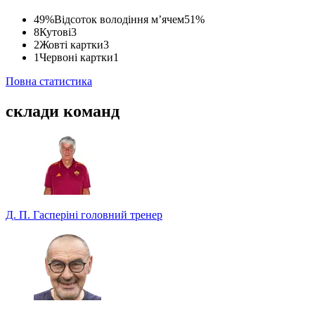
49%
Відсоток володіння м’ячем
51%
8
Кутові
3
2
Жовті картки
3
1
Червоні картки
1
Повна статистика
склади команд
Д. П. Гасперіні
головний тренер