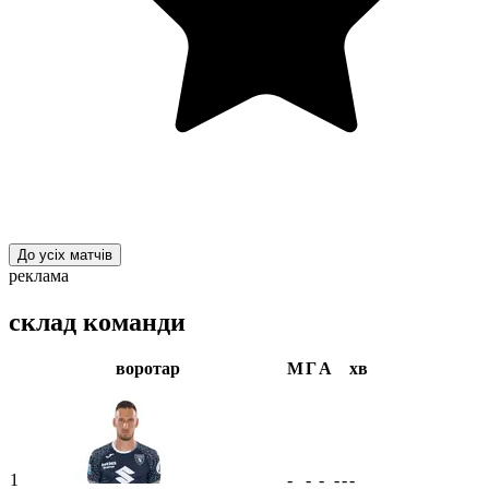
До усіх матчів
реклама
склад команди
воротар
М
Г
А
хв
1
-
-
-
-
-
-