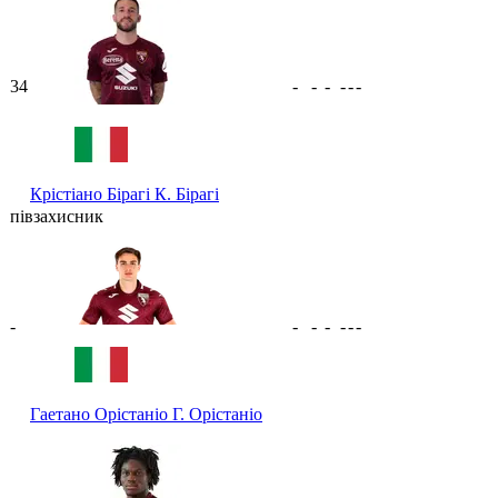
34
-
-
-
-
-
-
Крістіано Бірагі
К. Бірагі
півзахисник
-
-
-
-
-
-
-
Гаетано Орістаніо
Г. Орістаніо