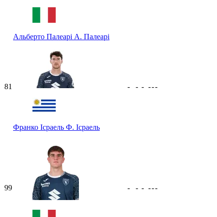
Альберто Палеарі
А. Палеарі
81
-
-
-
-
-
-
Франко Ісраель
Ф. Ісраель
99
-
-
-
-
-
-