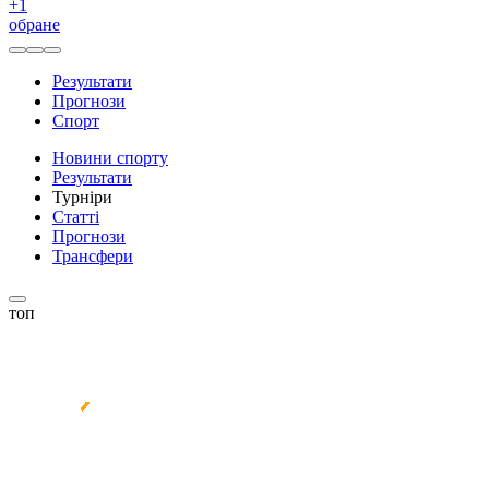
+
1
обране
Результати
Прогнози
Спорт
Новини спорту
Результати
Турніри
Статті
Прогнози
Трансфери
топ