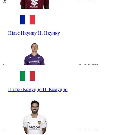
25
-
-
-
-
-
-
Нільс Нкунку
Н. Нкунку
-
-
-
-
-
-
-
П'єтро Комуццо
П. Комуццо
-
-
-
-
-
-
-