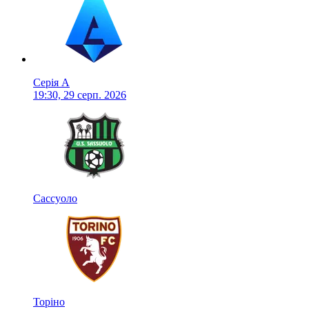
Серія А
19:30, 29 серп. 2026
Сассуоло
Торіно