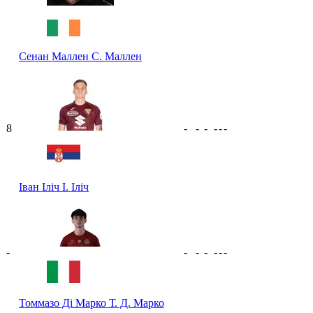
Сенан Маллен
С. Маллен
8
-
-
-
-
-
-
Іван Іліч
І. Іліч
-
-
-
-
-
-
-
Томмазо Ді Марко
Т. Д. Марко