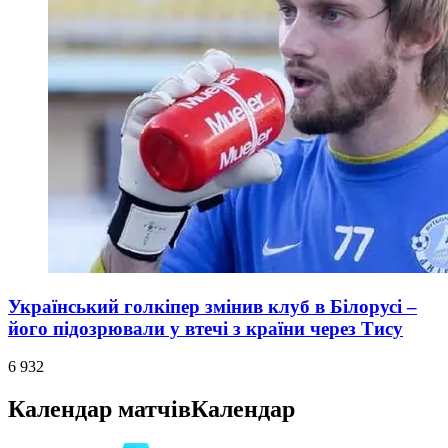
Український голкіпер змінив клуб в Білорусі –
його підозрювали у втечі з країни через Тису
6 932
Календар матчів
Календар