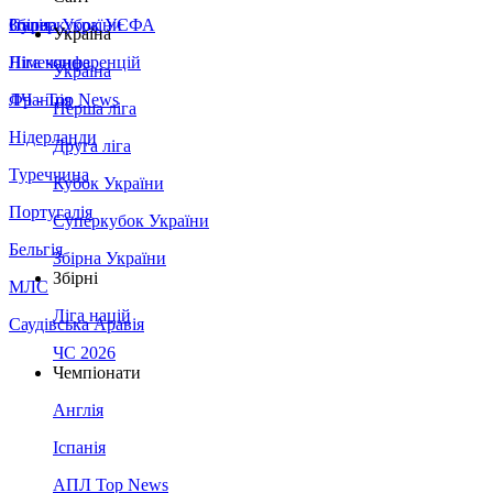
Збірна України
Італія
Суперкубок УЄФА
Україна
Німеччина
Ліга конференцій
Україна
Франція
ЛЧ - Top News
Перша ліга
Нідерланди
Друга ліга
Туреччина
Кубок України
Португалія
Суперкубок України
Бельгія
Збірна України
Збірні
МЛС
Ліга націй
Саудівська Аравія
ЧС 2026
Чемпіонати
Англія
Іспанія
АПЛ Top News