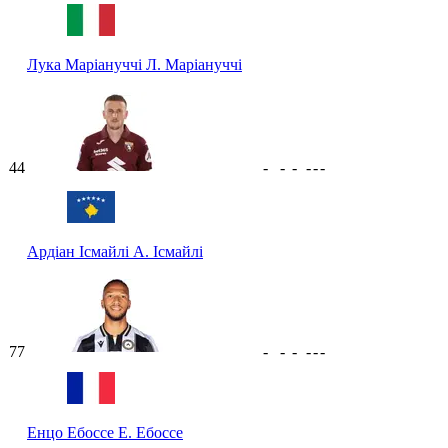
Лука Маріануччі
Л. Маріануччі
44
-
-
-
-
-
-
Ардіан Ісмайлі
А. Ісмайлі
77
-
-
-
-
-
-
Енцо Ебоссе
Е. Ебоссе