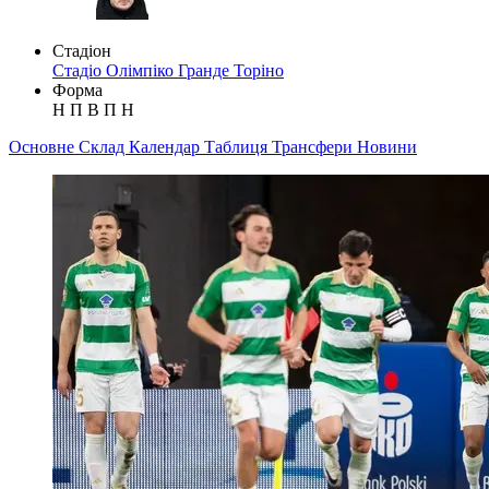
Стадіон
Стадіо Олімпіко Гранде Торіно
Форма
Н
П
В
П
Н
Основне
Склад
Календар
Таблиця
Трансфери
Новини