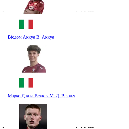
-
-
-
-
-
-
-
Вісдом Аккуа
В. Аккуа
-
-
-
-
-
-
-
Марко Далла Веккья
М. Д. Веккья
-
-
-
-
-
-
-