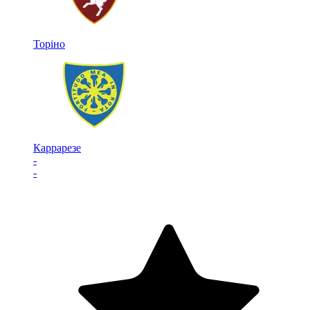
Торіно
Каррарезе
-
-