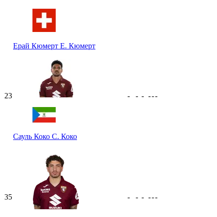
Ерай Кюмерт
Е. Кюмерт
23
-
-
-
-
-
-
Сауль Коко
С. Коко
35
-
-
-
-
-
-