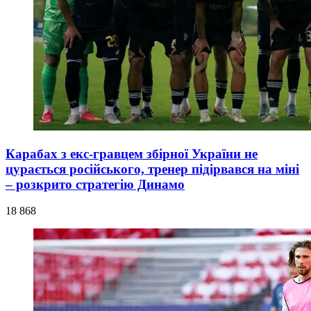
Карабах з екс-гравцем збірної України не
цурається російського, тренер підірвався на міні
– розкрито стратегію Динамо
18 868