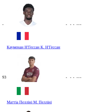
-
-
-
-
-
-
-
Кауменан Н'Гессан
К. Н'Гессан
93
-
-
-
-
-
-
Маттіа Пелліні
М. Пелліні