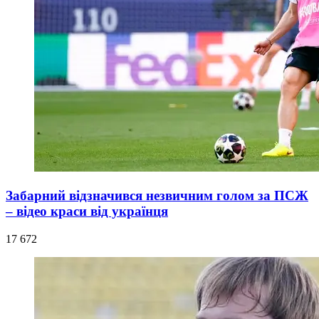
Забарний відзначився незвичним голом за ПСЖ
– відео краси від українця
17 672