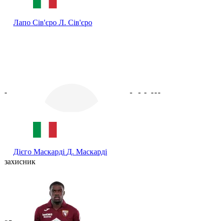
Лапо Сів'єро
Л. Сів'єро
-
-
-
-
-
-
-
Дієго Маскарді
Д. Маскарді
захисник