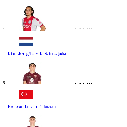
-
-
-
-
-
-
-
Кіан Фітц-Джім
К. Фітц-Джім
6
-
-
-
-
-
-
Емірхан Ільхан
Е. Ільхан