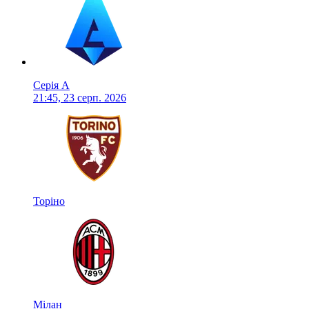
Серія А
21:45, 23 серп. 2026
Торіно
Мілан