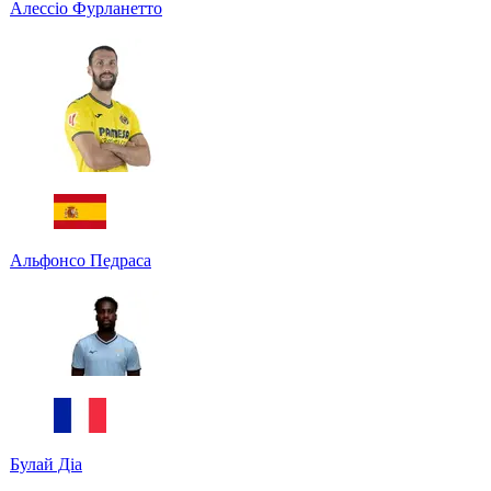
Алессіо Фурланетто
Альфонсо Педраса
Булай Діа