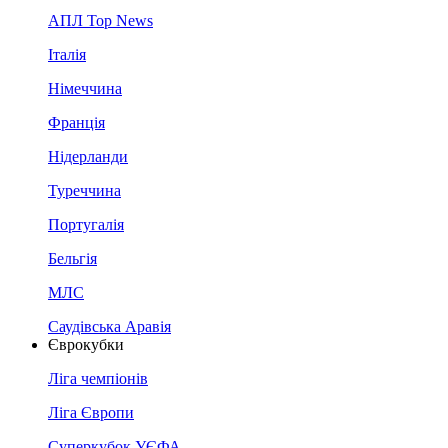
АПЛ Top News
Італія
Німеччина
Франція
Нідерланди
Туреччина
Португалія
Бельгія
МЛС
Саудівська Аравія
Єврокубки
Ліга чемпіонів
Ліга Європи
Суперкубок УЄФА