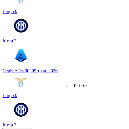
Лаціо
0
Інтер
2
Серія А
16:00,
09 трав. 2026
-
0
0
0
0
Лаціо
0
Інтер
3