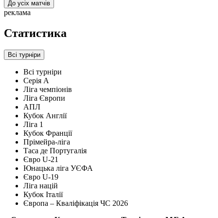
До усіх матчів
реклама
Статистика
Всі турніри
Всі турніри
Серія А
Ліга чемпіонів
Ліга Європи
АПЛ
Кубок Англії
Ліга 1
Кубок Франції
Прімейра-ліга
Таса де Португалія
Євро U-21
Юнацька ліга УЄФА
Євро U-19
Ліга націй
Кубок Італії
Європа – Кваліфікація ЧС 2026