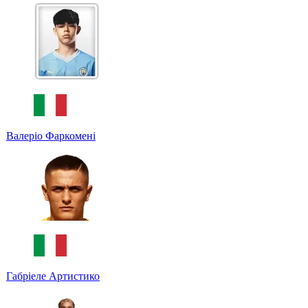
Валеріо Фаркомені
Габріеле Артистико