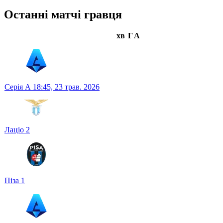
Останні матчі гравця
хв
Г
А
Серія А
18:45,
23 трав. 2026
Лаціо
2
Піза
1