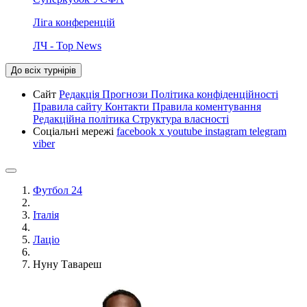
Ліга конференцій
ЛЧ - Top News
До всіх турнірів
Сайт
Редакція
Прогнози
Політика конфіденційності
Правила сайту
Контакти
Правила коментування
Редакційна політика
Структура власності
Соціальні мережі
facebook
x
youtube
instagram
telegram
viber
Футбол 24
Італія
Лаціо
Нуну Тавареш