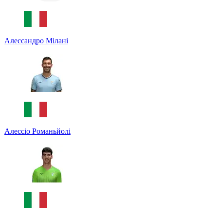
Алессандро Мілані
Алессіо Романьйолі