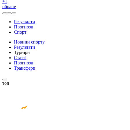
+
1
обране
Результати
Прогнози
Спорт
Новини спорту
Результати
Турніри
Статті
Прогнози
Трансфери
топ