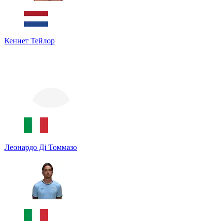
Кеннет Тейлор
Леонардо Ді Томмазо