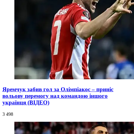
Яремчук забив гол за Олімпіакос – приніс
вольову перемогу над командою іншого
українця (ВІДЕО)
3 498