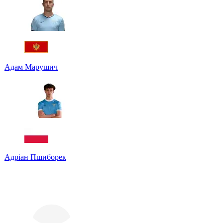
Адам Марушич
Адріан Пшиборек