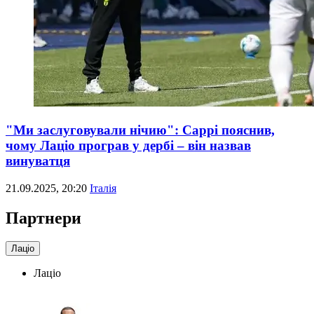
"Ми заслуговували нічию": Саррі пояснив,
чому Лаціо програв у дербі – він назвав
винуватця
21.09.2025, 20:20
Італія
Партнери
Лаціо
Лаціо