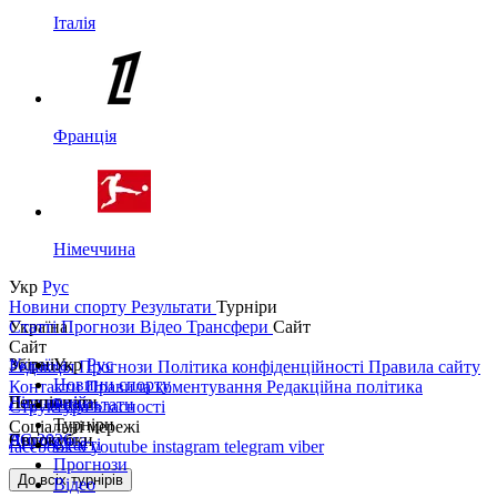
Італія
Франція
Німеччина
Укр
Рус
Новини спорту
Результати
Турніри
Україна
Статті
Прогнози
Відео
Трансфери
Сайт
Сайт
Україна
Збірні
Укр
Рус
Редакція
Прогнози
Політика конфіденційності
Правила сайту
Новини спорту
Контакти
Правила коментування
Редакційна політика
Перша ліга
Ліга націй
Чемпіонати
Результати
Структура власності
Турніри
Соціальні мережі
Друга ліга
ЧС 2026
Англія
Єврокубки
Статті
facebook
x
youtube
instagram
telegram
viber
Прогнози
Кубок України
Іспанія
Ліга чемпіонів
До всіх турнірів
Відео