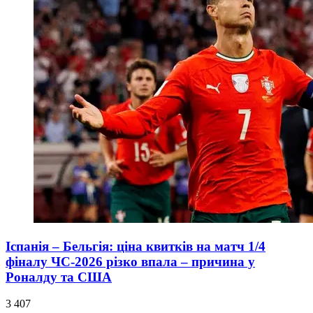
Іспанія – Бельгія: ціна квитків на матч 1/4
фіналу ЧС-2026 різко впала – причина у
Роналду та США
3 407