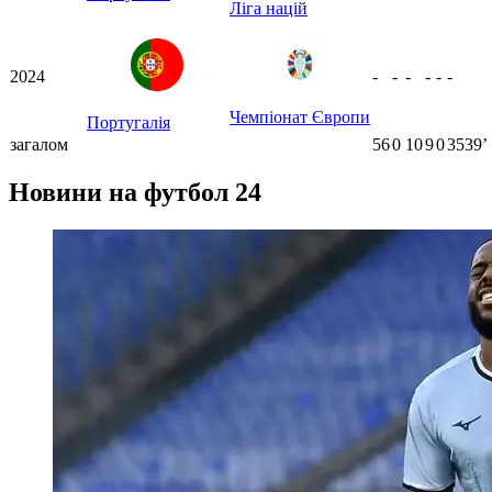
Ліга націй
2024
-
-
-
-
-
-
Чемпіонат Європи
Португалія
загалом
56
0
10
9
0
3539ʼ
Новини на футбол 24