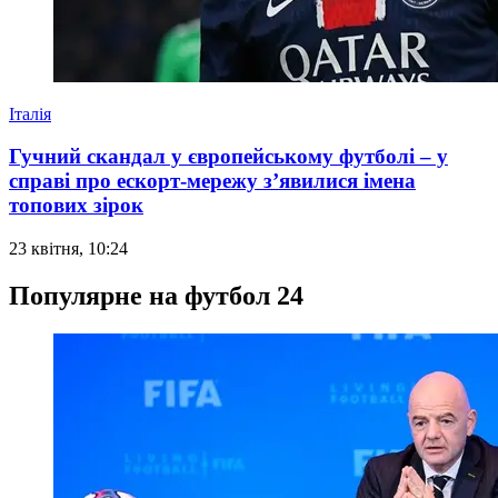
Італія
Гучний скандал у європейському футболі – у
справі про ескорт-мережу з’явилися імена
топових зірок
23 квітня, 10:24
Популярне на футбол 24