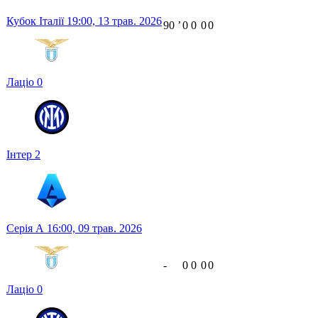
Кубок Італії
19:00,
13 трав. 2026
90
ʼ
0
0
0
0
Лаціо
0
Інтер
2
Серія А
16:00,
09 трав. 2026
-
0
0
0
0
Лаціо
0