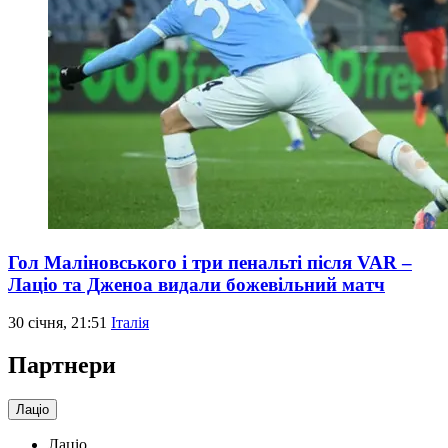
Гол Маліновського і три пенальті після VAR –
Лаціо та Дженоа видали божевільний матч
30 січня, 21:51
Італія
Партнери
Лаціо
Лаціо