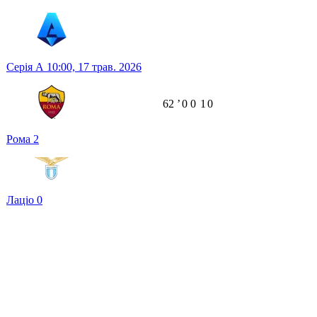
Серія А
10:00,
17 трав. 2026
62
ʼ
0
0
1
0
Рома
2
Лаціо
0