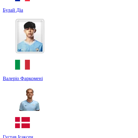
Булай Діа
Валеріо Фаркомені
Густав Ісаксен