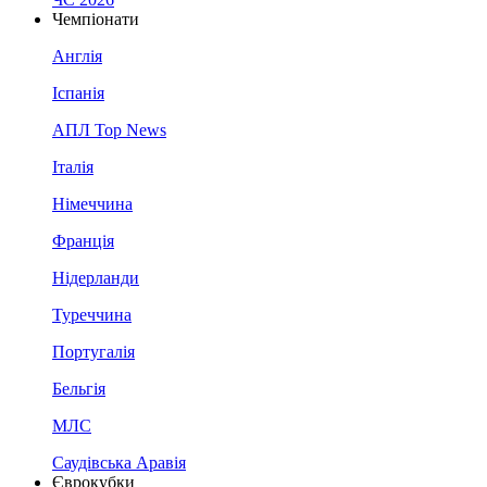
Чемпіонати
Англія
Іспанія
АПЛ Top News
Італія
Німеччина
Франція
Нідерланди
Туреччина
Португалія
Бельгія
МЛС
Саудівська Аравія
Єврокубки