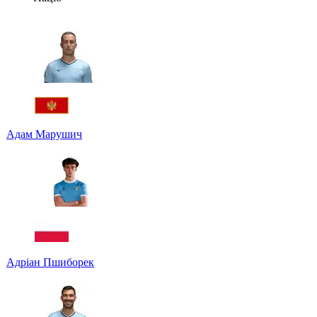
Адам Марушич
Адріан Пшиборек