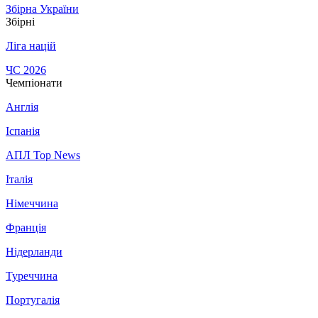
Збірна України
Збірні
Ліга націй
ЧС 2026
Чемпіонати
Англія
Іспанія
АПЛ Top News
Італія
Німеччина
Франція
Нідерланди
Туреччина
Португалія