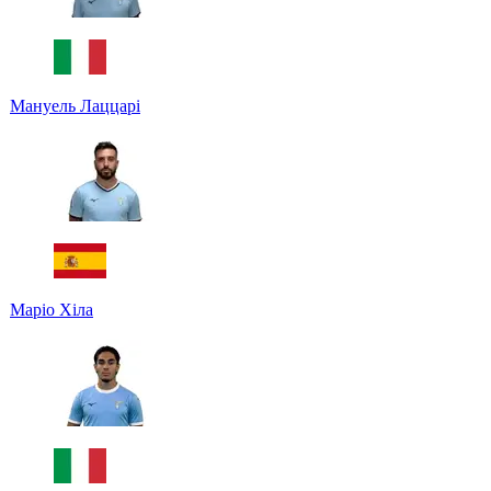
Мануель Лаццарі
Маріо Хіла