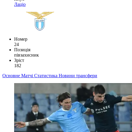
Лаціо
Номер
24
Позиція
півзахисник
Зріст
182
Основне
Матчі
Статистика
Новини
трансфери