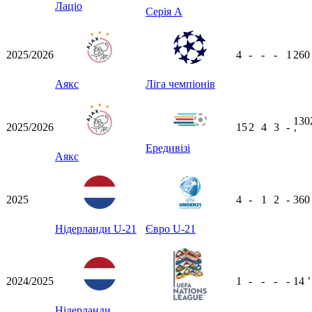
Лаціо
Серія А
2025/2026
4
-
-
-
1
26
Аякс
Ліга чемпіонів
130
2025/2026
15
2
4
3
-
ʼ
Ередивізі
Аякс
2025
4
-
1
2
-
36
Нідерланди U-21
Євро U-21
2024/2025
1
-
-
-
-
14
ʼ
Нідерланди