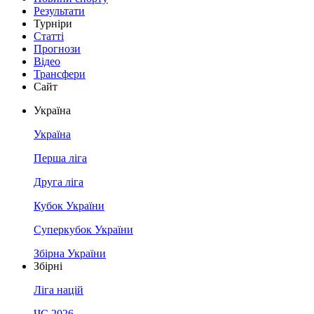
Результати
Турніри
Статті
Прогнози
Відео
Трансфери
Сайт
Україна
Україна
Перша ліга
Друга ліга
Кубок України
Суперкубок України
Збірна України
Збірні
Ліга націй
ЧС 2026