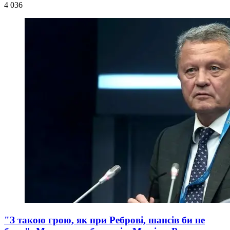
4 036
"З такою грою, як при Реброві, шансів би не