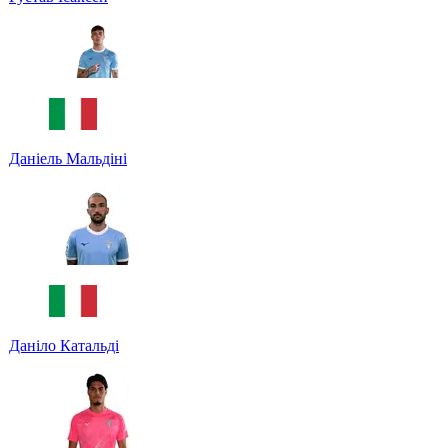
Даніель Мальдіні
Даніло Катальді