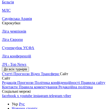
Бельгія
МЛС
Саудівська Аравія
Єврокубки
Ліга чемпіонів
Ліга Європи
Суперкубок УЄФА
Ліга конференцій
ЛЧ - Top News
До всіх турнірів
Статті
Прогнози
Відео
Трансфери
Сайт
Сайт
Редакція
Прогнози
Політика конфіденційності
Правила сайту
Контакти
Правила коментування
Редакційна політика
Соціальні мережі
facebook
x
youtube
instagram
telegram
viber
Укр
Рус
Новини спорту