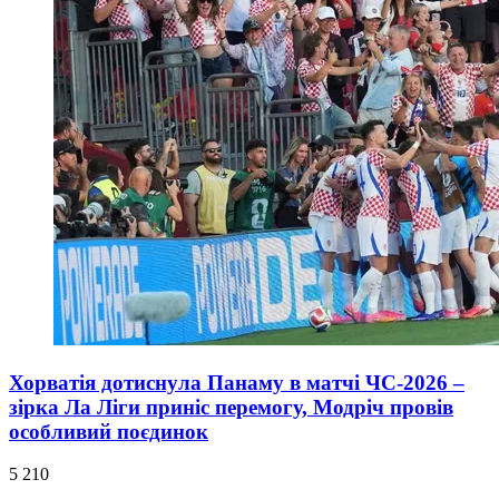
Хорватія дотиснула Панаму в матчі ЧС-2026 –
зірка Ла Ліги приніс перемогу, Модріч провів
особливий поєдинок
5 210