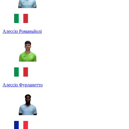
Алессіо Романьйолі
Алессіо Фурланетто