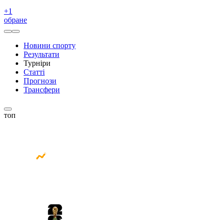
+
1
обране
Новини спорту
Результати
Турніри
Статті
Прогнози
Трансфери
топ