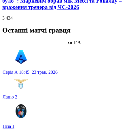
було": Маркевич обрав між Мессі та Роналду –
враження тренера від ЧС-2026
3 434
Останні матчі гравця
хв
Г
А
Серія А
18:45,
23 трав. 2026
Лаціо
2
Піза
1