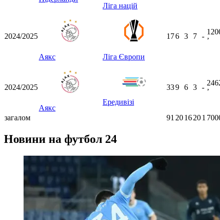
Ліга націй
120
2024/2025
17
6
3
7
-
ʼ
Аякс
Ліга Європи
246
2024/2025
33
9
6
3
-
ʼ
Ередивізі
Аякс
загалом
91
20
16
20
1
700
Новини на футбол 24