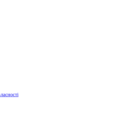
ласності