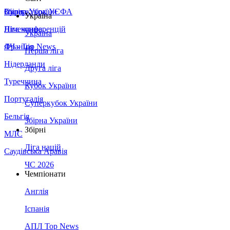
Збірна України
Італія
Суперкубок УЄФА
Україна
Німеччина
Ліга конференцій
Україна
Франція
ЛЧ - Top News
Перша ліга
Нідерланди
Друга ліга
Туреччина
Кубок України
Португалія
Суперкубок України
Бельгія
Збірна України
Збірні
МЛС
Ліга націй
Саудівська Аравія
ЧС 2026
Чемпіонати
Англія
Іспанія
АПЛ Top News