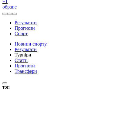
+
1
обране
Результати
Прогнози
Спорт
Новини спорту
Результати
Турніри
Статті
Прогнози
Трансфери
топ