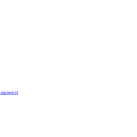
ласності