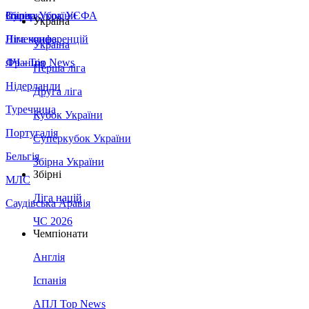
Збірна України
Італія
Суперкубок УЄФА
Україна
Німеччина
Ліга конференцій
Україна
Франція
ЛЧ - Top News
Перша ліга
Нідерланди
Друга ліга
Туреччина
Кубок України
Португалія
Суперкубок України
Бельгія
Збірна України
Збірні
МЛС
Ліга націй
Саудівська Аравія
ЧС 2026
Чемпіонати
Англія
Іспанія
АПЛ Top News