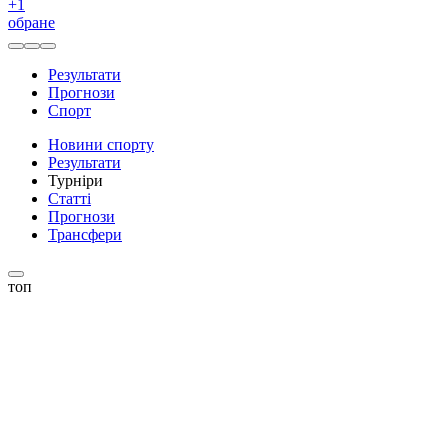
+
1
обране
Результати
Прогнози
Спорт
Новини спорту
Результати
Турніри
Статті
Прогнози
Трансфери
топ