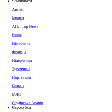
Чемпіонати
Англія
Іспанія
АПЛ Top News
Італія
Німеччина
Франція
Нідерланди
Туреччина
Португалія
Бельгія
МЛС
Саудівська Аравія
Єврокубки