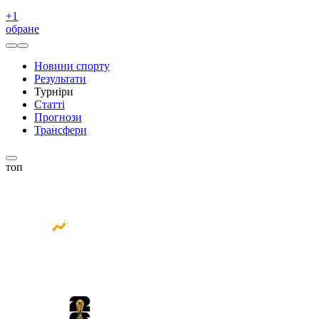
+
1
обране
Новини спорту
Результати
Турніри
Статті
Прогнози
Трансфери
топ