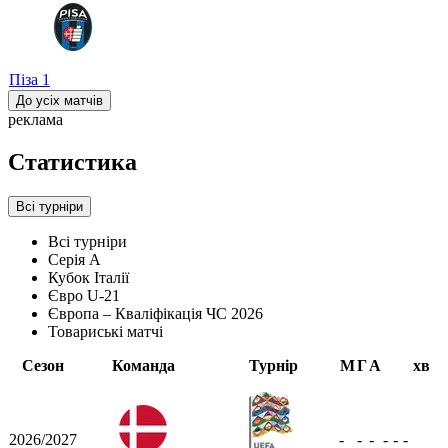
Піза
1
До усіх матчів
реклама
Статистика
Всі турніри
Всі турніри
Серія А
Кубок Італії
Євро U-21
Європа – Кваліфікація ЧС 2026
Товариські матчі
Сезон
Команда
Турнір
М
Г
А
хв
2026/2027
-
-
-
-
-
-