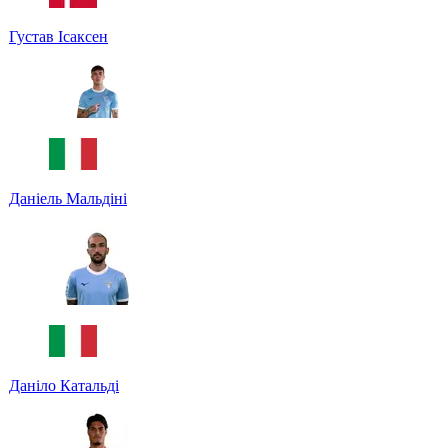
Густав Ісаксен
Даніель Мальдіні
Даніло Катальді