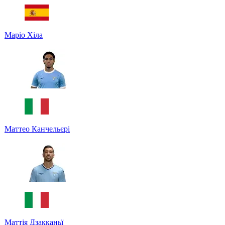
Маріо Хіла
Маттео Канчельєрі
Маттія Дзакканьї