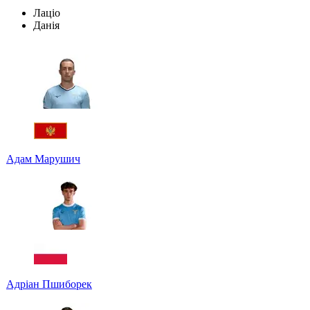
Лаціо
Данія
Адам Марушич
Адріан Пшиборек