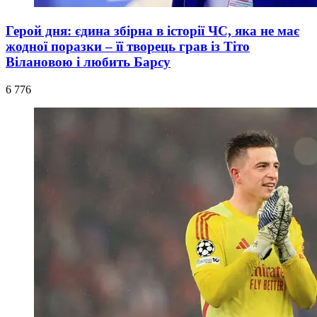
Герой дня: єдина збірна в історії ЧС, яка не має
жодної поразки – її творець грав із Тіто
Вілановою і любить Барсу
6 776