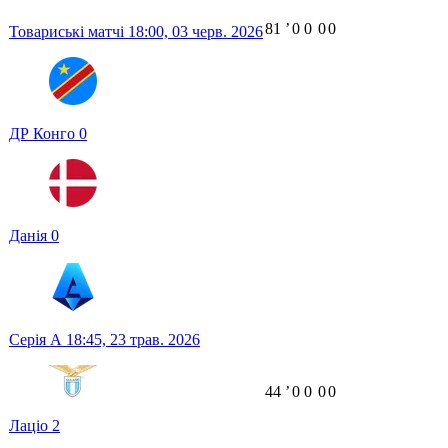
81
ʼ
0
0
0
0
Товариські матчі
18:00,
03 черв. 2026
ДР Конго
0
Данія
0
Серія А
18:45,
23 трав. 2026
44
ʼ
0
0
0
0
Лаціо
2