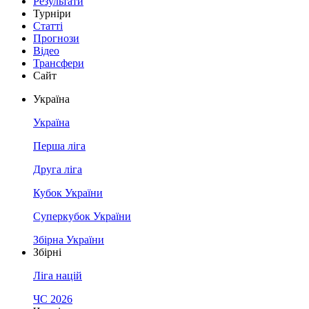
Результати
Турніри
Статті
Прогнози
Відео
Трансфери
Сайт
Україна
Україна
Перша ліга
Друга ліга
Кубок України
Суперкубок України
Збірна України
Збірні
Ліга націй
ЧС 2026