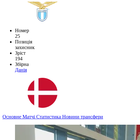
Номер
25
Позиція
захисник
Зріст
194
Збірна
Данія
Основне
Матчі
Статистика
Новини
трансфери