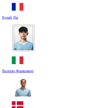
Булай Діа
Валеріо Фаркомені