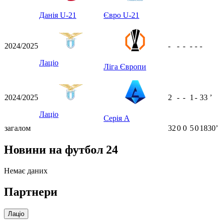
Данія U-21
Євро U-21
2024/2025
-
-
-
-
-
-
Лаціо
Ліга Європи
2024/2025
2
-
-
1
-
33
ʼ
Лаціо
Серія А
загалом
32
0
0
5
0
1830ʼ
Новини на футбол 24
Немає даних
Партнери
Лаціо