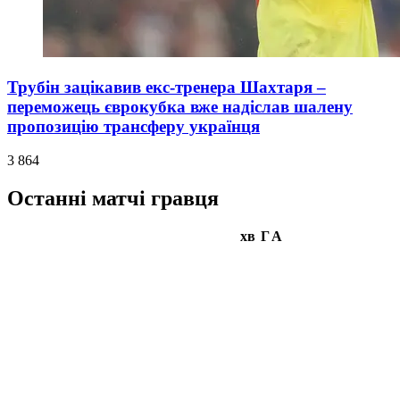
Трубін зацікавив екс-тренера Шахтаря –
переможець єврокубка вже надіслав шалену
пропозицію трансферу українця
3 864
Останні матчі гравця
хв
Г
А