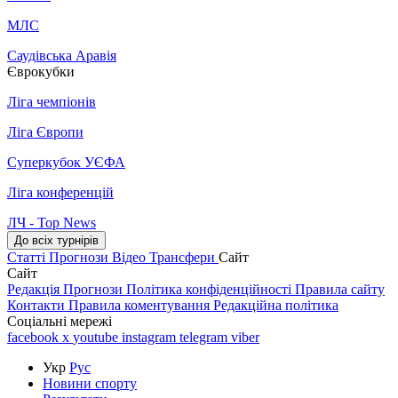
МЛС
Саудівська Аравія
Єврокубки
Ліга чемпіонів
Ліга Європи
Суперкубок УЄФА
Ліга конференцій
ЛЧ - Top News
До всіх турнірів
Статті
Прогнози
Відео
Трансфери
Сайт
Сайт
Редакція
Прогнози
Політика конфіденційності
Правила сайту
Контакти
Правила коментування
Редакційна політика
Соціальні мережі
facebook
x
youtube
instagram
telegram
viber
Укр
Рус
Новини спорту