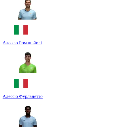
Алессіо Романьйолі
Алессіо Фурланетто