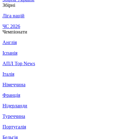
Збірні
Ліга націй
ЧС 2026
Чемпіонати
Англія
Іспанія
АПЛ Top News
Італія
Німеччина
Франція
Нідерланди
Туреччина
Португалія
Бельгія