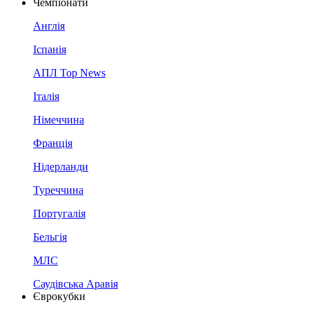
Чемпіонати
Англія
Іспанія
АПЛ Top News
Італія
Німеччина
Франція
Нідерланди
Туреччина
Португалія
Бельгія
МЛС
Саудівська Аравія
Єврокубки