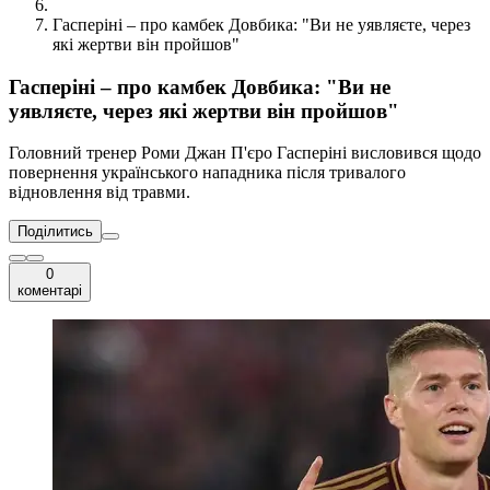
Гасперіні – про камбек Довбика: "Ви не уявляєте, через
які жертви він пройшов"
Гасперіні – про камбек Довбика: "Ви не
уявляєте, через які жертви він пройшов"
Головний тренер Роми Джан П'єро Гасперіні висловився щодо
повернення українського нападника після тривалого
відновлення від травми.
Поділитись
0
коментарі