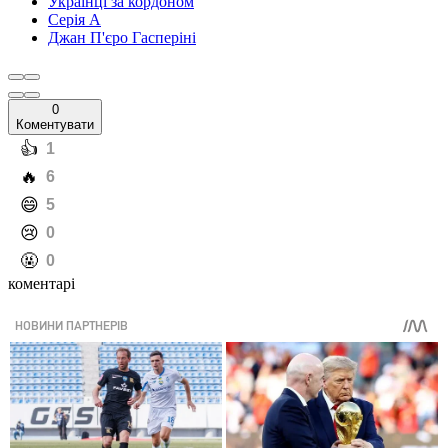
Українці за кордоном
Серія А
Джан П'єро Гасперіні
0
Коментувати
️👍
1
️🔥
6
️😄
5
️😢
0
️🤬
0
коментарі