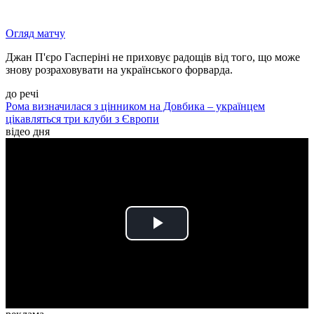
Огляд матчу
Джан П'єро Гасперіні не приховує радощів від того, що може
знову розраховувати на українського форварда.
до речі
Рома визначилася з цінником на Довбика – українцем
цікавляться три клуби з Європи
відео дня
Play
Video