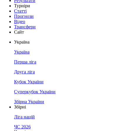
Результати
Турніри
Статті
Прогнози
Відео
Трансфери
Сайт
Україна
Україна
Перша ліга
Друга ліга
Кубок України
Суперкубок України
Збірна України
Збірні
Ліга націй
ЧС 2026