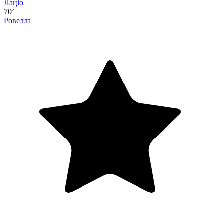
Лаціо
70’
Ровелла