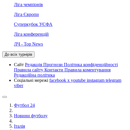
Ліга чемпіонів
Ліга Європи
Суперкубок УЄФА
Ліга конференцій
ЛЧ - Top News
До всіх турнірів
Сайт
Редакція
Прогнози
Політика конфіденційності
Правила сайту
Контакти
Правила коментування
Редакційна політика
Соціальні мережі
facebook
x
youtube
instagram
telegram
viber
Футбол 24
Новини футболу
Італія