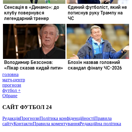
головна
матч-центр
прогнози
футбол +
Обране
САЙТ ФУТБОЛ 24
Редакція
Прогнози
Політика конфіденційності
Правила
сайту
Контакти
Правила коментування
Редакційна політика