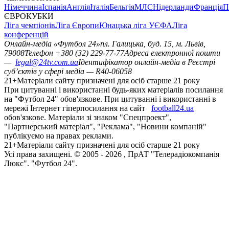
Німеччина
Іспанія
Англія
Італія
Бельгія
МЛС
Нідерланди
Франція
П
ЄВРОКУБКИ
Ліга чемпіонів
Ліга Європи
Юнацька ліга УЄФА
Ліга
конференцій
Онлайн-медіа «Футбол 24»
пл. Галицька, буд. 15, м. Львів,
79008
Телефон +380 (32) 229-77-77
Адреса електронної пошти
—
legal@24tv.com.ua
Ідентифікатор онлайн-медіа в Реєстрі
суб’єктів у сфері медіа — R40-06058
21+
Матеріали сайту призначені для осіб старше 21 року
При цитуванні і використанні будь-яких матеріалів посилання
на "Футбол 24" обов'язкове. При цитуванні і використанні в
мережі Інтернет гіперпосилання на сайт
football24.ua
обов'язкове. Матеріали зі знаком "Спецпроект",
"Партнерський матеріал", "Реклама", "Новини компаній"
публікуємо на правах реклами.
21+
Матеріали сайту призначені для осіб старше 21 року
Усi права захищенi. © 2005 -
2026
, ПрАТ "Телерадіокомпанія
Люкс". "Футбол 24".