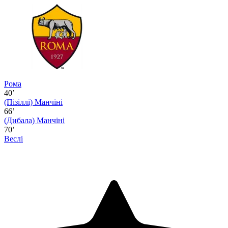
Рома
40’
(Пізіллі)
Манчіні
66’
(Дибала)
Манчіні
70’
Веслі