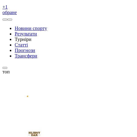
+
1
обране
Новини спорту
Результати
Турніри
Статті
Прогнози
Трансфери
топ