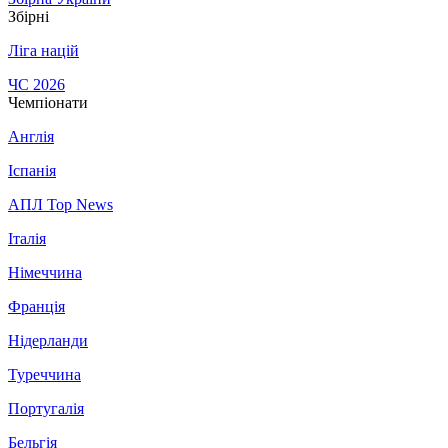
Збірні
Ліга націй
ЧС 2026
Чемпіонати
Англія
Іспанія
АПЛ Top News
Італія
Німеччина
Франція
Нідерланди
Туреччина
Португалія
Бельгія