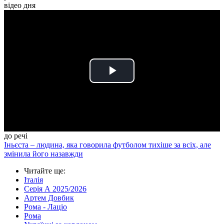
відео дня
Play
Video
до речі
Іньєста – людина, яка говорила футболом тихіше за всіх, але
змінила його назавжди
Читайте ще
:
Італія
Серія А 2025/2026
Артем Довбик
Рома - Лаціо
Рома