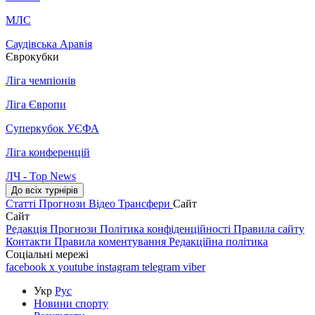
МЛС
Саудівська Аравія
Єврокубки
Ліга чемпіонів
Ліга Європи
Суперкубок УЄФА
Ліга конференцій
ЛЧ - Top News
До всіх турнірів
Статті
Прогнози
Відео
Трансфери
Сайт
Сайт
Редакція
Прогнози
Політика конфіденційності
Правила сайту
Контакти
Правила коментування
Редакційна політика
Соціальні мережі
facebook
x
youtube
instagram
telegram
viber
Укр
Рус
Новини спорту