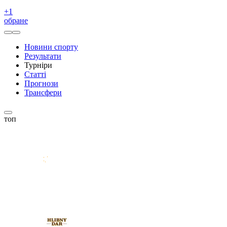
+
1
обране
Новини спорту
Результати
Турніри
Статті
Прогнози
Трансфери
топ