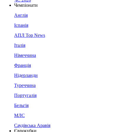
Чемпіонати
Англія
Іспанія
АПЛ Top News
Італія
Німеччина
Франція
Нідерланди
Туреччина
Португалія
Бельгія
МЛС
Саудівська Аравія
Єврокубки