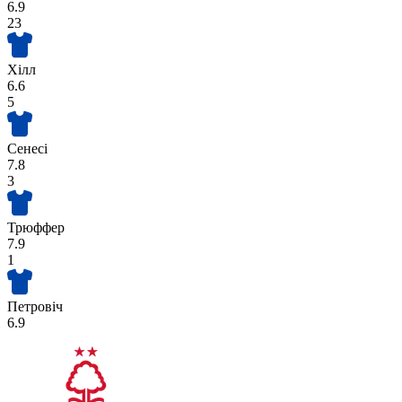
6.9
23
Хілл
6.6
5
Сенесі
7.8
3
Трюффер
7.9
1
Петровіч
6.9