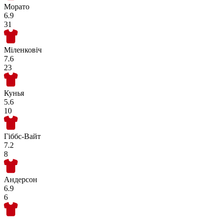
Морато
6.9
31
Міленковіч
7.6
23
Кунья
5.6
10
Гіббс-Вайт
7.2
8
Андерсон
6.9
6