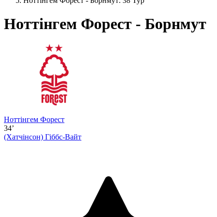
Ноттінгем Форест - Борнмут: 38 Тур
Ноттінгем Форест - Борнмут
Ноттінгем Форест
34’
(Хатчінсон)
Гіббс-Вайт