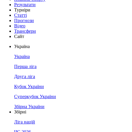
Результати
Турніри
Статті
Прогнози
Відео
Трансфери
Сайт
Україна
Україна
Перша ліга
Друга ліга
Кубок України
Суперкубок України
Збірна України
Збірні
Ліга націй
ЧС 2026