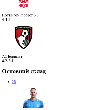
Ноттінгем Форест
6.8
4-4-2
7.1
Борнмут
4-2-3-1
Основний склад
26