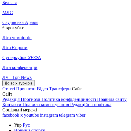
Бельгія
МЛС
Саудівська Аравія
Єврокубки
Ліга чемпіонів
Ліга Європи
Суперкубок УЄФА
Ліга конференцій
ЛЧ - Top News
До всіх турнірів
Статті
Прогнози
Відео
Трансфери
Сайт
Сайт
Редакція
Прогнози
Політика конфіденційності
Правила сайту
Контакти
Правила коментування
Редакційна політика
Соціальні мережі
facebook
x
youtube
instagram
telegram
viber
Укр
Рус
Новини спорту