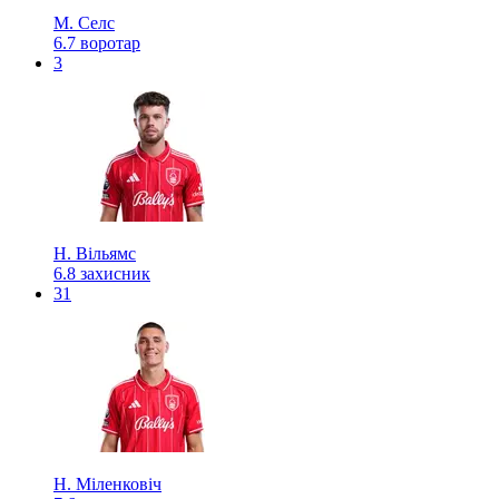
М. Селс
6.7
воротар
3
Н. Вільямс
6.8
захисник
31
Н. Міленковіч