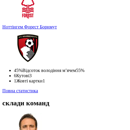
Ноттінгем Форест
Борнмут
45%
Відсоток володіння м’ячем
55%
6
Кутові
3
1
Жовті картки
1
Повна статистика
склади команд