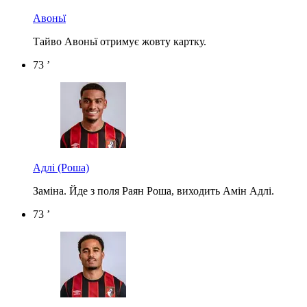
Авоньї
Тайво Авоньї отримує жовту картку.
73 ’
Адлі
(Роша)
Заміна. Йде з поля Раян Роша, виходить Амін Адлі.
73 ’