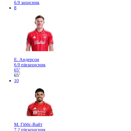
6.9
захисник
8
Е. Андерсон
6.9
півзахисник
65’
65’
10
М. Гіббс-Вайт
7.2
півзахисник