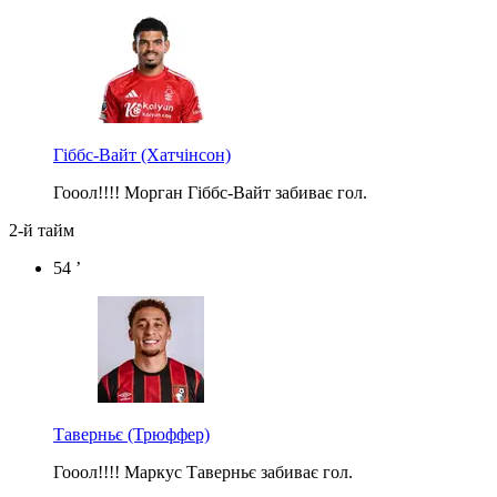
Гіббс-Вайт
(Хатчінсон)
Гооол!!!! Морган Гіббс-Вайт забиває гол.
2-й тайм
54 ’
Таверньє
(Трюффер)
Гооол!!!! Маркус Таверньє забиває гол.