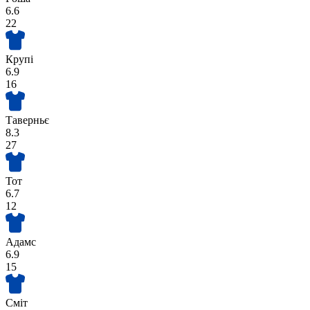
6.6
22
Крупі
6.9
16
Таверньє
8.3
27
Тот
6.7
12
Адамс
6.9
15
Сміт