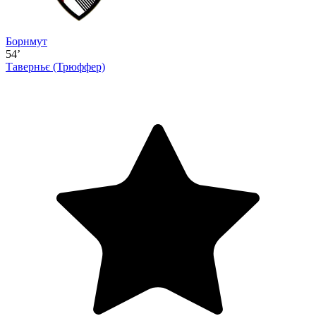
Борнмут
54’
Таверньє
(Трюффер)