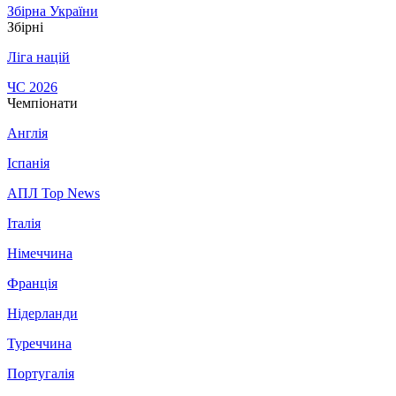
Збірна України
Збірні
Ліга націй
ЧС 2026
Чемпіонати
Англія
Іспанія
АПЛ Top News
Італія
Німеччина
Франція
Нідерланди
Туреччина
Португалія