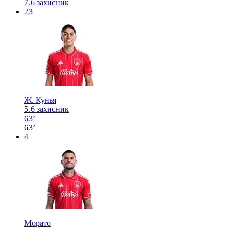
7.6
захисник
23
Ж. Кунья
5.6
захисник
63’
63’
4
Морато