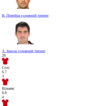
В. Перейра
головний тренер
А. Іраола
головний тренер
26
Селс
6.7
3
Вільямс
6.8
4