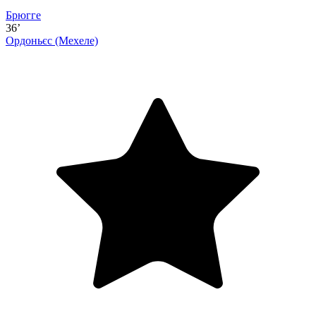
Брюгге
36’
Ордоньєс
(Мехеле)