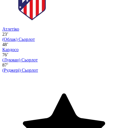
Атлетіко
23’
(Облак)
Сьорлот
48’
Кардосо
76’
(Лукман)
Сьорлот
87’
(Руджері)
Сьорлот