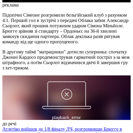
реклама
Підопічні Сімеоне розгромили бельгійський клуб з рахунком
4:1. Перший гол в зустрічі з передачі Облака забив Александр
Сьорлот, який прошив потужним ударом Сімона Міньйоле.
Брюгге зрівняв зі стандарту – Ордоньєс на 36-й хвилині
замкнув скидання партнера. Облак декілька разів рятував
команду від ще одного пропущеного.
В другому таймі "матрацники" дотисли суперника: спочатку
Джонні Кардосо продемонстрував гарматний постріл з-за меж
штрафного, а потім Сьорлот відзначився двічі й завершив гру
з хет-триком.
до речі
Атлетіко вийшов до 1/8 фіналу ЛЧ, розгромивши Брюгге в