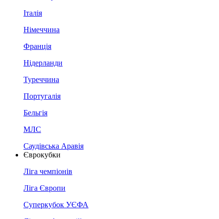
Італія
Німеччина
Франція
Нідерланди
Туреччина
Португалія
Бельгія
МЛС
Саудівська Аравія
Єврокубки
Ліга чемпіонів
Ліга Європи
Суперкубок УЄФА