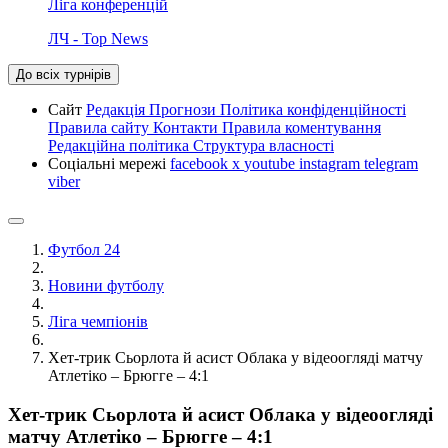
Ліга конференцій
ЛЧ - Top News
До всіх турнірів
Сайт
Редакція
Прогнози
Політика конфіденційності
Правила сайту
Контакти
Правила коментування
Редакційна політика
Структура власності
Соціальні мережі
facebook
x
youtube
instagram
telegram
viber
Футбол 24
Новини футболу
Ліга чемпіонів
Хет-трик Сьорлота й асист Облака у відеоогляді матчу
Атлетіко – Брюгге – 4:1
Хет-трик Сьорлота й асист Облака у відеоогляді
матчу Атлетіко – Брюгге – 4:1