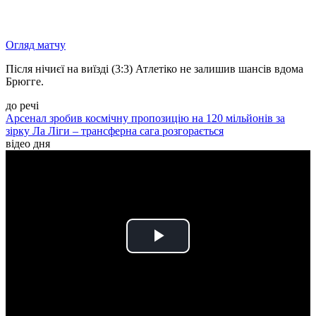
Огляд матчу
Після нічиєї на виїзді (3:3) Атлетіко не залишив шансів вдома
Брюгге.
до речі
Арсенал зробив космічну пропозицію на 120 мільйонів за
зірку Ла Ліги – трансферна сага розгорається
відео дня
Play
Video