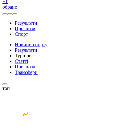
+
1
обране
Результати
Прогнози
Спорт
Новини спорту
Результати
Турніри
Статті
Прогнози
Трансфери
топ