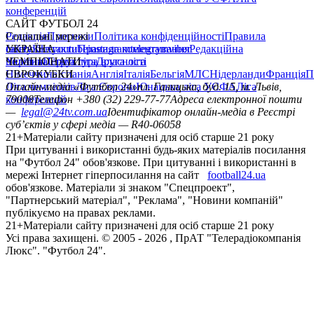
конференцій
САЙТ ФУТБОЛ 24
Редакція
Соціальні мережі
Прогнози
Політика конфіденційності
Правила
сайту
facebook
УКРАЇНА
Контакти
x
youtube
Правила коментування
instagram
telegram
viber
Редакційна
політика
Україна
ЧЕМПІОНАТИ
Перша ліга
Структура власності
Друга ліга
Німеччина
ЄВРОКУБКИ
Іспанія
Англія
Італія
Бельгія
МЛС
Нідерланди
Франція
П
Ліга чемпіонів
Онлайн-медіа «Футбол 24»
Ліга Європи
Юнацька ліга УЄФА
пл. Галицька, буд. 15, м. Львів,
Ліга
конференцій
79008
Телефон +380 (32) 229-77-77
Адреса електронної пошти
—
legal@24tv.com.ua
Ідентифікатор онлайн-медіа в Реєстрі
суб’єктів у сфері медіа — R40-06058
21+
Матеріали сайту призначені для осіб старше 21 року
При цитуванні і використанні будь-яких матеріалів посилання
на "Футбол 24" обов'язкове. При цитуванні і використанні в
мережі Інтернет гіперпосилання на сайт
football24.ua
обов'язкове. Матеріали зі знаком "Спецпроект",
"Партнерський матеріал", "Реклама", "Новини компаній"
публікуємо на правах реклами.
21+
Матеріали сайту призначені для осіб старше 21 року
Усi права захищенi. © 2005 -
2026
, ПрАТ "Телерадіокомпанія
Люкс". "Футбол 24".