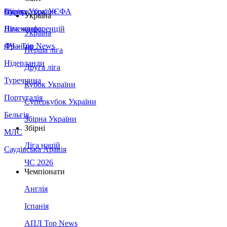
Збірна України
Італія
Суперкубок УЄФА
Україна
Німеччина
Ліга конференцій
Україна
Франція
ЛЧ - Top News
Перша ліга
Нідерланди
Друга ліга
Туреччина
Кубок України
Португалія
Суперкубок України
Бельгія
Збірна України
Збірні
МЛС
Ліга націй
Саудівська Аравія
ЧС 2026
Чемпіонати
Англія
Іспанія
АПЛ Top News