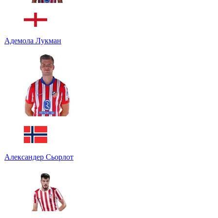
Адемола Лукман
Александер Сьорлот