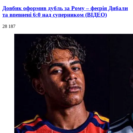
Довбик оформив дубль за Рому – феєрія Дибали
та впевнені 6:0 над суперником (ВІДЕО)
28 187