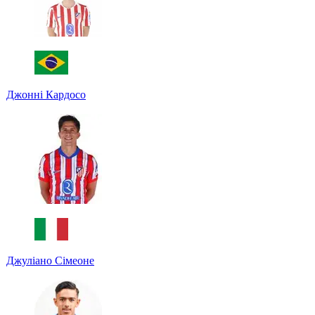
Джонні Кардосо
Джуліано Сімеоне