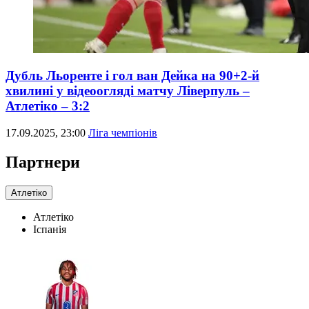
Дубль Льоренте і гол ван Дейка на 90+2-й
хвилині у відеоогляді матчу Ліверпуль –
Атлетіко – 3:2
17.09.2025, 23:00
Ліга чемпіонів
Партнери
Атлетіко
Атлетіко
Іспанія