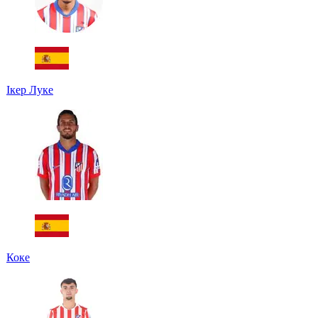
Ікер Луке
Коке