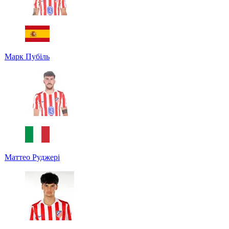
Марк Пубіль
Маттео Руджері