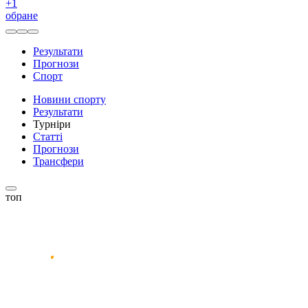
+
1
обране
Результати
Прогнози
Спорт
Новини спорту
Результати
Турніри
Статті
Прогнози
Трансфери
топ