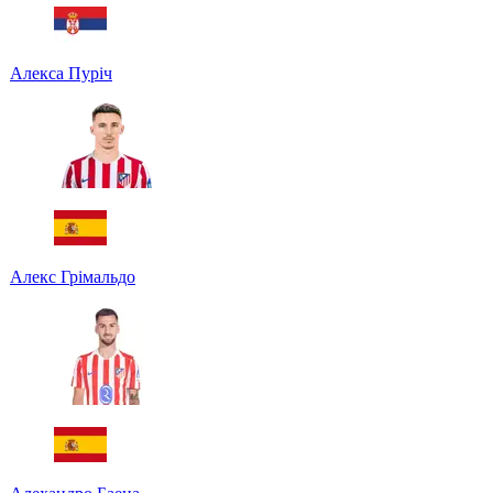
Алекса Пуріч
Алекс Грімальдо