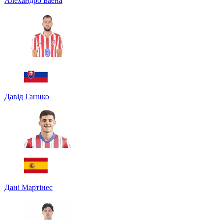
Алехандро Баена
Давід Ганцко
Дані Мартінес