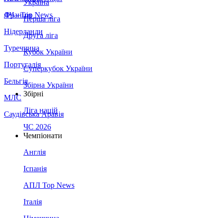
Україна
Франція
ЛЧ - Top News
Перша ліга
Нідерланди
Друга ліга
Туреччина
Кубок України
Португалія
Суперкубок України
Бельгія
Збірна України
Збірні
МЛС
Ліга націй
Саудівська Аравія
ЧС 2026
Чемпіонати
Англія
Іспанія
АПЛ Top News
Італія