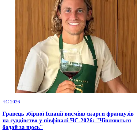
ЧС 2026
Гравець збірної Іспанії висміяв скарги французів
на суддівство у півфіналі ЧС-2026: "Чіпляються
бодай за щось"