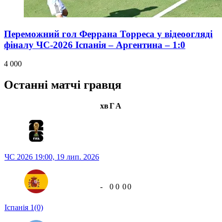
Переможний гол Феррана Торреса у відеоогляді
фіналу ЧС-2026 Іспанія – Аргентина – 1:0
4 000
Останні матчі гравця
хв
Г
А
ЧС 2026
19:00,
19 лип. 2026
-
0
0
0
0
Іспанія
1
(0)