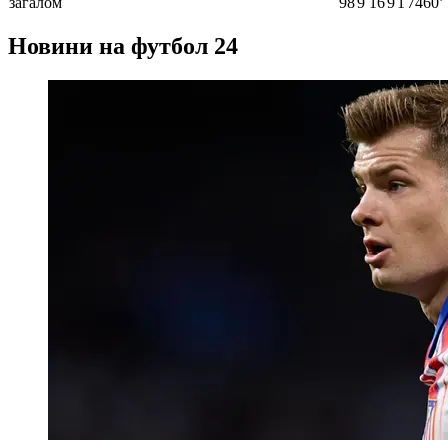
загалом
98
9
16
9
1
7460ʼ
Новини на футбол 24