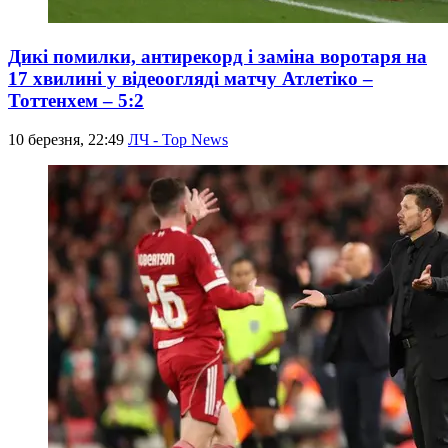
Дикі помилки, антирекорд і заміна воротаря на
17 хвилині у відеоогляді матчу Атлетіко –
Тоттенхем – 5:2
10 березня, 22:49
ЛЧ - Top News