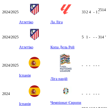
2514
2024/2025
33
2
4
-
1
ʼ
Атлетіко
Ла Ліга
2024/2025
5
1
-
-
-
314
ʼ
Атлетіко
Копа Дель Рей
2024/2025
-
-
-
-
-
-
Іспанія
Ліга націй
2024
-
-
-
-
-
-
Чемпіонат Європи
Іспанія