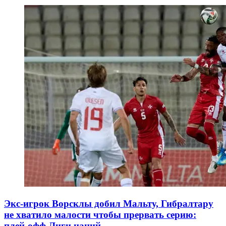
Экс-игрок Ворсклы добил Мальту, Гибралтару
не хватило малости чтобы прервать серию:
плей-офф Лиги наций