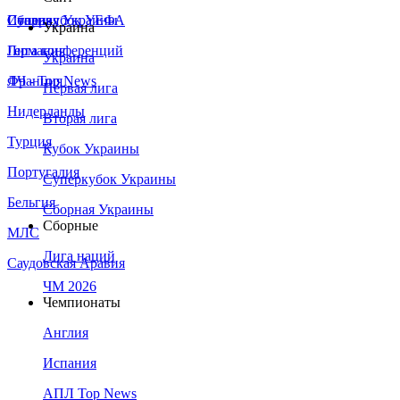
Сборная Украины
Италия
Суперкубок УЕФА
Украина
Германия
Лига конференций
Украина
Франция
ЛЧ - Top News
Первая лига
Нидерланды
Вторая лига
Турция
Кубок Украины
Португалия
Суперкубок Украины
Бельгия
Сборная Украины
Сборные
МЛС
Лига наций
Саудовская Аравия
ЧМ 2026
Чемпионаты
Англия
Испания
АПЛ Top News