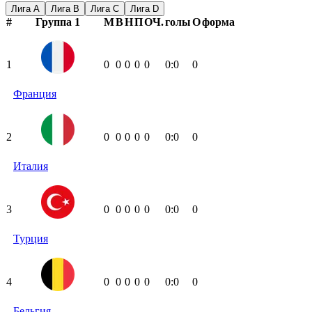
Лига А
Лига B
Лига C
Лига D
#
Группа 1
М
В
Н
П
ОЧ.
голы
О
форма
1
0
0
0
0
0
0:0
0
Франция
2
0
0
0
0
0
0:0
0
Италия
3
0
0
0
0
0
0:0
0
Турция
4
0
0
0
0
0
0:0
0
Бельгия