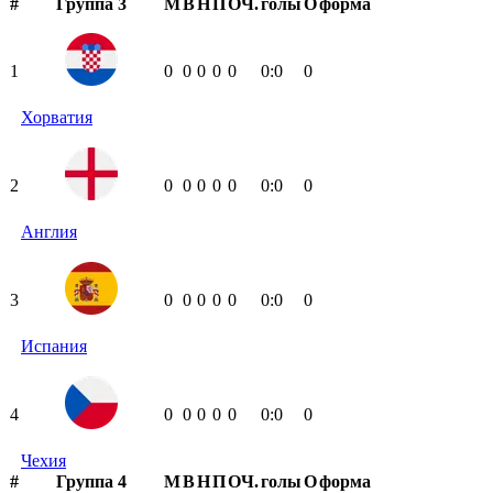
#
Группа 3
М
В
Н
П
ОЧ.
голы
О
форма
1
0
0
0
0
0
0:0
0
Хорватия
2
0
0
0
0
0
0:0
0
Англия
3
0
0
0
0
0
0:0
0
Испания
4
0
0
0
0
0
0:0
0
Чехия
#
Группа 4
М
В
Н
П
ОЧ.
голы
О
форма