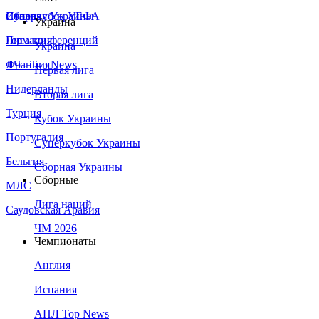
Сборная Украины
Италия
Суперкубок УЕФА
Украина
Германия
Лига конференций
Украина
Франция
ЛЧ - Top News
Первая лига
Нидерланды
Вторая лига
Турция
Кубок Украины
Португалия
Суперкубок Украины
Бельгия
Сборная Украины
Сборные
МЛС
Лига наций
Саудовская Аравия
ЧМ 2026
Чемпионаты
Англия
Испания
АПЛ Top News