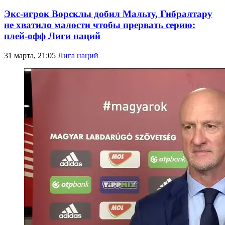
Экс-игрок Ворсклы добил Мальту, Гибралтару
не хватило малости чтобы прервать серию:
плей-офф Лиги наций
31 марта, 21:05
Лига наций