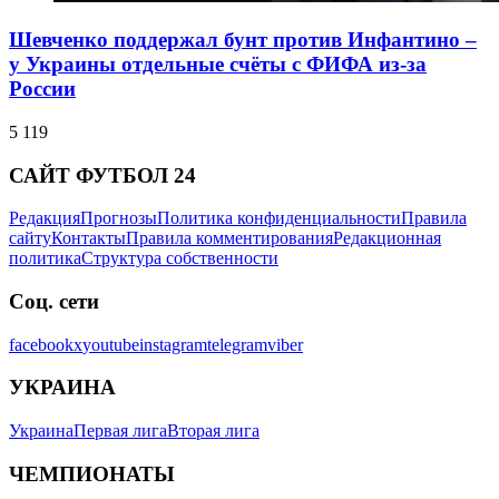
Шевченко поддержал бунт против Инфантино –
у Украины отдельные счёты с ФИФА из-за
России
5 119
САЙТ ФУТБОЛ 24
Редакция
Прогнозы
Политика конфиденциальности
Правила
сайту
Контакты
Правила комментирования
Редакционная
политика
Структура собственности
Соц. сети
facebook
x
youtube
instagram
telegram
viber
УКРАИНА
Украина
Первая лига
Вторая лига
ЧЕМПИОНАТЫ