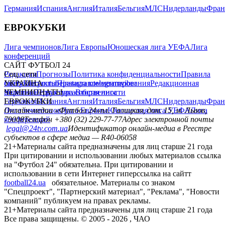
Германия
Испания
Англия
Италия
Бельгия
МЛС
Нидерланды
Фран
ЕВРОКУБКИ
Лига чемпионов
Лига Европы
Юношеская лига УЕФА
Лига
конференций
САЙТ ФУТБОЛ 24
Редакция
Соц. сети
Прогнозы
Политика конфиденциальности
Правила
сайту
facebook
УКРАИНА
Контакты
x
youtube
Правила комментирования
instagram
telegram
viber
Редакционная
политика
Украина
ЧЕМПИОНАТЫ
Первая лига
Структура собственности
Вторая лига
Германия
ЕВРОКУБКИ
Испания
Англия
Италия
Бельгия
МЛС
Нидерланды
Фран
Лига чемпионов
Онлайн-медиа «Футбол 24»
Лига Европы
пл. Галицкая, дом. 15, м. Львов,
Юношеская лига УЕФА
Лига
конференций
79008
Телефон +380 (32) 229-77-77
Адрес электронной почты
legal@24tv.com.ua
Идентификатор онлайн-медиа в Реестре
субъектов в сфере медиа — R40-06058
21+
Материалы сайта предназначены для лиц старше 21 года
При цитировании и использовании любых материалов ссылка
на "Футбол 24" обязательна. При цитировании и
использовании в сети Интернет гиперссылка на сайтт
football24.ua
обязательное. Материалы со знаком
"Спецпроект", "Партнерский материал", "Реклама", "Новости
компаний" публикуем на правах рекламы.
21+
Материалы сайта предназначены для лиц старше 21 года
Все права защищены. © 2005 -
2026
, ЧАО