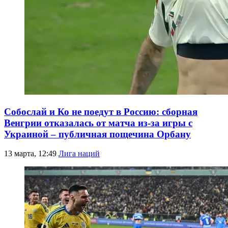
Собослай и Ко не поедут в Россию: сборная
Венгрии отказалась от матча из-за игры с
Украиной – публичная пощечина Орбану
13 марта, 12:49
Лига наций